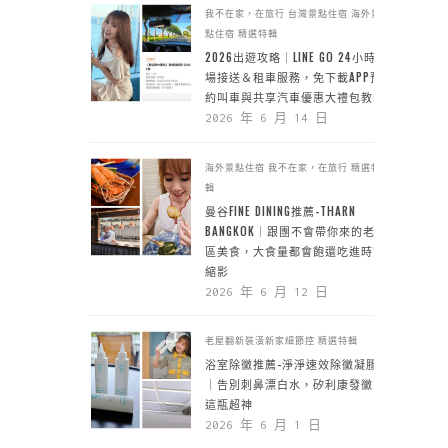
我不在家，在旅行
台灣景點住宿
海外景
點住宿
精選特輯
2026出遊攻略｜LINE GO 24小時機
場接送＆租車服務，免下載APP預
約叫車與共享汽車優惠大禮包教學
2026 年 6 月 14 日
海外景點住宿
我不在家，在旅行
精選特
輯
曼谷FINE DINING推薦-THARN
BANGKOK｜跟團不會帶你來的老城
區美食，大食量都會飽還吃進時空
縮影
2026 年 6 月 12 日
老屋翻新裝潢新家細節控
精選特輯
浴室除黴推薦-淨淨速效除黴凝膠
｜告別刺鼻漂白水，矽利康發黴靠
這瓶超神
2026 年 6 月 1 日