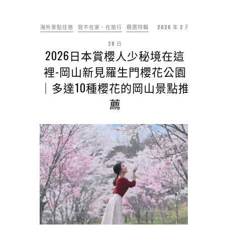
海外景點住宿
我不在家，在旅行
精選特輯
2026 年 2 月
28 日
2026日本賞櫻人少秘境在這
裡-岡山新見羅生門櫻花公園
｜多達10種櫻花的岡山景點推
薦