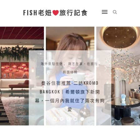
FISH老妞
旅行記食
海外景點住宿
,
我不在家，在旅行
,
精選特輯
曼谷住宿推薦-二訪KROMO
BANGKOK｜希爾頓旗下新開
幕，一個月內我就住了兩次有夠
愛