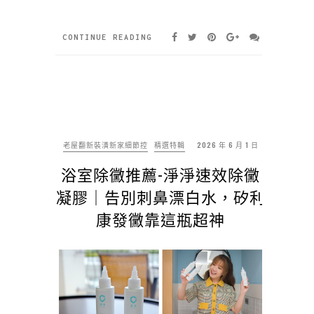
CONTINUE READING
老屋翻新裝潢新家細節控
精選特輯
2026 年 6 月 1 日
浴室除黴推薦-淨淨速效除黴
凝膠｜告別刺鼻漂白水，矽利
康發黴靠這瓶超神