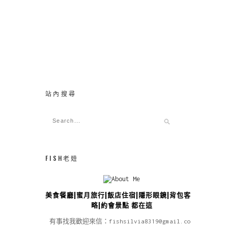
站內搜尋
FISH老妞
美食餐廳|蜜月旅行|飯店住宿|隱形眼鏡|背包客攻
略|約會景點 都在這
有事找我歡迎來信：fishsilvia8319@gmail.com