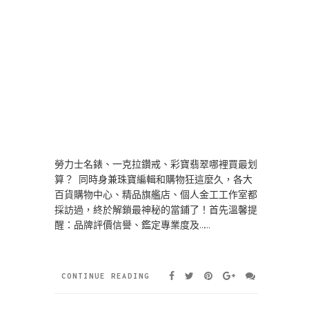
勞力士名錶、一克拉鑽戒、彩寶翡翠哪裡買最划
算？ 同時身兼珠寶編輯和購物狂這麼久，各大
百貨購物中心、精品旗艦店、個人金工工作室都
採訪過，終於解鎖最神秘的當鋪了！首先溫馨提
醒：品牌評價信譽、鑑定專業度及……
CONTINUE READING