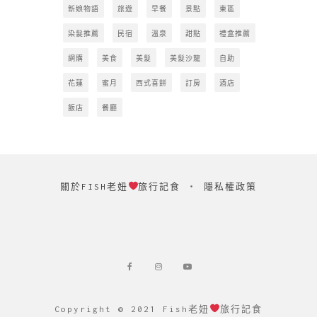
新娘物語
旅遊
早餐
景點
東區
染髮推薦
民宿
溫泉
甜點
禮盒推薦
網購
美食
美髮
美髮沙龍
自助
花蓮
蜜月
西式喜餅
訂房
酒店
飯店
餐廳
關於FISH老妞
旅行記食
‧
隱私權政策
Copyright © 2021 Fish老妞
旅行記食