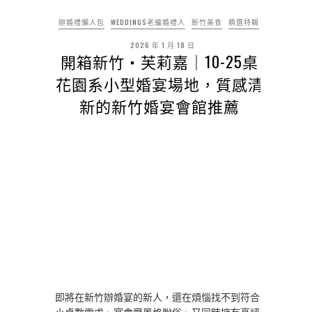
辦婚禮懶人包
WEDDINGS老編婚禮人
新竹美食
精選特輯
2026 年 1 月 18 日
開箱新竹・芙莉嘉｜10-25桌
花園系小型婚宴場地，質感清
新的新竹婚宴會館推薦
即將在新竹辦婚宴的新人，還在煩惱找不到符合