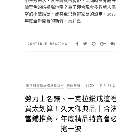
小桌數需求、宴會廳風格脫俗、又同時擁有高評
價菜色的婚禮場地嗎？為了迎合現今多數新人渴
望的小型婚宴、或甚至只想辦家宴的設定，2025
年底全新開幕的新竹‧芙莉嘉……
CONTINUE READING
懶惰OL穿搭美妝珠寶日常
精選特輯
2025 年 11 月 17 日
勞力士名錶、一克拉鑽戒這裡
買太划算！久大御典品｜合法
當鋪推薦，年底精品特賣會必
搶一波