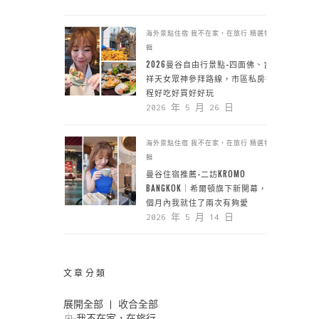
海外景點住宿
我不在家，在旅行
精選特
輯
2026曼谷自由行景點-四面佛、吉
祥天女眾神參拜路線，市區私房行
程好吃好買好好玩
2026 年 5 月 26 日
海外景點住宿
我不在家，在旅行
精選特
輯
曼谷住宿推薦-二訪KROMO
BANGKOK｜希爾頓旗下新開幕，一
個月內我就住了兩次有夠愛
2026 年 5 月 14 日
文章分類
展開全部
|
收合全部
我不在家，在旅行