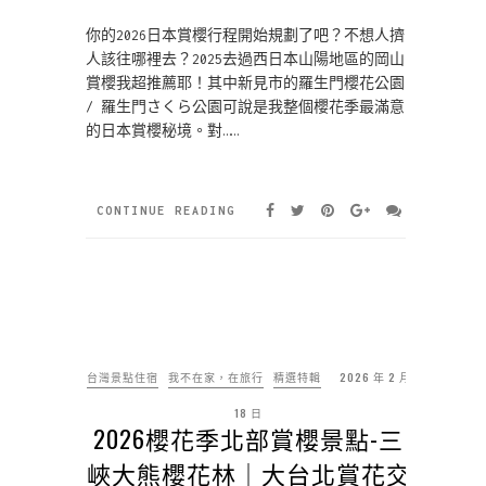
你的2026日本賞櫻行程開始規劃了吧？不想人擠
人該往哪裡去？2025去過西日本山陽地區的岡山
賞櫻我超推薦耶！其中新見市的羅生門櫻花公園
/ 羅生門さくら公園可說是我整個櫻花季最滿意
的日本賞櫻秘境。對……
CONTINUE READING
台灣景點住宿
我不在家，在旅行
精選特輯
2026 年 2 月
18 日
2026櫻花季北部賞櫻景點-三
峽大熊櫻花林｜大台北賞花交