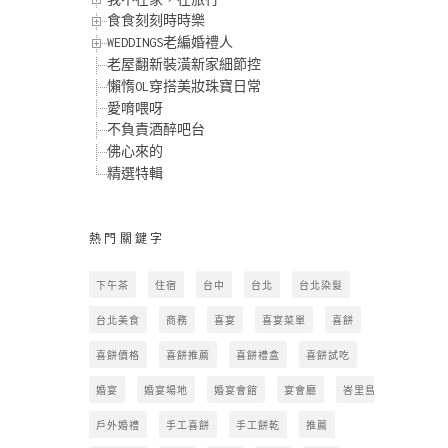
食食刻刻時時樂
WEDDINGS老編婚禮人
老屋翻新裝潢新家細節控
懶惰OL穿搭美妝珠寶日常
愛唷喂呀
不負責酒醉吧台
佛心來的
精選特輯
熱門關鍵字
下午茶
住宿
台中
台北
台北染髮
台北美食
商務
喜宴
喜宴菜單
喜餅
喜餅價格
喜餅推薦
喜餅禮盒
喜餅試吃
婚宴
婚宴場地
婚宴會館
宴會廳
峇里島
戶外婚禮
手工喜餅
手工餅乾
推薦