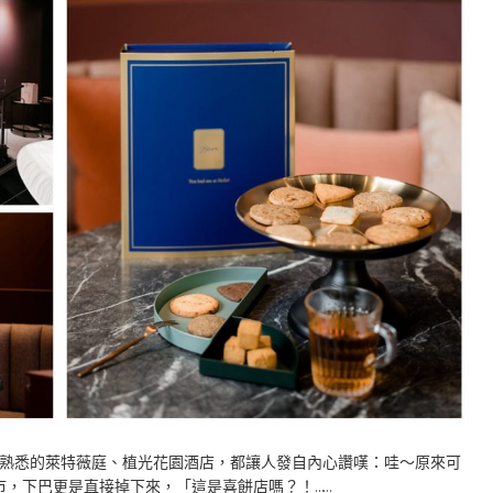
熟悉的萊特薇庭、植光花園酒店，都讓人發自內心讚嘆：哇～原來可
門市，下巴更是直接掉下來，「這是喜餅店嗎？！……