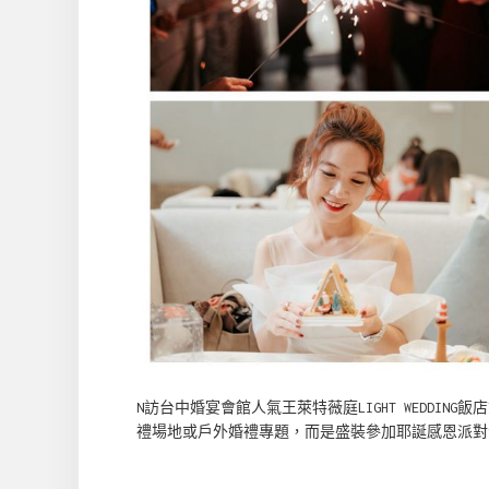
N訪台中婚宴會館人氣王萊特薇庭LIGHT WEDDI
禮場地或戶外婚禮專題，而是盛裝參加耶誕感恩派對活