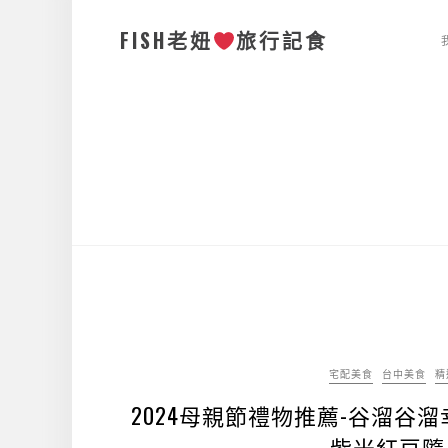
FISH老妞
旅行記食
宅配美食
台中美食
精
2024母親節禮物推薦-谷溜谷
紫米紅豆隨