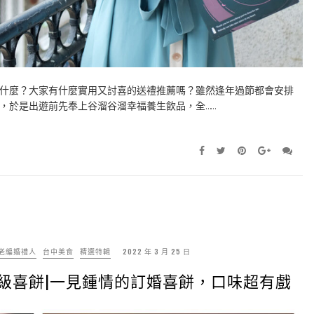
要送什麼？大家有什麼實用又討喜的送禮推薦嗎？雖然逢年過節都會安排
，於是出遊前先奉上谷溜谷溜幸福養生飲品，全……
GS老編婚禮人
台中美食
精選特輯
2022 年 3 月 25 日
拉頂級喜餅|一見鍾情的訂婚喜餅，口味超有戲