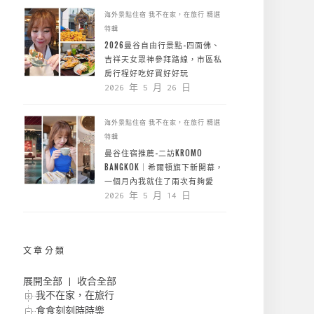
海外景點住宿
我不在家，在旅行
精選
特輯
2026曼谷自由行景點-四面佛、
吉祥天女眾神參拜路線，市區私
房行程好吃好買好好玩
2026 年 5 月 26 日
海外景點住宿
我不在家，在旅行
精選
特輯
曼谷住宿推薦-二訪KROMO
BANGKOK｜希爾頓旗下新開幕，
一個月內我就住了兩次有夠愛
2026 年 5 月 14 日
文章分類
展開全部
|
收合全部
我不在家，在旅行
食食刻刻時時樂