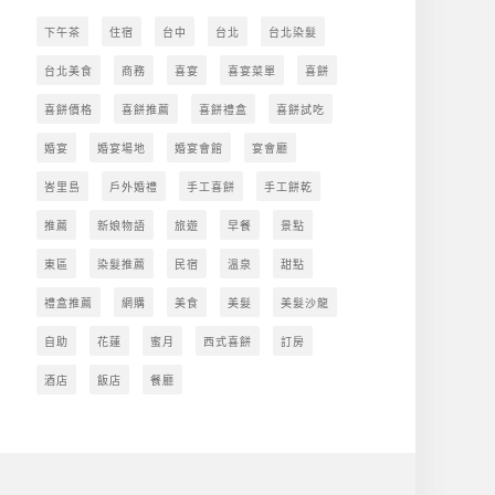
下午茶
住宿
台中
台北
台北染髮
台北美食
商務
喜宴
喜宴菜單
喜餅
喜餅價格
喜餅推薦
喜餅禮盒
喜餅試吃
婚宴
婚宴場地
婚宴會館
宴會廳
峇里島
戶外婚禮
手工喜餅
手工餅乾
推薦
新娘物語
旅遊
早餐
景點
東區
染髮推薦
民宿
溫泉
甜點
禮盒推薦
網購
美食
美髮
美髮沙龍
自助
花蓮
蜜月
西式喜餅
訂房
酒店
飯店
餐廳