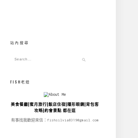
站內搜尋
FISH老妞
美食餐廳|蜜月旅行|飯店住宿|隱形眼鏡|背包客
攻略|約會景點 都在這
有事找我歡迎來信：fishsilvia8319@gmail.com