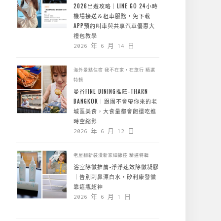
2026出遊攻略｜LINE GO 24小時
機場接送＆租車服務，免下載
APP預約叫車與共享汽車優惠大
禮包教學
2026 年 6 月 14 日
海外景點住宿
我不在家，在旅行
精選
特輯
曼谷FINE DINING推薦-THARN
BANGKOK｜跟團不會帶你來的老
城區美食，大食量都會飽還吃進
時空縮影
2026 年 6 月 12 日
老屋翻新裝潢新家細節控
精選特輯
浴室除黴推薦-淨淨速效除黴凝膠
｜告別刺鼻漂白水，矽利康發黴
靠這瓶超神
2026 年 6 月 1 日