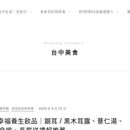
我不在家，在旅行
食食刻刻時時樂
WEDDINGS老編婚禮人
Browsing Category:
台中美食
選特輯
食食刻刻時時樂
2024 年 4 月 23 日
溜幸福養生飲品｜銀耳 / 黑木耳露、薏仁湯、
身喝，長輩送禮超推薦