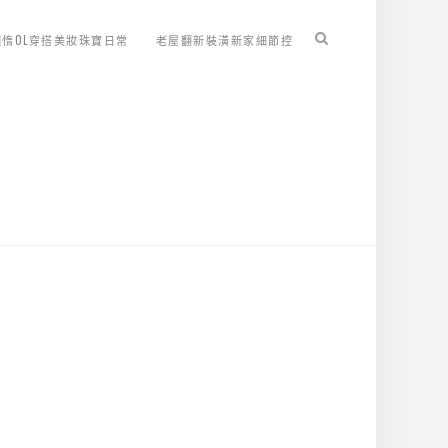
懶惰OL穿搭美妝珠寶日常
老屋翻新裝潢新家細節控