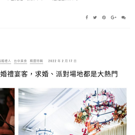
老編婚禮人
台中美食
精選特輯
2022 年 2 月 17 日
只婚禮宴客，求婚、派對場地都是大熱門