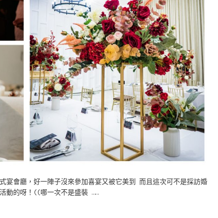
NG飯店式宴會廳，好一陣子沒來參加喜宴又被它美到 而且這次可不是採訪婚
動的呀！((哪一次不是盛裝 ……