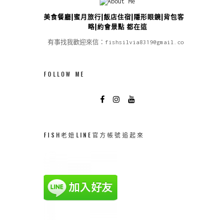
美食餐廳|蜜月旅行|飯店住宿|隱形眼鏡|背包客攻
略|約會景點 都在這
有事找我歡迎來信：fishsilvia8319@gmail.com
FOLLOW ME
FISH老妞LINE官方帳號追起來