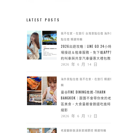
LATEST POSTS
我不在家，在旅行
台灣景點住宿
海外景
點住宿
精選特輯
2026出遊攻略｜LINE GO 24小時機
場接送＆租車服務，免下載APP預
約叫車與共享汽車優惠大禮包教學
2026 年 6 月 14 日
海外景點住宿
我不在家，在旅行
精選特
輯
曼谷FINE DINING推薦-THARN
BANGKOK｜跟團不會帶你來的老城
區美食，大食量都會飽還吃進時空
縮影
2026 年 6 月 12 日
老屋翻新裝潢新家細節控
精選特輯