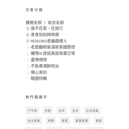
文章分類
展開全部
|
收合全部
我不在家，在旅行
食食刻刻時時樂
WEDDINGS老編婚禮人
老屋翻新裝潢新家細節控
懶惰OL穿搭美妝珠寶日常
愛唷喂呀
不負責酒醉吧台
佛心來的
精選特輯
熱門關鍵字
下午茶
住宿
台中
台北
台北染髮
台北美食
商務
喜宴
喜宴菜單
喜餅