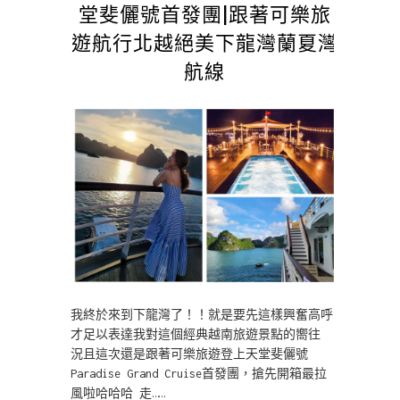
堂斐儷號首發團|跟著可樂旅
遊航行北越絕美下龍灣蘭夏灣
航線
我終於來到下龍灣了！！就是要先這樣興奮高呼
才足以表達我對這個經典越南旅遊景點的嚮往
況且這次還是跟著可樂旅遊登上天堂斐儷號
Paradise Grand Cruise首發團，搶先開箱最拉
風啦哈哈哈 走……