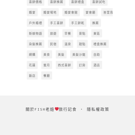
喜餅價格
喜餅推薦
喜餅禮盒
喜餅試吃
婚宴
婚宴場地
婚宴會館
宴會廳
峇里島
戶外婚禮
手工喜餅
手工餅乾
推薦
新娘物語
旅遊
早餐
景點
東區
染髮推薦
民宿
溫泉
甜點
禮盒推薦
網購
美食
美髮
美髮沙龍
自助
花蓮
蜜月
西式喜餅
訂房
酒店
飯店
餐廳
關於FISH老妞
旅行記食
‧
隱私權政策