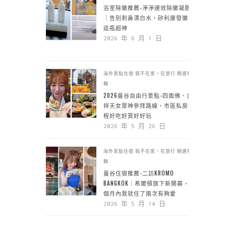
浴室除黴推薦-淨淨速效除黴凝膠
｜告別刺鼻漂白水，矽利康發黴靠
這瓶超神
2026 年 6 月 1 日
海外景點住宿
我不在家，在旅行
精選特
輯
2026曼谷自由行景點-四面佛、吉
祥天女眾神參拜路線，市區私房行
程好吃好買好好玩
2026 年 5 月 26 日
海外景點住宿
我不在家，在旅行
精選特
輯
曼谷住宿推薦-二訪KROMO
BANGKOK｜希爾頓旗下新開幕，一
個月內我就住了兩次有夠愛
2026 年 5 月 14 日