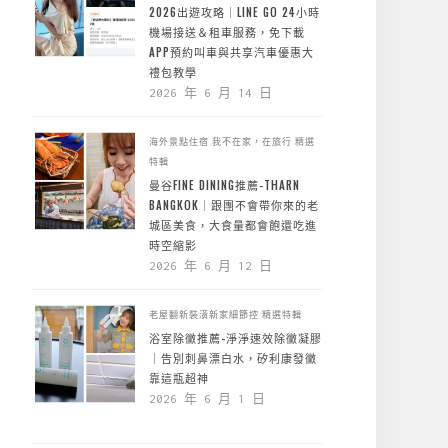
2026出遊攻略｜LINE GO 24小時
機場接送＆租車服務，免下載
APP預約叫車與共享汽車優惠大
禮包教學
2026 年 6 月 14 日
海外景點住宿
我不在家，在旅行
精選
特輯
曼谷FINE DINING推薦-THARN
BANGKOK｜跟團不會帶你來的老
城區美食，大食量都會飽還吃進
時空縮影
2026 年 6 月 12 日
老屋翻新裝潢新家細節控
精選特輯
浴室除黴推薦-淨淨速效除黴凝膠
｜告別刺鼻漂白水，矽利康發黴
靠這瓶超神
2026 年 6 月 1 日