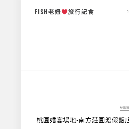
FISH老妞
旅行記食
辦婚
桃園婚宴場地-南方莊園渡假飯