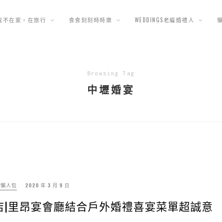
我不在家，在旅行
食食刻刻時時樂
WEDDINGS老編婚禮人
Browsing Tag
中壢婚宴
禮懶人包
2020 年 3 月 9 日
店|里昂宴會廳結合戶外婚禮喜宴菜單超誠意