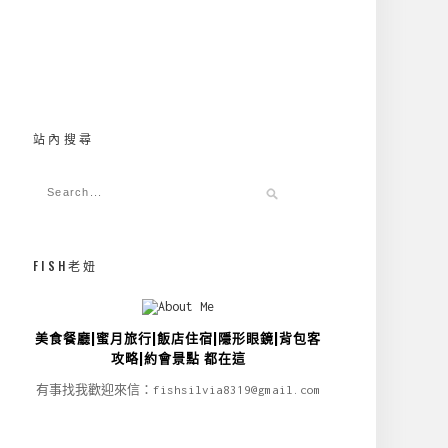
站內搜尋
FISH老妞
美食餐廳|蜜月旅行|飯店住宿|隱形眼鏡|背包客
攻略|約會景點 都在這
有事找我歡迎來信：fishsilvia8319@gmail.com