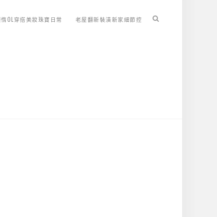
懶惰OL穿搭美妝珠寶日常
老屋翻新裝潢新家細節控