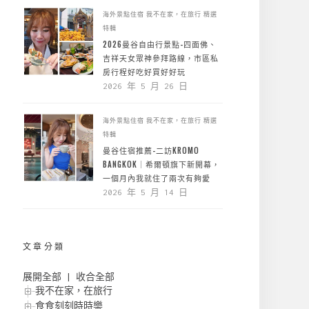
海外景點住宿
我不在家，在旅行
精選
特輯
2026曼谷自由行景點-四面佛、
吉祥天女眾神參拜路線，市區私
房行程好吃好買好好玩
2026 年 5 月 26 日
海外景點住宿
我不在家，在旅行
精選
特輯
曼谷住宿推薦-二訪KROMO
BANGKOK｜希爾頓旗下新開幕，
一個月內我就住了兩次有夠愛
2026 年 5 月 14 日
文章分類
展開全部
|
收合全部
我不在家，在旅行
食食刻刻時時樂