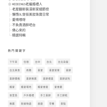
WEDDINGS老編婚禮人
老屋翻新裝潢新家細節控
懶惰OL穿搭美妝珠寶日常
愛唷喂呀
不負責酒醉吧台
佛心來的
精選特輯
熱門關鍵字
下午茶
住宿
台中
台北
台北染髮
台北美食
商務
喜宴
喜宴菜單
喜餅
喜餅價格
喜餅推薦
喜餅禮盒
喜餅試吃
婚宴
婚宴場地
婚宴會館
宴會廳
峇里島
戶外婚禮
手工喜餅
手工餅乾
推薦
新娘物語
旅遊
早餐
景點