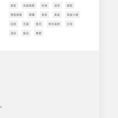
東區
染髮推薦
民宿
溫泉
甜點
禮盒推薦
網購
美食
美髮
美髮沙龍
自助
花蓮
蜜月
西式喜餅
訂房
酒店
飯店
餐廳
d.