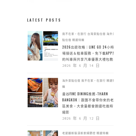
LATEST POSTS
我不在家，在旅行
台灣景點住宿
海外景
點住宿
精選特輯
2026出遊攻略｜LINE GO 24小時機
場接送＆租車服務，免下載APP預
約叫車與共享汽車優惠大禮包教學
2026 年 6 月 14 日
海外景點住宿
我不在家，在旅行
精選特
輯
曼谷FINE DINING推薦-THARN
BANGKOK｜跟團不會帶你來的老城
區美食，大食量都會飽還吃進時空
縮影
2026 年 6 月 12 日
老屋翻新裝潢新家細節控
精選特輯