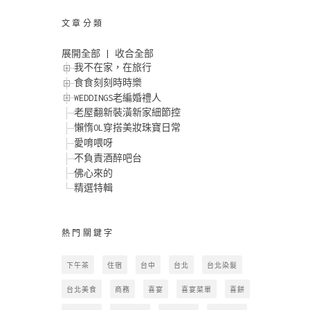
文章分類
展開全部
|
收合全部
我不在家，在旅行
食食刻刻時時樂
WEDDINGS老編婚禮人
老屋翻新裝潢新家細節控
懶惰OL穿搭美妝珠寶日常
愛唷喂呀
不負責酒醉吧台
佛心來的
精選特輯
熱門關鍵字
下午茶
住宿
台中
台北
台北染髮
台北美食
商務
喜宴
喜宴菜單
喜餅