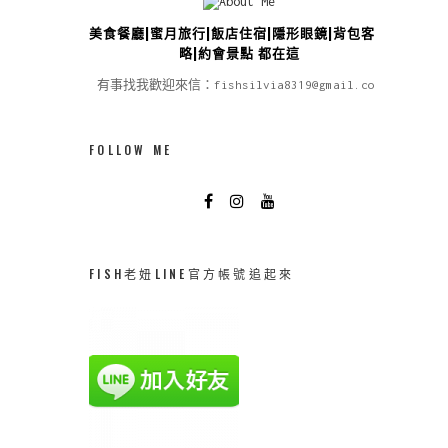
美食餐廳|蜜月旅行|飯店住宿|隱形眼鏡|背包客攻
略|約會景點 都在這
有事找我歡迎來信：fishsilvia8319@gmail.com
FOLLOW ME
FISH老妞LINE官方帳號追起來