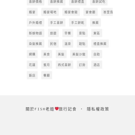
喜餅價格
喜餅推薦
喜餅禮盒
喜餅試吃
婚宴
婚宴場地
婚宴會館
宴會廳
峇里島
戶外婚禮
手工喜餅
手工餅乾
推薦
新娘物語
旅遊
早餐
景點
東區
染髮推薦
民宿
溫泉
甜點
禮盒推薦
網購
美食
美髮
美髮沙龍
自助
花蓮
蜜月
西式喜餅
訂房
酒店
飯店
餐廳
關於FISH老妞
旅行記食
‧
隱私權政策