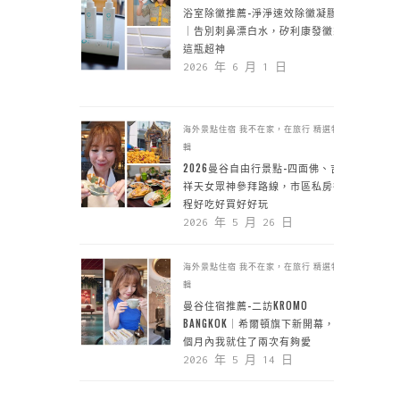
浴室除黴推薦-淨淨速效除黴凝膠
｜告別刺鼻漂白水，矽利康發黴靠
這瓶超神
2026 年 6 月 1 日
海外景點住宿
我不在家，在旅行
精選特
輯
2026曼谷自由行景點-四面佛、吉
祥天女眾神參拜路線，市區私房行
程好吃好買好好玩
2026 年 5 月 26 日
海外景點住宿
我不在家，在旅行
精選特
輯
曼谷住宿推薦-二訪KROMO
BANGKOK｜希爾頓旗下新開幕，一
個月內我就住了兩次有夠愛
2026 年 5 月 14 日