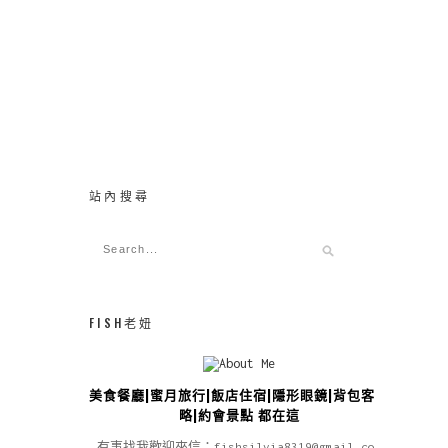
站內搜尋
FISH老妞
美食餐廳|蜜月旅行|飯店住宿|隱形眼鏡|背包客攻
略|約會景點 都在這
有事找我歡迎來信：fishsilvia8319@gmail.com