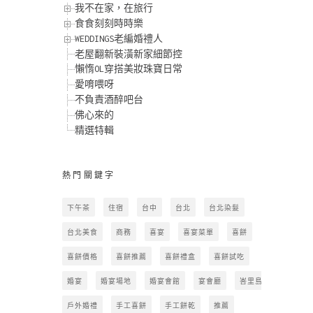
我不在家，在旅行
食食刻刻時時樂
WEDDINGS老編婚禮人
老屋翻新裝潢新家細節控
懶惰OL穿搭美妝珠寶日常
愛唷喂呀
不負責酒醉吧台
佛心來的
精選特輯
熱門關鍵字
下午茶
住宿
台中
台北
台北染髮
台北美食
商務
喜宴
喜宴菜單
喜餅
喜餅價格
喜餅推薦
喜餅禮盒
喜餅試吃
婚宴
婚宴場地
婚宴會館
宴會廳
峇里島
戶外婚禮
手工喜餅
手工餅乾
推薦