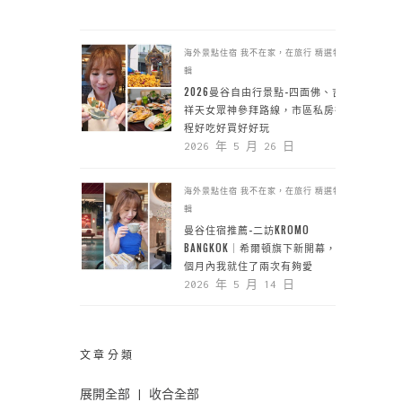
海外景點住宿
我不在家，在旅行
精選特
輯
2026曼谷自由行景點-四面佛、吉
祥天女眾神參拜路線，市區私房行
程好吃好買好好玩
2026 年 5 月 26 日
海外景點住宿
我不在家，在旅行
精選特
輯
曼谷住宿推薦-二訪KROMO
BANGKOK｜希爾頓旗下新開幕，一
個月內我就住了兩次有夠愛
2026 年 5 月 14 日
文章分類
展開全部
|
收合全部