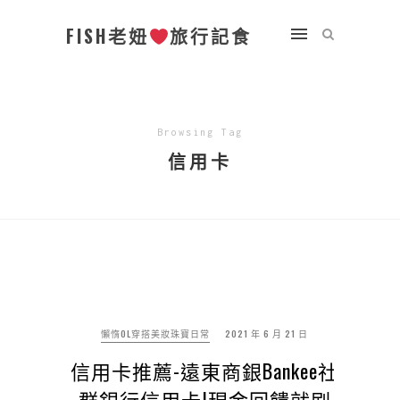
FISH老妞
旅行記食
Browsing Tag
信用卡
懶惰OL穿搭美妝珠寶日常
2021 年 6 月 21 日
信用卡推薦-遠東商銀Bankee社
群銀行信用卡|現金回饋就刷