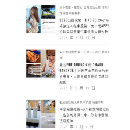
我不在家，在旅行
台灣景點住宿
海外景
點住宿
精選特輯
2026出遊攻略｜LINE GO 24小時機
場接送＆租車服務，免下載APP預
約叫車與共享汽車優惠大禮包教學
2026 年 6 月 14 日
海外景點住宿
我不在家，在旅行
精選特
輯
曼谷FINE DINING推薦-THARN
BANGKOK｜跟團不會帶你來的老城
區美食，大食量都會飽還吃進時空
縮影
2026 年 6 月 12 日
老屋翻新裝潢新家細節控
精選特輯
浴室除黴推薦-淨淨速效除黴凝膠
｜告別刺鼻漂白水，矽利康發黴靠
這瓶超神
2026 年 6 月 1 日