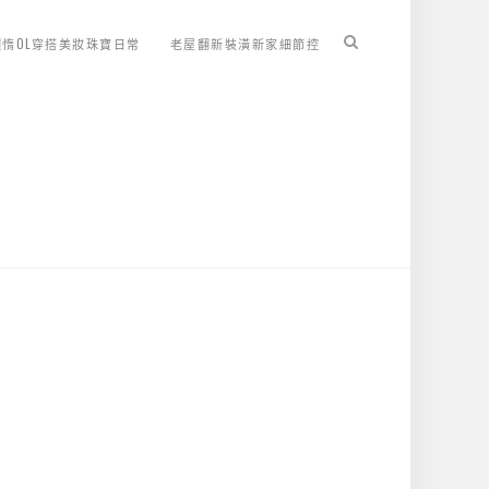
懶惰OL穿搭美妝珠寶日常
老屋翻新裝潢新家細節控