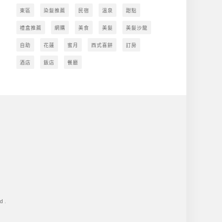
東區
染髮推薦
民宿
溫泉
甜點
禮盒推薦
網購
美食
美髮
美髮沙龍
自助
花蓮
蜜月
西式喜餅
訂房
酒店
飯店
餐廳
d.