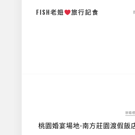
FISH老妞
旅行記食
辦婚
桃園婚宴場地-南方莊園渡假飯