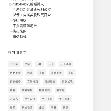
WEDDINGS老編婚禮人
老屋翻新裝潢新家細節控
懶惰OL穿搭美妝珠寶日常
愛唷喂呀
不負責酒醉吧台
佛心來的
精選特輯
熱門關鍵字
下午茶
住宿
台中
台北
台北染髮
台北美食
商務
喜宴
喜宴菜單
喜餅
喜餅價格
喜餅推薦
喜餅禮盒
喜餅試吃
婚宴
婚宴場地
婚宴會館
宴會廳
峇里島
戶外婚禮
手工喜餅
手工餅乾
推薦
新娘物語
旅遊
早餐
景點