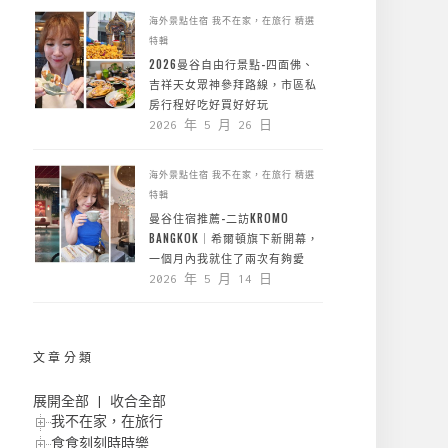
海外景點住宿
我不在家，在旅行
精選
特輯
2026曼谷自由行景點-四面佛、
吉祥天女眾神參拜路線，市區私
房行程好吃好買好好玩
2026 年 5 月 26 日
海外景點住宿
我不在家，在旅行
精選
特輯
曼谷住宿推薦-二訪KROMO
BANGKOK｜希爾頓旗下新開幕，
一個月內我就住了兩次有夠愛
2026 年 5 月 14 日
文章分類
展開全部
|
收合全部
我不在家，在旅行
食食刻刻時時樂