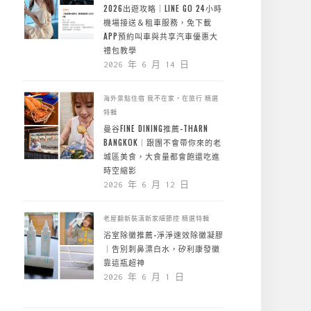
2026出遊攻略｜LINE GO 24小時
機場接送＆租車服務，免下載
APP預約叫車與共享汽車優惠大
禮包教學
2026 年 6 月 14 日
海外景點住宿
我不在家，在旅行
精選
特輯
曼谷FINE DINING推薦-THARN
BANGKOK｜跟團不會帶你來的老
城區美食，大食量都會飽還吃進
時空縮影
2026 年 6 月 12 日
老屋翻新裝潢新家細節控
精選特輯
浴室除黴推薦-淨淨速效除黴凝膠
｜告別刺鼻漂白水，矽利康發黴
靠這瓶超神
2026 年 6 月 1 日