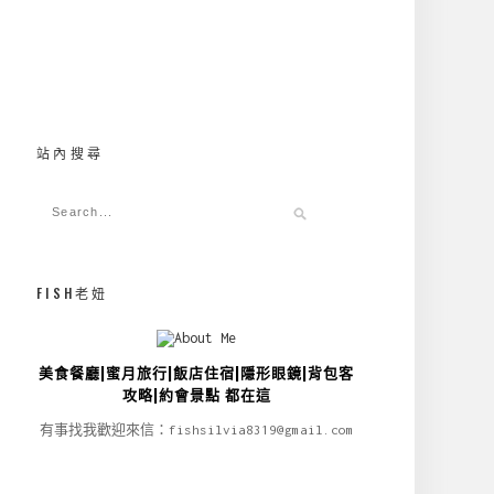
站內搜尋
FISH老妞
美食餐廳|蜜月旅行|飯店住宿|隱形眼鏡|背包客
攻略|約會景點 都在這
有事找我歡迎來信：fishsilvia8319@gmail.com