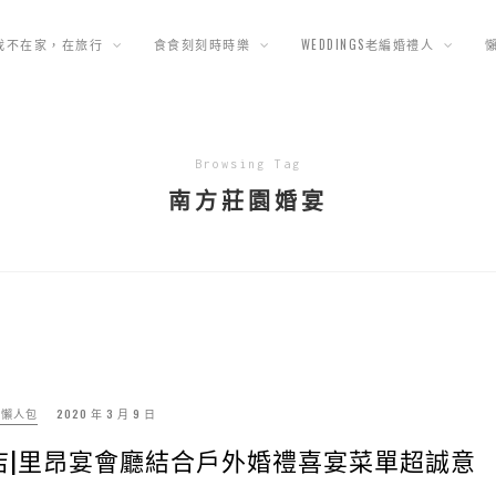
我不在家，在旅行
食食刻刻時時樂
WEDDINGS老編婚禮人
Browsing Tag
南方莊園婚宴
禮懶人包
2020 年 3 月 9 日
店|里昂宴會廳結合戶外婚禮喜宴菜單超誠意