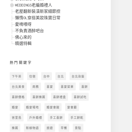
WEDDINGS老編婚禮人
老屋翻新裝潢新家細節控
懶惰OL穿搭美妝珠寶日常
愛唷喂呀
不負責酒醉吧台
佛心來的
精選特輯
熱門關鍵字
下午茶
住宿
台中
台北
台北染髮
台北美食
商務
喜宴
喜宴菜單
喜餅
喜餅價格
喜餅推薦
喜餅禮盒
喜餅試吃
婚宴
婚宴場地
婚宴會館
宴會廳
峇里島
戶外婚禮
手工喜餅
手工餅乾
推薦
新娘物語
旅遊
早餐
景點