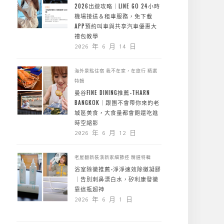
2026出遊攻略｜LINE GO 24小時
機場接送＆租車服務，免下載
APP預約叫車與共享汽車優惠大
禮包教學
2026 年 6 月 14 日
海外景點住宿
我不在家，在旅行
精選
特輯
曼谷FINE DINING推薦-THARN
BANGKOK｜跟團不會帶你來的老
城區美食，大食量都會飽還吃進
時空縮影
2026 年 6 月 12 日
老屋翻新裝潢新家細節控
精選特輯
浴室除黴推薦-淨淨速效除黴凝膠
｜告別刺鼻漂白水，矽利康發黴
靠這瓶超神
2026 年 6 月 1 日