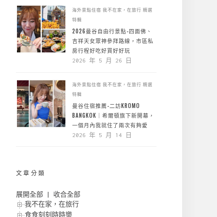
海外景點住宿
我不在家，在旅行
精選
特輯
2026曼谷自由行景點-四面佛、
吉祥天女眾神參拜路線，市區私
房行程好吃好買好好玩
2026 年 5 月 26 日
海外景點住宿
我不在家，在旅行
精選
特輯
曼谷住宿推薦-二訪KROMO
BANGKOK｜希爾頓旗下新開幕，
一個月內我就住了兩次有夠愛
2026 年 5 月 14 日
文章分類
展開全部
|
收合全部
我不在家，在旅行
食食刻刻時時樂