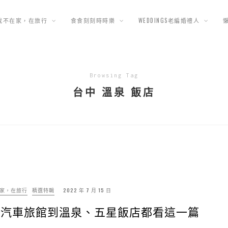
我不在家，在旅行
食食刻刻時時樂
WEDDINGS老編婚禮人
Browsing Tag
台中 溫泉 飯店
家，在旅行
精選特輯
2022 年 7 月 15 日
務、汽車旅館到溫泉、五星飯店都看這一篇