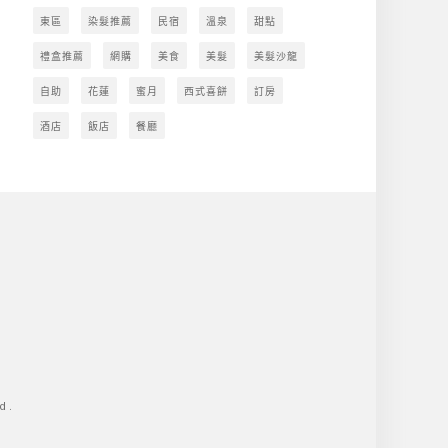
東區
染髮推薦
民宿
溫泉
甜點
禮盒推薦
網購
美食
美髮
美髮沙龍
自助
花蓮
蜜月
西式喜餅
訂房
酒店
飯店
餐廳
d.