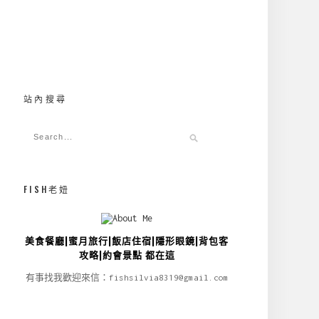
站內搜尋
FISH老妞
美食餐廳|蜜月旅行|飯店住宿|隱形眼鏡|背包客
攻略|約會景點 都在這
有事找我歡迎來信：fishsilvia8319@gmail.com