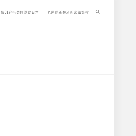
懶惰OL穿搭美妝珠寶日常
老屋翻新裝潢新家細節控