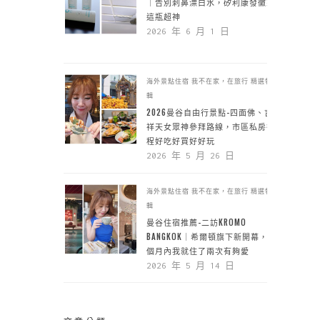
｜告別刺鼻漂白水，矽利康發黴靠
這瓶超神
2026 年 6 月 1 日
海外景點住宿
我不在家，在旅行
精選特
輯
2026曼谷自由行景點-四面佛、吉
祥天女眾神參拜路線，市區私房行
程好吃好買好好玩
2026 年 5 月 26 日
海外景點住宿
我不在家，在旅行
精選特
輯
曼谷住宿推薦-二訪KROMO
BANGKOK｜希爾頓旗下新開幕，一
個月內我就住了兩次有夠愛
2026 年 5 月 14 日