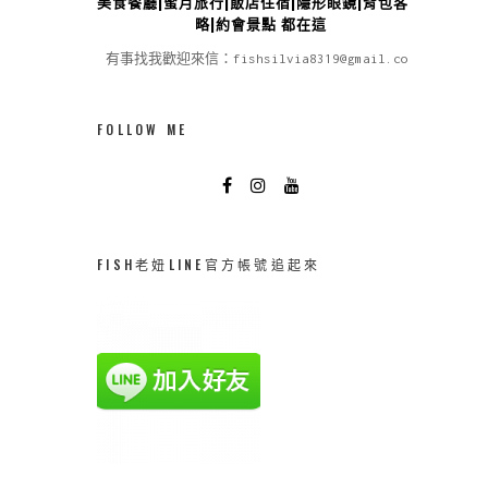
美食餐廳|蜜月旅行|飯店住宿|隱形眼鏡|背包客攻
略|約會景點 都在這
有事找我歡迎來信：fishsilvia8319@gmail.com
FOLLOW ME
FISH老妞LINE官方帳號追起來