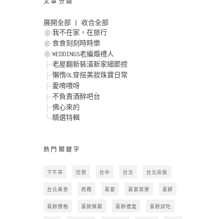
文章分類
展開全部
|
收合全部
我不在家，在旅行
食食刻刻時時樂
WEDDINGS老編婚禮人
老屋翻新裝潢新家細節控
懶惰OL穿搭美妝珠寶日常
愛唷喂呀
不負責酒醉吧台
佛心來的
精選特輯
熱門關鍵字
下午茶
住宿
台中
台北
台北染髮
台北美食
商務
喜宴
喜宴菜單
喜餅
喜餅價格
喜餅推薦
喜餅禮盒
喜餅試吃