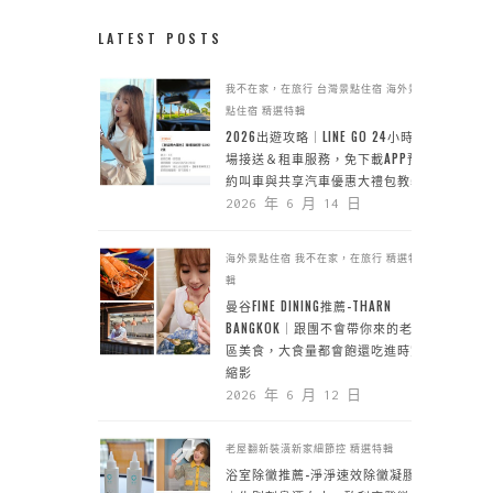
LATEST POSTS
我不在家，在旅行
台灣景點住宿
海外景
點住宿
精選特輯
2026出遊攻略｜LINE GO 24小時機
場接送＆租車服務，免下載APP預
約叫車與共享汽車優惠大禮包教學
2026 年 6 月 14 日
海外景點住宿
我不在家，在旅行
精選特
輯
曼谷FINE DINING推薦-THARN
BANGKOK｜跟團不會帶你來的老城
區美食，大食量都會飽還吃進時空
縮影
2026 年 6 月 12 日
老屋翻新裝潢新家細節控
精選特輯
浴室除黴推薦-淨淨速效除黴凝膠