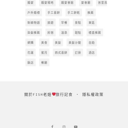
婚宴
婚宴場地
婚宴會館
宴會廳
峇里島
戶外婚禮
手工喜餅
手工餅乾
推薦
新娘物語
旅遊
早餐
景點
東區
染髮推薦
民宿
溫泉
甜點
禮盒推薦
網購
美食
美髮
美髮沙龍
自助
花蓮
蜜月
西式喜餅
訂房
酒店
飯店
餐廳
關於FISH老妞
旅行記食
‧
隱私權政策