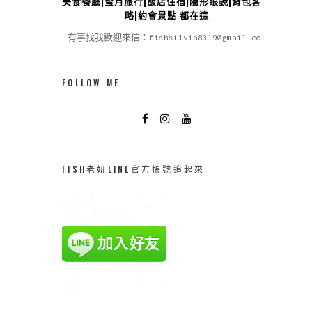
美食餐廳|蜜月旅行|飯店住宿|隱形眼鏡|背包客攻
略|約會景點 都在這
有事找我歡迎來信：fishsilvia8319@gmail.com
FOLLOW ME
FISH老妞LINE官方帳號追起來