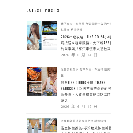
LATEST POSTS
我不在家，在旅行
台灣景點住宿
海外景
點住宿
精選特輯
2026出遊攻略｜LINE GO 24小時機
場接送＆租車服務，免下載APP預
約叫車與共享汽車優惠大禮包教學
2026 年 6 月 14 日
海外景點住宿
我不在家，在旅行
精選特
輯
曼谷FINE DINING推薦-THARN
BANGKOK｜跟團不會帶你來的老城
區美食，大食量都會飽還吃進時空
縮影
2026 年 6 月 12 日
老屋翻新裝潢新家細節控
精選特輯
浴室除黴推薦-淨淨速效除黴凝膠