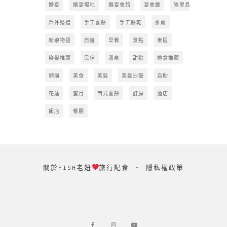
婚宴
婚宴場地
婚宴會館
宴會廳
峇里島
戶外婚禮
手工喜餅
手工餅乾
推薦
新娘物語
旅遊
早餐
景點
東區
染髮推薦
民宿
溫泉
甜點
禮盒推薦
網購
美食
美髮
美髮沙龍
自助
花蓮
蜜月
西式喜餅
訂房
酒店
飯店
餐廳
關於FISH老妞
旅行記食
‧
隱私權政策