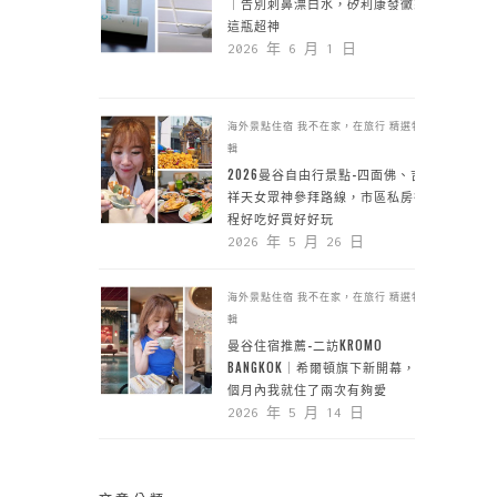
｜告別刺鼻漂白水，矽利康發黴靠
這瓶超神
2026 年 6 月 1 日
海外景點住宿
我不在家，在旅行
精選特
輯
2026曼谷自由行景點-四面佛、吉
祥天女眾神參拜路線，市區私房行
程好吃好買好好玩
2026 年 5 月 26 日
海外景點住宿
我不在家，在旅行
精選特
輯
曼谷住宿推薦-二訪KROMO
BANGKOK｜希爾頓旗下新開幕，一
個月內我就住了兩次有夠愛
2026 年 5 月 14 日