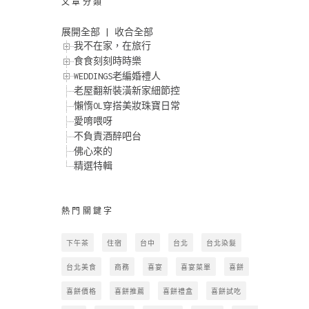
文章分類
展開全部
|
收合全部
我不在家，在旅行
食食刻刻時時樂
WEDDINGS老編婚禮人
老屋翻新裝潢新家細節控
懶惰OL穿搭美妝珠寶日常
愛唷喂呀
不負責酒醉吧台
佛心來的
精選特輯
熱門關鍵字
下午茶
住宿
台中
台北
台北染髮
台北美食
商務
喜宴
喜宴菜單
喜餅
喜餅價格
喜餅推薦
喜餅禮盒
喜餅試吃