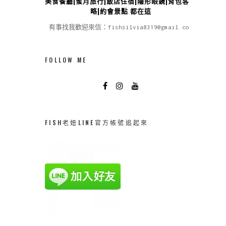
美食餐廳|蜜月旅行|飯店住宿|隱形眼鏡|背包客攻
略|約會景點 都在這
有事找我歡迎來信：fishsilvia8319@gmail.com
FOLLOW ME
FISH老妞LINE官方帳號追起來