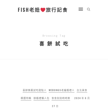
FISH老妞
旅行記食
Browsing Tag
喜 餅 試 吃
喜餅推薦試吃甜點人
WEDDINGS老編婚禮人
台北美食
精選特輯
辦婚禮懶人包
食食刻刻時時樂
2024 年 6 月
27 日