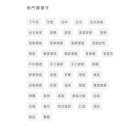
熱門關鍵字
下午茶
住宿
台中
台北
台北染髮
台北美食
商務
喜宴
喜宴菜單
喜餅
喜餅價格
喜餅推薦
喜餅禮盒
喜餅試吃
婚宴
婚宴場地
婚宴會館
宴會廳
峇里島
戶外婚禮
手工喜餅
手工餅乾
推薦
新娘物語
旅遊
早餐
景點
東區
染髮推薦
民宿
溫泉
甜點
禮盒推薦
網購
美食
美髮
美髮沙龍
自助
花蓮
蜜月
西式喜餅
訂房
酒店
飯店
餐廳