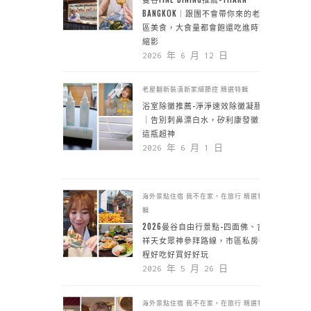
BANGKOK｜跟團不會帶你來的老城
區美食，大食量都會飽還吃進時空
縮影
2026 年 6 月 12 日
老屋翻新裝潢新家細節控
精選特輯
浴室除黴推薦-淨淨速效除黴凝膠
｜告別刺鼻漂白水，矽利康發黴靠
這瓶超神
2026 年 6 月 1 日
海外景點住宿
我不在家，在旅行
精選特
輯
2026曼谷自由行景點-四面佛、吉
祥天女眾神參拜路線，市區私房行
程好吃好買好好玩
2026 年 5 月 26 日
海外景點住宿
我不在家，在旅行
精選特