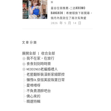
輯
曼谷住宿推薦-二訪KROMO
BANGKOK｜希爾頓旗下新開幕，一
個月內我就住了兩次有夠愛
2026 年 5 月 14 日
文章分類
展開全部
|
收合全部
我不在家，在旅行
食食刻刻時時樂
WEDDINGS老編婚禮人
老屋翻新裝潢新家細節控
懶惰OL穿搭美妝珠寶日常
愛唷喂呀
不負責酒醉吧台
佛心來的
精選特輯