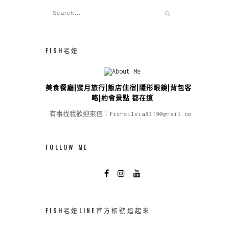
FISH老妞
美食餐廳|蜜月旅行|飯店住宿|隱形眼鏡|背包客攻
略|約會景點 都在這
有事找我歡迎來信：fishsilvia8319@gmail.com
FOLLOW ME
FISH老妞LINE官方帳號追起來