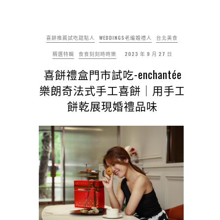
喜餅推薦試吃甜點人
WEDDINGS老編婚禮人
台北美食
精選特輯
食食刻刻時時樂
2023 年 9 月 27 日
喜餅禮盒門市試吃-enchantée
樂朗奇法式手工喜餅｜用手工
餅乾展現婚禮品味