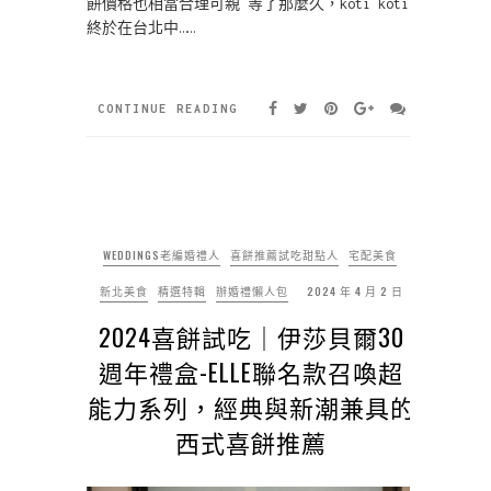
餅價格也相當合理可親 等了那麼久，koti koti
終於在台北中……
CONTINUE READING
WEDDINGS老編婚禮人
喜餅推薦試吃甜點人
宅配美食
新北美食
精選特輯
辦婚禮懶人包
2024 年 4 月 2 日
2024喜餅試吃｜伊莎貝爾30
週年禮盒-ELLE聯名款召喚超
能力系列，經典與新潮兼具的
西式喜餅推薦