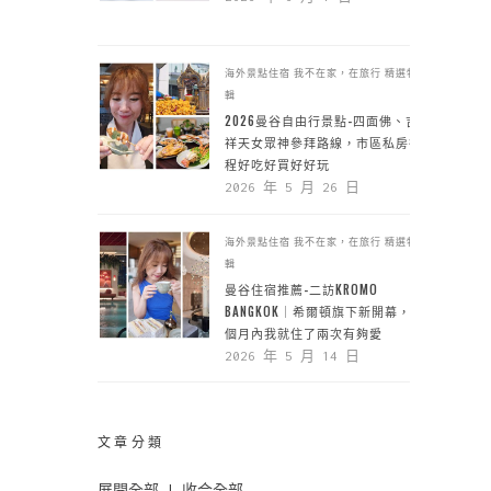
海外景點住宿
我不在家，在旅行
精選特
輯
2026曼谷自由行景點-四面佛、吉
祥天女眾神參拜路線，市區私房行
程好吃好買好好玩
2026 年 5 月 26 日
海外景點住宿
我不在家，在旅行
精選特
輯
曼谷住宿推薦-二訪KROMO
BANGKOK｜希爾頓旗下新開幕，一
個月內我就住了兩次有夠愛
2026 年 5 月 14 日
文章分類
展開全部
|
收合全部