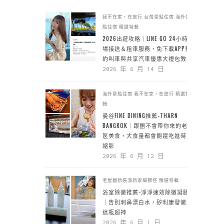
我不在家，在旅行
台灣景點住宿
海外景
點住宿
精選特輯
2026出遊攻略｜LINE GO 24小時機
場接送＆租車服務，免下載APP預
約叫車與共享汽車優惠大禮包教學
2026 年 6 月 14 日
海外景點住宿
我不在家，在旅行
精選特
輯
曼谷FINE DINING推薦-THARN
BANGKOK｜跟團不會帶你來的老城
區美食，大食量都會飽還吃進時空
縮影
2026 年 6 月 12 日
老屋翻新裝潢新家細節控
精選特輯
浴室除黴推薦-淨淨速效除黴凝膠
｜告別刺鼻漂白水，矽利康發黴靠
這瓶超神
2026 年 6 月 1 日