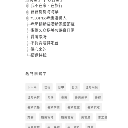
我不在家，在旅行
食食刻刻時時樂
WEDDINGS老編婚禮人
老屋翻新裝潢新家細節控
懶惰OL穿搭美妝珠寶日常
愛唷喂呀
不負責酒醉吧台
佛心來的
精選特輯
熱門關鍵字
下午茶
住宿
台中
台北
台北染髮
台北美食
商務
喜宴
喜宴菜單
喜餅
喜餅價格
喜餅推薦
喜餅禮盒
喜餅試吃
婚宴
婚宴場地
婚宴會館
宴會廳
峇里島
戶外婚禮
手工喜餅
手工餅乾
推薦