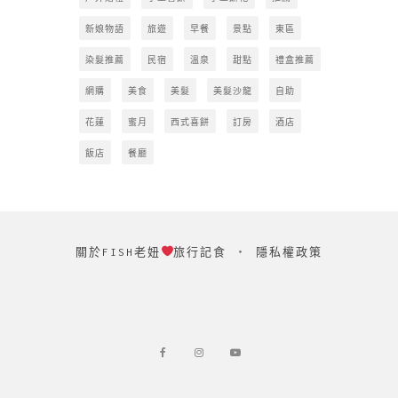
新娘物語
旅遊
早餐
景點
東區
染髮推薦
民宿
溫泉
甜點
禮盒推薦
網購
美食
美髮
美髮沙龍
自助
花蓮
蜜月
西式喜餅
訂房
酒店
飯店
餐廳
關於FISH老妞
旅行記食
‧
隱私權政策