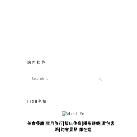
站內搜尋
FISH老妞
美食餐廳|蜜月旅行|飯店住宿|隱形眼鏡|背包客攻
略|約會景點 都在這