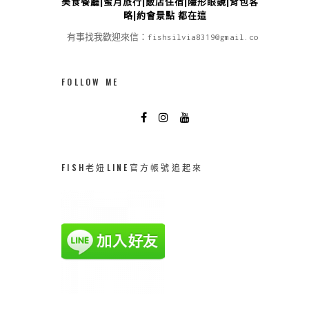
美食餐廳|蜜月旅行|飯店住宿|隱形眼鏡|背包客攻
略|約會景點 都在這
有事找我歡迎來信：fishsilvia8319@gmail.com
FOLLOW ME
FISH老妞LINE官方帳號追起來