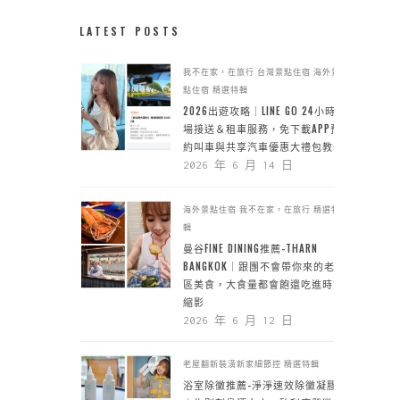
LATEST POSTS
我不在家，在旅行
台灣景點住宿
海外景
點住宿
精選特輯
2026出遊攻略｜LINE GO 24小時機
場接送＆租車服務，免下載APP預
約叫車與共享汽車優惠大禮包教學
2026 年 6 月 14 日
海外景點住宿
我不在家，在旅行
精選特
輯
曼谷FINE DINING推薦-THARN
BANGKOK｜跟團不會帶你來的老城
區美食，大食量都會飽還吃進時空
縮影
2026 年 6 月 12 日
老屋翻新裝潢新家細節控
精選特輯
浴室除黴推薦-淨淨速效除黴凝膠