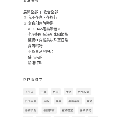
文章分類
展開全部
|
收合全部
我不在家，在旅行
食食刻刻時時樂
WEDDINGS老編婚禮人
老屋翻新裝潢新家細節控
懶惰OL穿搭美妝珠寶日常
愛唷喂呀
不負責酒醉吧台
佛心來的
精選特輯
熱門關鍵字
下午茶
住宿
台中
台北
台北染髮
台北美食
商務
喜宴
喜宴菜單
喜餅
喜餅價格
喜餅推薦
喜餅禮盒
喜餅試吃