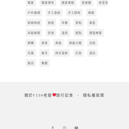
婚宴
婚宴場地
婚宴會館
宴會廳
峇里島
戶外婚禮
手工喜餅
手工餅乾
推薦
新娘物語
旅遊
早餐
景點
東區
染髮推薦
民宿
溫泉
甜點
禮盒推薦
網購
美食
美髮
美髮沙龍
自助
花蓮
蜜月
西式喜餅
訂房
酒店
飯店
餐廳
關於FISH老妞
旅行記食
‧
隱私權政策