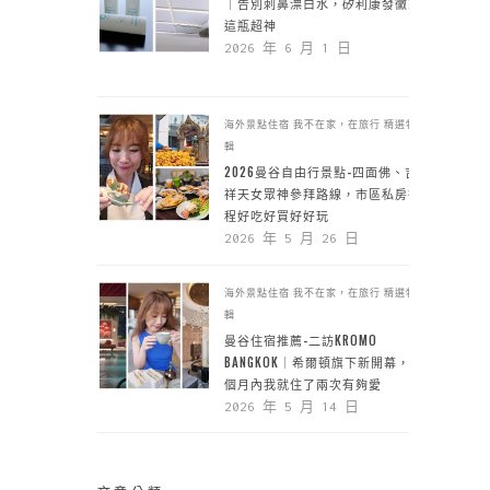
｜告別刺鼻漂白水，矽利康發黴靠
這瓶超神
2026 年 6 月 1 日
海外景點住宿
我不在家，在旅行
精選特
輯
2026曼谷自由行景點-四面佛、吉
祥天女眾神參拜路線，市區私房行
程好吃好買好好玩
2026 年 5 月 26 日
海外景點住宿
我不在家，在旅行
精選特
輯
曼谷住宿推薦-二訪KROMO
BANGKOK｜希爾頓旗下新開幕，一
個月內我就住了兩次有夠愛
2026 年 5 月 14 日