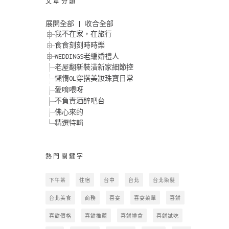
文章分類
展開全部
|
收合全部
我不在家，在旅行
食食刻刻時時樂
WEDDINGS老編婚禮人
老屋翻新裝潢新家細節控
懶惰OL穿搭美妝珠寶日常
愛唷喂呀
不負責酒醉吧台
佛心來的
精選特輯
熱門關鍵字
下午茶
住宿
台中
台北
台北染髮
台北美食
商務
喜宴
喜宴菜單
喜餅
喜餅價格
喜餅推薦
喜餅禮盒
喜餅試吃