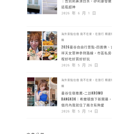
｜告別刺鼻漂白水，矽利康發黴靠
這瓶超神
2026 年 6 月 1 日
海外景點住宿
我不在家，在旅行
精選特
輯
2026曼谷自由行景點-四面佛、吉
祥天女眾神參拜路線，市區私房行
程好吃好買好好玩
2026 年 5 月 26 日
海外景點住宿
我不在家，在旅行
精選特
輯
曼谷住宿推薦-二訪KROMO
BANGKOK｜希爾頓旗下新開幕，一
個月內我就住了兩次有夠愛
2026 年 5 月 14 日