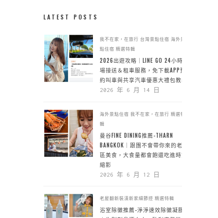
LATEST POSTS
我不在家，在旅行
台灣景點住宿
海外景
點住宿
精選特輯
2026出遊攻略｜LINE GO 24小時機
場接送＆租車服務，免下載APP預
約叫車與共享汽車優惠大禮包教學
2026 年 6 月 14 日
海外景點住宿
我不在家，在旅行
精選特
輯
曼谷FINE DINING推薦-THARN
BANGKOK｜跟團不會帶你來的老城
區美食，大食量都會飽還吃進時空
縮影
2026 年 6 月 12 日
老屋翻新裝潢新家細節控
精選特輯
浴室除黴推薦-淨淨速效除黴凝膠