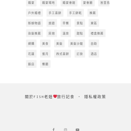
婚宴
婚宴場地
婚宴會館
宴會廳
峇里島
戶外婚禮
手工喜餅
手工餅乾
推薦
新娘物語
旅遊
早餐
景點
東區
染髮推薦
民宿
溫泉
甜點
禮盒推薦
網購
美食
美髮
美髮沙龍
自助
花蓮
蜜月
西式喜餅
訂房
酒店
飯店
餐廳
關於FISH老妞
旅行記食
‧
隱私權政策