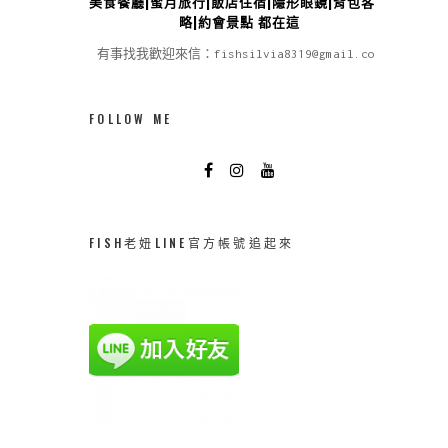
美食餐廳|蜜月旅行|飯店住宿|隱形眼鏡|背包客攻
略|約會景點 都在這
有事找我歡迎來信：fishsilvia8319@gmail.com
FOLLOW ME
FISH老妞LINE官方帳號追起來