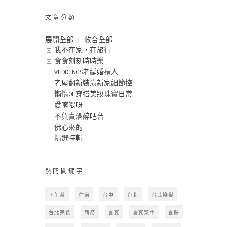
文章分類
展開全部
|
收合全部
我不在家，在旅行
食食刻刻時時樂
WEDDINGS老編婚禮人
老屋翻新裝潢新家細節控
懶惰OL穿搭美妝珠寶日常
愛唷喂呀
不負責酒醉吧台
佛心來的
精選特輯
熱門關鍵字
下午茶
住宿
台中
台北
台北染髮
台北美食
商務
喜宴
喜宴菜單
喜餅