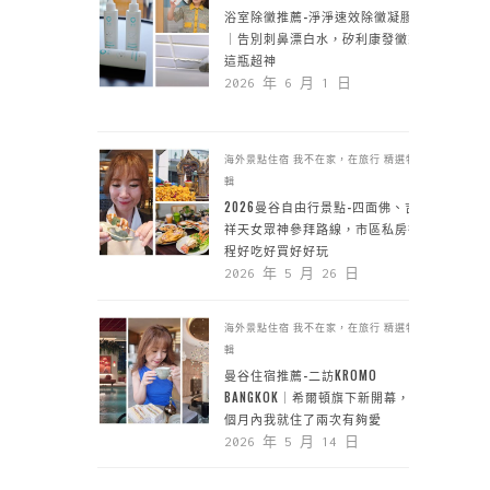
浴室除黴推薦-淨淨速效除黴凝膠
｜告別刺鼻漂白水，矽利康發黴靠
這瓶超神
2026 年 6 月 1 日
海外景點住宿
我不在家，在旅行
精選特
輯
2026曼谷自由行景點-四面佛、吉
祥天女眾神參拜路線，市區私房行
程好吃好買好好玩
2026 年 5 月 26 日
海外景點住宿
我不在家，在旅行
精選特
輯
曼谷住宿推薦-二訪KROMO
BANGKOK｜希爾頓旗下新開幕，一
個月內我就住了兩次有夠愛
2026 年 5 月 14 日