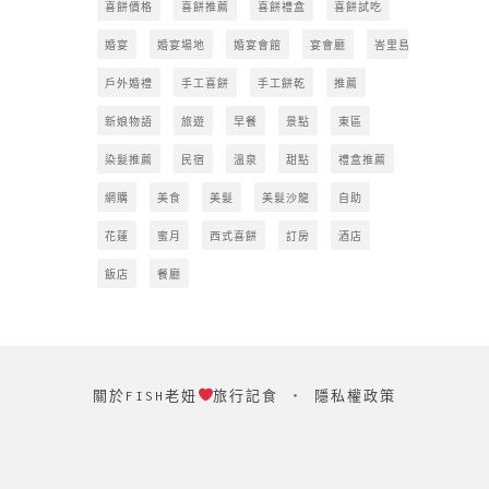
喜餅價格
喜餅推薦
喜餅禮盒
喜餅試吃
婚宴
婚宴場地
婚宴會館
宴會廳
峇里島
戶外婚禮
手工喜餅
手工餅乾
推薦
新娘物語
旅遊
早餐
景點
東區
染髮推薦
民宿
溫泉
甜點
禮盒推薦
網購
美食
美髮
美髮沙龍
自助
花蓮
蜜月
西式喜餅
訂房
酒店
飯店
餐廳
關於FISH老妞
旅行記食
‧
隱私權政策