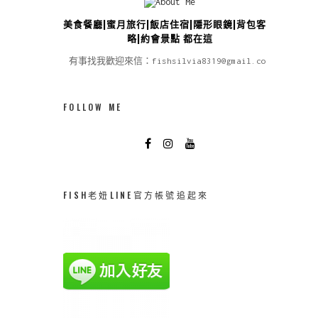
美食餐廳|蜜月旅行|飯店住宿|隱形眼鏡|背包客攻
略|約會景點 都在這
有事找我歡迎來信：fishsilvia8319@gmail.com
FOLLOW ME
FISH老妞LINE官方帳號追起來