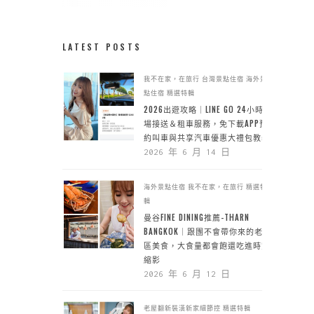
LATEST POSTS
我不在家，在旅行
台灣景點住宿
海外景
點住宿
精選特輯
2026出遊攻略｜LINE GO 24小時機
場接送＆租車服務，免下載APP預
約叫車與共享汽車優惠大禮包教學
2026 年 6 月 14 日
海外景點住宿
我不在家，在旅行
精選特
輯
曼谷FINE DINING推薦-THARN
BANGKOK｜跟團不會帶你來的老城
區美食，大食量都會飽還吃進時空
縮影
2026 年 6 月 12 日
老屋翻新裝潢新家細節控
精選特輯