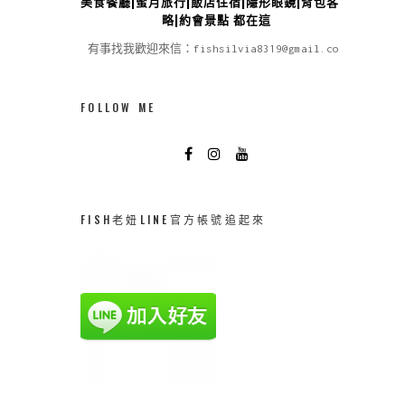
美食餐廳|蜜月旅行|飯店住宿|隱形眼鏡|背包客攻
略|約會景點 都在這
有事找我歡迎來信：fishsilvia8319@gmail.com
FOLLOW ME
FISH老妞LINE官方帳號追起來