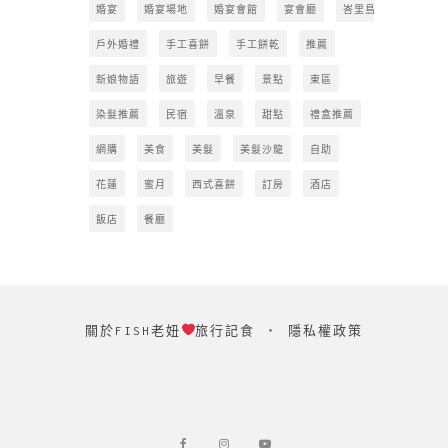
婚宴
婚宴場地
婚宴會館
宴會廳
峇里島
戶外婚禮
手工喜餅
手工餅乾
推薦
新娘物語
旅遊
早餐
景點
東區
染髮推薦
民宿
溫泉
甜點
禮盒推薦
網購
美食
美髮
美髮沙龍
自助
花蓮
蜜月
西式喜餅
訂房
酒店
飯店
餐廳
關於FISH老妞
旅行記食
‧
隱私權政策