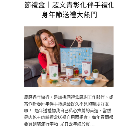
節禮盒｜超文青彰化伴手禮化
身年節送禮大熱門
農曆過年逼近，是該挑個禮盒感謝工作夥伴、或
當作新春拜年伴手禮送給好久不見的親朋好友
囉！ 過年送禮物我自己私心推薦的首選，當然
是肉乾＋肉鬆禮盒送禮自用兩相宜，每年春節都
要買到裝滿行李箱 尤其去年終於買……