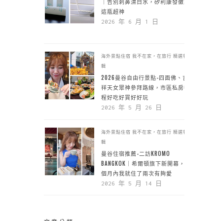
｜告別刺鼻漂白水，矽利康發黴靠
這瓶超神
2026 年 6 月 1 日
海外景點住宿
我不在家，在旅行
精選特
輯
2026曼谷自由行景點-四面佛、吉
祥天女眾神參拜路線，市區私房行
程好吃好買好好玩
2026 年 5 月 26 日
海外景點住宿
我不在家，在旅行
精選特
輯
曼谷住宿推薦-二訪KROMO
BANGKOK｜希爾頓旗下新開幕，一
個月內我就住了兩次有夠愛
2026 年 5 月 14 日