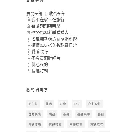
文章分類
展開全部
|
收合全部
我不在家，在旅行
食食刻刻時時樂
WEDDINGS老編婚禮人
老屋翻新裝潢新家細節控
懶惰OL穿搭美妝珠寶日常
愛唷喂呀
不負責酒醉吧台
佛心來的
精選特輯
熱門關鍵字
下午茶
住宿
台中
台北
台北染髮
台北美食
商務
喜宴
喜宴菜單
喜餅
喜餅價格
喜餅推薦
喜餅禮盒
喜餅試吃