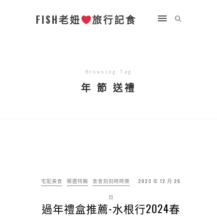
FISH老妞
旅行記食
Browsing Tag
年 節 送禮
宅配美食
精選特輯
食食刻刻時時樂
2023 年 12 月 26
日
過年禮盒推薦-水根行2024春