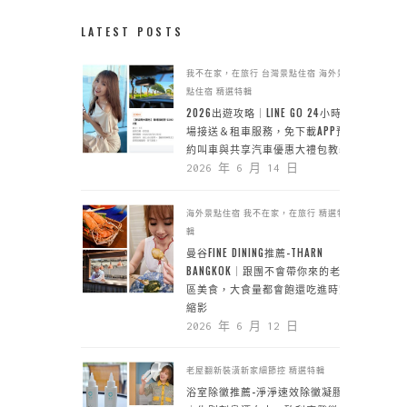
LATEST POSTS
我不在家，在旅行
台灣景點住宿
海外景
點住宿
精選特輯
2026出遊攻略｜LINE GO 24小時機
場接送＆租車服務，免下載APP預
約叫車與共享汽車優惠大禮包教學
2026 年 6 月 14 日
海外景點住宿
我不在家，在旅行
精選特
輯
曼谷FINE DINING推薦-THARN
BANGKOK｜跟團不會帶你來的老城
區美食，大食量都會飽還吃進時空
縮影
2026 年 6 月 12 日
老屋翻新裝潢新家細節控
精選特輯
浴室除黴推薦-淨淨速效除黴凝膠