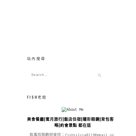
站內搜尋
FISH老妞
美食餐廳|蜜月旅行|飯店住宿|隱形眼鏡|背包客攻
略|約會景點 都在這
有事找我歡迎來信：fishsilvia8319@gmail.com