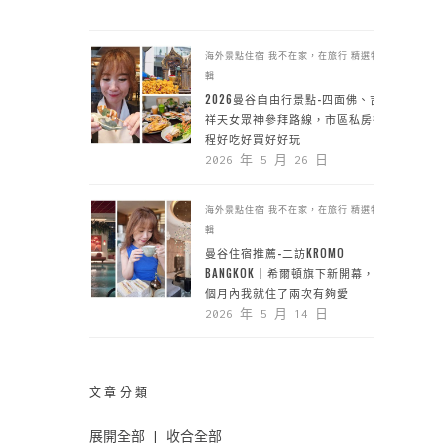
海外景點住宿
我不在家，在旅行
精選特
輯
2026曼谷自由行景點-四面佛、吉
祥天女眾神參拜路線，市區私房行
程好吃好買好好玩
2026 年 5 月 26 日
海外景點住宿
我不在家，在旅行
精選特
輯
曼谷住宿推薦-二訪KROMO
BANGKOK｜希爾頓旗下新開幕，一
個月內我就住了兩次有夠愛
2026 年 5 月 14 日
文章分類
展開全部
|
收合全部