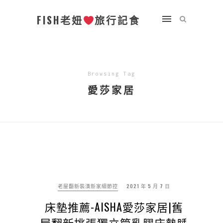
FISH老妞
旅行記食
Browsing Tag
愛莎家居
老屋翻新裝潢新家細節控
2021 年 5 月 7 日
床墊推薦-AISHA愛莎家居|舊
屋翻新挑張獨立筒乳膠床墊睡