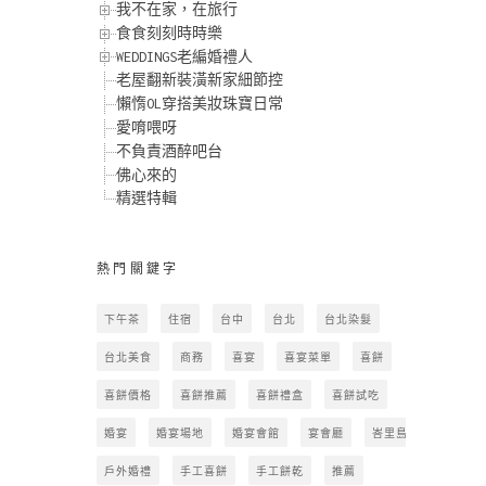
我不在家，在旅行
食食刻刻時時樂
WEDDINGS老編婚禮人
老屋翻新裝潢新家細節控
懶惰OL穿搭美妝珠寶日常
愛唷喂呀
不負責酒醉吧台
佛心來的
精選特輯
熱門關鍵字
下午茶
住宿
台中
台北
台北染髮
台北美食
商務
喜宴
喜宴菜單
喜餅
喜餅價格
喜餅推薦
喜餅禮盒
喜餅試吃
婚宴
婚宴場地
婚宴會館
宴會廳
峇里島
戶外婚禮
手工喜餅
手工餅乾
推薦