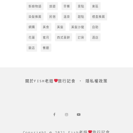
新娘物語
旅遊
早餐
景點
東區
染髮推薦
民宿
溫泉
甜點
禮盒推薦
網購
美食
美髮
美髮沙龍
自助
花蓮
蜜月
西式喜餅
訂房
酒店
飯店
餐廳
關於FISH老妞
旅行記食
‧
隱私權政策
Copyright © 2021 Fish老妞
旅行記食