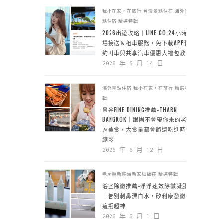
我不在家，在旅行
台灣景點住宿
海外景
點住宿
精選特輯
2026出遊攻略｜LINE GO 24小時機
場接送＆租車服務，免下載APP預
約叫車與共享汽車優惠大禮包教學
2026 年 6 月 14 日
海外景點住宿
我不在家，在旅行
精選特
輯
曼谷FINE DINING推薦-THARN
BANGKOK｜跟團不會帶你來的老城
區美食，大食量都會飽還吃進時空
縮影
2026 年 6 月 12 日
老屋翻新裝潢新家細節控
精選特輯
浴室除黴推薦-淨淨速效除黴凝膠
｜告別刺鼻漂白水，矽利康發黴靠
這瓶超神
2026 年 6 月 1 日