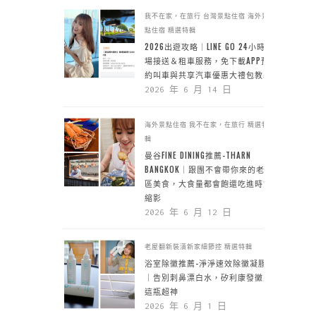
我不在家，在旅行
台灣景點住宿
海外景
點住宿
精選特輯
2026出遊攻略｜LINE GO 24小時機
場接送＆租車服務，免下載APP預
約叫車與共享汽車優惠大禮包教學
2026 年 6 月 14 日
海外景點住宿
我不在家，在旅行
精選特
輯
曼谷FINE DINING推薦-THARN
BANGKOK｜跟團不會帶你來的老城
區美食，大食量都會飽還吃進時空
縮影
2026 年 6 月 12 日
老屋翻新裝潢新家細節控
精選特輯
浴室除黴推薦-淨淨速效除黴凝膠
｜告別刺鼻漂白水，矽利康發黴靠
這瓶超神
2026 年 6 月 1 日