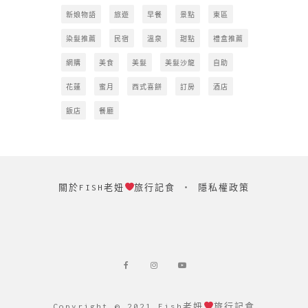
新娘物語
旅遊
早餐
景點
東區
染髮推薦
民宿
溫泉
甜點
禮盒推薦
網購
美食
美髮
美髮沙龍
自助
花蓮
蜜月
西式喜餅
訂房
酒店
飯店
餐廳
關於FISH老妞
旅行記食
‧
隱私權政策
Copyright © 2021 Fish老妞
旅行記食