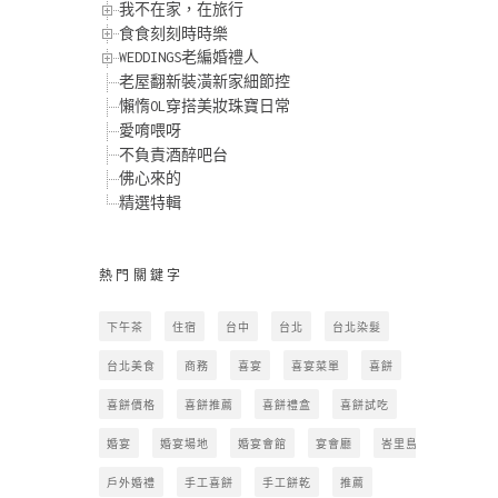
我不在家，在旅行
食食刻刻時時樂
WEDDINGS老編婚禮人
老屋翻新裝潢新家細節控
懶惰OL穿搭美妝珠寶日常
愛唷喂呀
不負責酒醉吧台
佛心來的
精選特輯
熱門關鍵字
下午茶
住宿
台中
台北
台北染髮
台北美食
商務
喜宴
喜宴菜單
喜餅
喜餅價格
喜餅推薦
喜餅禮盒
喜餅試吃
婚宴
婚宴場地
婚宴會館
宴會廳
峇里島
戶外婚禮
手工喜餅
手工餅乾
推薦