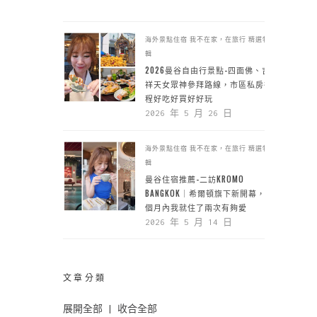
海外景點住宿
我不在家，在旅行
精選特
輯
2026曼谷自由行景點-四面佛、吉
祥天女眾神參拜路線，市區私房行
程好吃好買好好玩
2026 年 5 月 26 日
海外景點住宿
我不在家，在旅行
精選特
輯
曼谷住宿推薦-二訪KROMO
BANGKOK｜希爾頓旗下新開幕，一
個月內我就住了兩次有夠愛
2026 年 5 月 14 日
文章分類
展開全部
|
收合全部