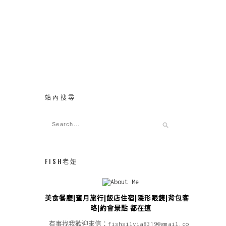
站內搜尋
FISH老妞
美食餐廳|蜜月旅行|飯店住宿|隱形眼鏡|背包客攻
略|約會景點 都在這
有事找我歡迎來信：fishsilvia8319@gmail.com