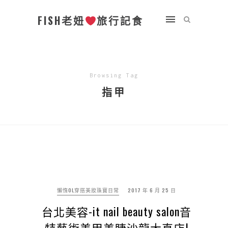
FISH老妞
旅行記食
Browsing Tag
指甲
懶惰OL穿搭美妝珠寶日常
2017 年 6 月 25 日
台北美容-it nail beauty salon音
特藝術美甲美睫沙龍大直店|