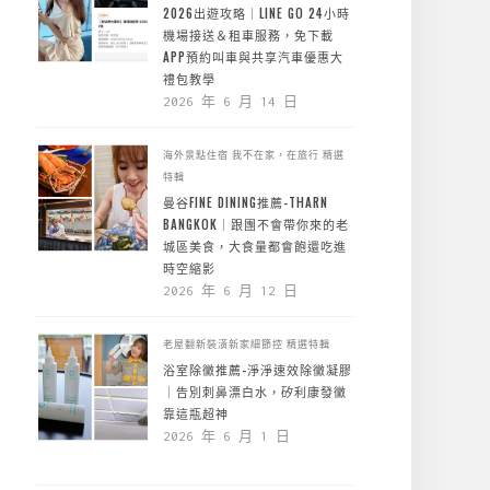
2026出遊攻略｜LINE GO 24小時
機場接送＆租車服務，免下載
APP預約叫車與共享汽車優惠大
禮包教學
2026 年 6 月 14 日
海外景點住宿
我不在家，在旅行
精選
特輯
曼谷FINE DINING推薦-THARN
BANGKOK｜跟團不會帶你來的老
城區美食，大食量都會飽還吃進
時空縮影
2026 年 6 月 12 日
老屋翻新裝潢新家細節控
精選特輯
浴室除黴推薦-淨淨速效除黴凝膠
｜告別刺鼻漂白水，矽利康發黴
靠這瓶超神
2026 年 6 月 1 日