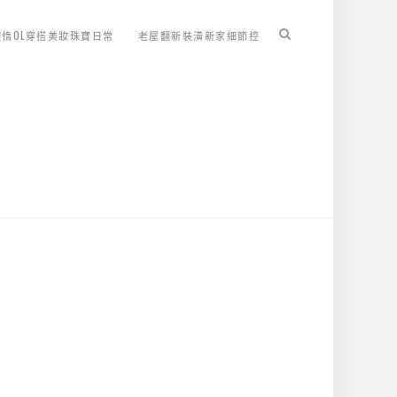
懶惰OL穿搭美妝珠寶日常
老屋翻新裝潢新家細節控