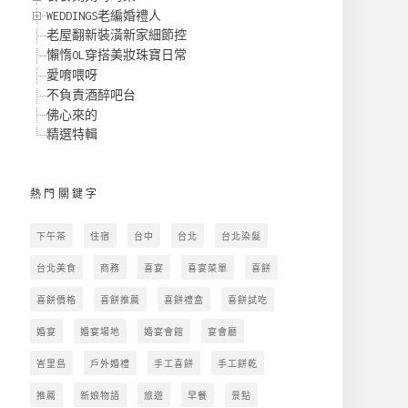
WEDDINGS老編婚禮人
老屋翻新裝潢新家細節控
懶惰OL穿搭美妝珠寶日常
愛唷喂呀
不負責酒醉吧台
佛心來的
精選特輯
熱門關鍵字
下午茶
住宿
台中
台北
台北染髮
台北美食
商務
喜宴
喜宴菜單
喜餅
喜餅價格
喜餅推薦
喜餅禮盒
喜餅試吃
婚宴
婚宴場地
婚宴會館
宴會廳
峇里島
戶外婚禮
手工喜餅
手工餅乾
推薦
新娘物語
旅遊
早餐
景點