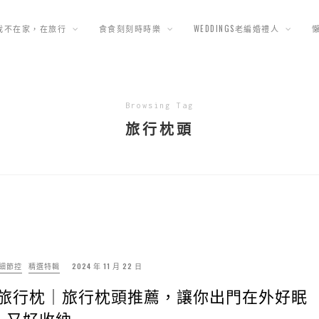
我不在家，在旅行
食食刻刻時時樂
WEDDINGS老編婚禮人
Browsing Tag
旅行枕頭
細節控
精選特輯
2024 年 11 月 22 日
利健康旅行枕｜旅行枕頭推薦，讓你出門在外好眠
又好收納