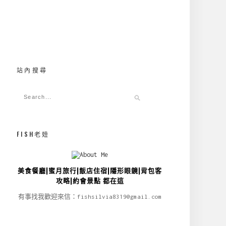
站內搜尋
FISH老妞
美食餐廳|蜜月旅行|飯店住宿|隱形眼鏡|背包客
攻略|約會景點 都在這
有事找我歡迎來信：fishsilvia8319@gmail.com