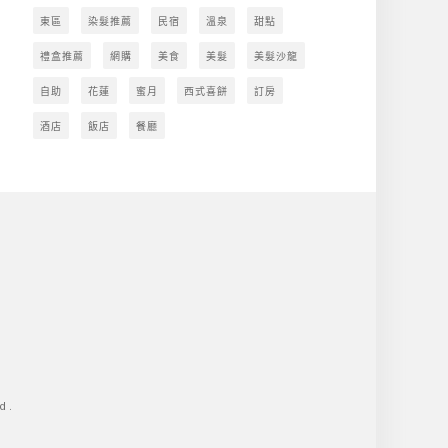
東區
染髮推薦
民宿
溫泉
甜點
禮盒推薦
網購
美食
美髮
美髮沙龍
自助
花蓮
蜜月
西式喜餅
訂房
酒店
飯店
餐廳
d.