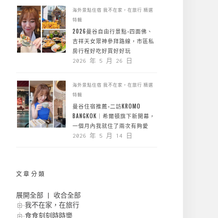
海外景點住宿
我不在家，在旅行
精選
特輯
2026曼谷自由行景點-四面佛、
吉祥天女眾神參拜路線，市區私
房行程好吃好買好好玩
2026 年 5 月 26 日
海外景點住宿
我不在家，在旅行
精選
特輯
曼谷住宿推薦-二訪KROMO
BANGKOK｜希爾頓旗下新開幕，
一個月內我就住了兩次有夠愛
2026 年 5 月 14 日
文章分類
展開全部
|
收合全部
我不在家，在旅行
食食刻刻時時樂