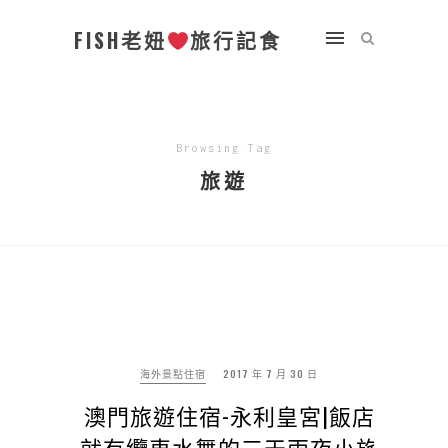
FISH老妞
旅行記食
Browsing Tag
旅遊
海外景點住宿
2017 年 7 月 30 日
澳門旅遊住宿-永利皇宮|飯店
就有纜車水舞的三天兩夜小旅