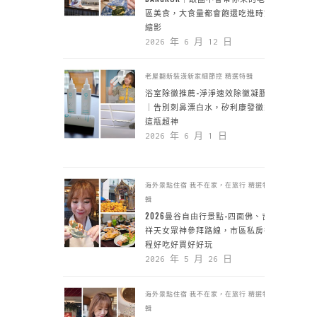
區美食，大食量都會飽還吃進時空
縮影
2026 年 6 月 12 日
老屋翻新裝潢新家細節控
精選特輯
浴室除黴推薦-淨淨速效除黴凝膠
｜告別刺鼻漂白水，矽利康發黴靠
這瓶超神
2026 年 6 月 1 日
海外景點住宿
我不在家，在旅行
精選特
輯
2026曼谷自由行景點-四面佛、吉
祥天女眾神參拜路線，市區私房行
程好吃好買好好玩
2026 年 5 月 26 日
海外景點住宿
我不在家，在旅行
精選特
輯