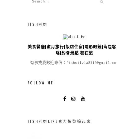
FISH老妞
美食餐廳|蜜月旅行|飯店住宿|隱形眼鏡|背包客攻
略|約會景點 都在這
有事找我歡迎來信：fishsilvia8319@gmail.com
FOLLOW ME
FISH老妞LINE官方帳號追起來