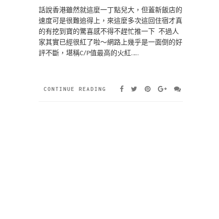
話說香港雖然就這麼一丁點兒大，但蓋新飯店的
速度可是很難追得上，來這麼多次這回住宿才真
的有挖到寶的驚喜感不得不趕忙推一下 不過人
家其實已經很紅了啦～網路上幾乎是一面倒的好
評不斷，堪稱C/P值最高的火紅……
CONTINUE READING