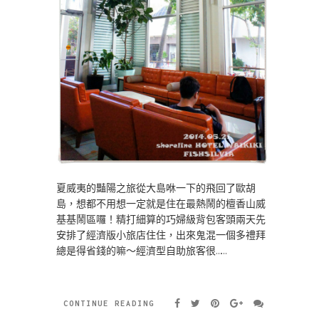
夏威夷的豔陽之旅從大島咻一下的飛回了歐胡
島，想都不用想一定就是住在最熱鬧的檀香山威
基基鬧區囉！精打細算的巧婦級背包客頭兩天先
安排了經濟版小旅店住住，出來鬼混一個多禮拜
總是得省錢的嘛～經濟型自助旅客很……
CONTINUE READING