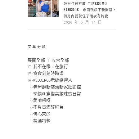
曼谷住宿推薦-二訪KROMO
BANGKOK｜希爾頓旗下新開幕，一
個月內我就住了兩次有夠愛
2026 年 5 月 14 日
文章分類
展開全部
|
收合全部
我不在家，在旅行
食食刻刻時時樂
WEDDINGS老編婚禮人
老屋翻新裝潢新家細節控
懶惰OL穿搭美妝珠寶日常
愛唷喂呀
不負責酒醉吧台
佛心來的
精選特輯