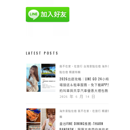
LATEST POSTS
我不在家，在旅行
台灣景點住宿
海外景
點住宿
精選特輯
2026出遊攻略｜LINE GO 24小時機
場接送＆租車服務，免下載APP預
約叫車與共享汽車優惠大禮包教學
2026 年 6 月 14 日
海外景點住宿
我不在家，在旅行
精選特
輯
曼谷FINE DINING推薦-THARN
BANGKOK｜跟團不會帶你來的老城