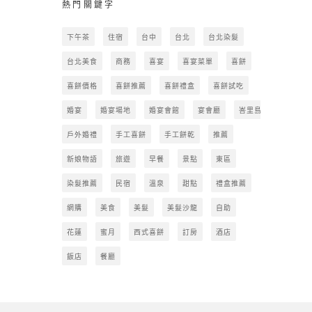
熱門關鍵字
下午茶
住宿
台中
台北
台北染髮
台北美食
商務
喜宴
喜宴菜單
喜餅
喜餅價格
喜餅推薦
喜餅禮盒
喜餅試吃
婚宴
婚宴場地
婚宴會館
宴會廳
峇里島
戶外婚禮
手工喜餅
手工餅乾
推薦
新娘物語
旅遊
早餐
景點
東區
染髮推薦
民宿
溫泉
甜點
禮盒推薦
網購
美食
美髮
美髮沙龍
自助
花蓮
蜜月
西式喜餅
訂房
酒店
飯店
餐廳