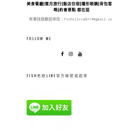
美食餐廳|蜜月旅行|飯店住宿|隱形眼鏡|背包客攻
略|約會景點 都在這
有事找我歡迎來信：fishsilvia8319@gmail.com
FOLLOW ME
FISH老妞LINE官方帳號追起來