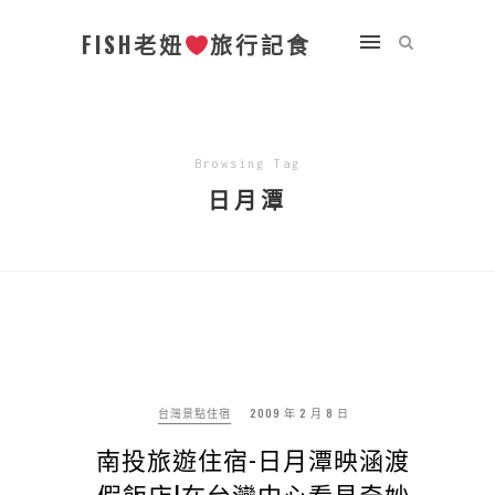
FISH老妞
旅行記食
Browsing Tag
日月潭
台灣景點住宿
2009 年 2 月 8 日
南投旅遊住宿-日月潭映涵渡
假飯店|在台灣中心看見奇妙