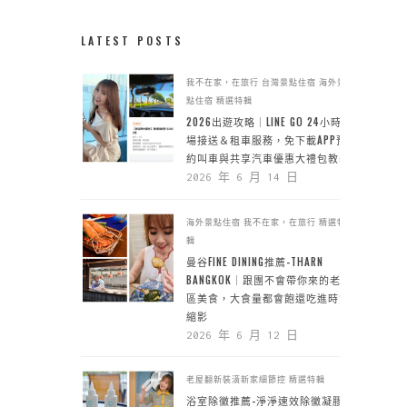
LATEST POSTS
我不在家，在旅行
台灣景點住宿
海外景
點住宿
精選特輯
2026出遊攻略｜LINE GO 24小時機
場接送＆租車服務，免下載APP預
約叫車與共享汽車優惠大禮包教學
2026 年 6 月 14 日
海外景點住宿
我不在家，在旅行
精選特
輯
曼谷FINE DINING推薦-THARN
BANGKOK｜跟團不會帶你來的老城
區美食，大食量都會飽還吃進時空
縮影
2026 年 6 月 12 日
老屋翻新裝潢新家細節控
精選特輯
浴室除黴推薦-淨淨速效除黴凝膠