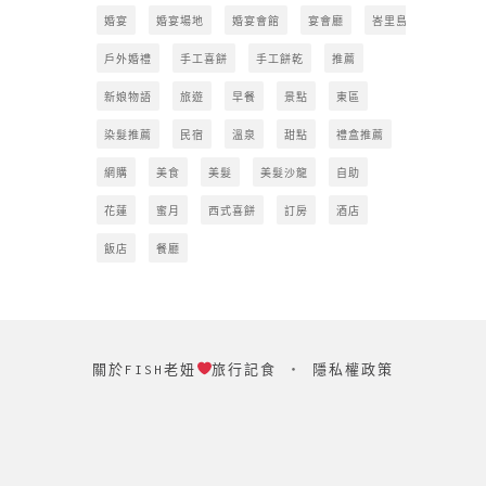
婚宴
婚宴場地
婚宴會館
宴會廳
峇里島
戶外婚禮
手工喜餅
手工餅乾
推薦
新娘物語
旅遊
早餐
景點
東區
染髮推薦
民宿
溫泉
甜點
禮盒推薦
網購
美食
美髮
美髮沙龍
自助
花蓮
蜜月
西式喜餅
訂房
酒店
飯店
餐廳
關於FISH老妞
旅行記食
‧
隱私權政策