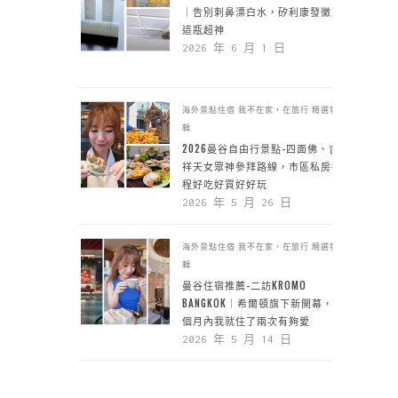
｜告別刺鼻漂白水，矽利康發黴靠
這瓶超神
2026 年 6 月 1 日
海外景點住宿
我不在家，在旅行
精選特
輯
2026曼谷自由行景點-四面佛、吉
祥天女眾神參拜路線，市區私房行
程好吃好買好好玩
2026 年 5 月 26 日
海外景點住宿
我不在家，在旅行
精選特
輯
曼谷住宿推薦-二訪KROMO
BANGKOK｜希爾頓旗下新開幕，一
個月內我就住了兩次有夠愛
2026 年 5 月 14 日