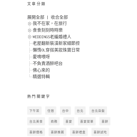
文章分類
展開全部
|
收合全部
我不在家，在旅行
食食刻刻時時樂
WEDDINGS老編婚禮人
老屋翻新裝潢新家細節控
懶惰OL穿搭美妝珠寶日常
愛唷喂呀
不負責酒醉吧台
佛心來的
精選特輯
熱門關鍵字
下午茶
住宿
台中
台北
台北染髮
台北美食
商務
喜宴
喜宴菜單
喜餅
喜餅價格
喜餅推薦
喜餅禮盒
喜餅試吃