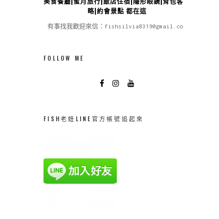
美食餐廳|蜜月旅行|飯店住宿|隱形眼鏡|背包客攻
略|約會景點 都在這
有事找我歡迎來信：fishsilvia8319@gmail.com
FOLLOW ME
FISH老妞LINE官方帳號追起來