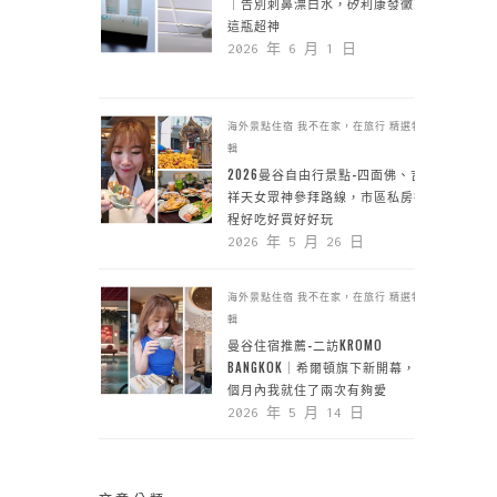
｜告別刺鼻漂白水，矽利康發黴靠
這瓶超神
2026 年 6 月 1 日
海外景點住宿
我不在家，在旅行
精選特
輯
2026曼谷自由行景點-四面佛、吉
祥天女眾神參拜路線，市區私房行
程好吃好買好好玩
2026 年 5 月 26 日
海外景點住宿
我不在家，在旅行
精選特
輯
曼谷住宿推薦-二訪KROMO
BANGKOK｜希爾頓旗下新開幕，一
個月內我就住了兩次有夠愛
2026 年 5 月 14 日