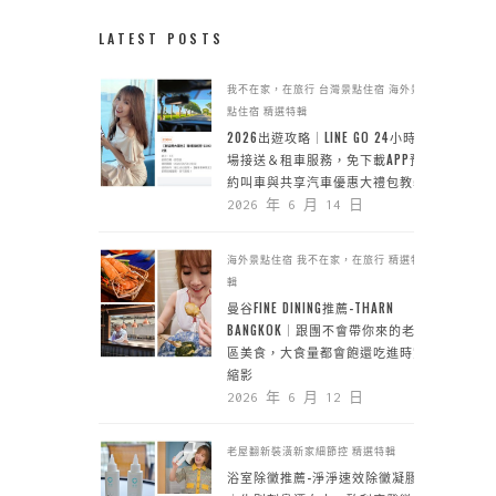
LATEST POSTS
我不在家，在旅行
台灣景點住宿
海外景
點住宿
精選特輯
2026出遊攻略｜LINE GO 24小時機
場接送＆租車服務，免下載APP預
約叫車與共享汽車優惠大禮包教學
2026 年 6 月 14 日
海外景點住宿
我不在家，在旅行
精選特
輯
曼谷FINE DINING推薦-THARN
BANGKOK｜跟團不會帶你來的老城
區美食，大食量都會飽還吃進時空
縮影
2026 年 6 月 12 日
老屋翻新裝潢新家細節控
精選特輯
浴室除黴推薦-淨淨速效除黴凝膠