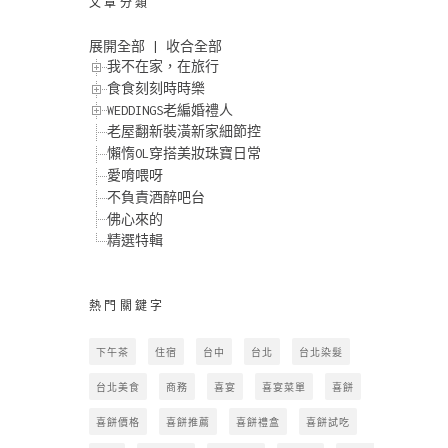
文章分類
展開全部
|
收合全部
我不在家，在旅行
食食刻刻時時樂
WEDDINGS老編婚禮人
老屋翻新裝潢新家細節控
懶惰OL穿搭美妝珠寶日常
愛唷喂呀
不負責酒醉吧台
佛心來的
精選特輯
熱門關鍵字
下午茶
住宿
台中
台北
台北染髮
台北美食
商務
喜宴
喜宴菜單
喜餅
喜餅價格
喜餅推薦
喜餅禮盒
喜餅試吃