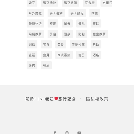
婚宴
婚宴場地
婚宴會館
宴會廳
峇里島
戶外婚禮
手工喜餅
手工餅乾
推薦
新娘物語
旅遊
早餐
景點
東區
染髮推薦
民宿
溫泉
甜點
禮盒推薦
網購
美食
美髮
美髮沙龍
自助
花蓮
蜜月
西式喜餅
訂房
酒店
飯店
餐廳
關於FISH老妞
旅行記食
‧
隱私權政策