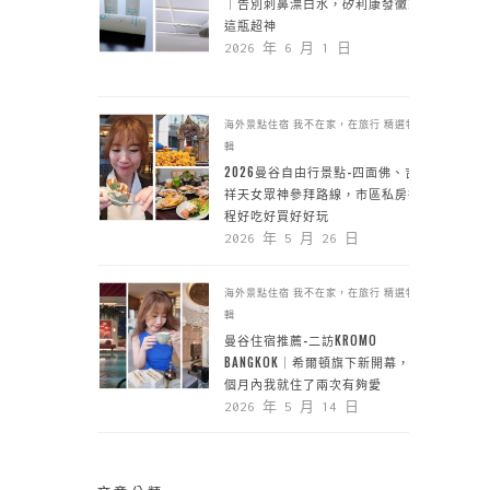
｜告別刺鼻漂白水，矽利康發黴靠
這瓶超神
2026 年 6 月 1 日
海外景點住宿
我不在家，在旅行
精選特
輯
2026曼谷自由行景點-四面佛、吉
祥天女眾神參拜路線，市區私房行
程好吃好買好好玩
2026 年 5 月 26 日
海外景點住宿
我不在家，在旅行
精選特
輯
曼谷住宿推薦-二訪KROMO
BANGKOK｜希爾頓旗下新開幕，一
個月內我就住了兩次有夠愛
2026 年 5 月 14 日