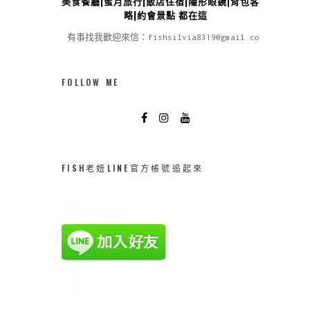
美食餐廳|蜜月旅行|飯店住宿|隱形眼鏡|背包客攻
略|約會景點 都在這
有事找我歡迎來信：fishsilvia8319@gmail.com
FOLLOW ME
FISH老妞LINE官方帳號追起來