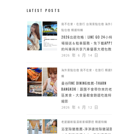
LATEST POSTS
我不在家，在旅行
台灣景點住宿
海外景
點住宿
精選特輯
2026出遊攻略｜LINE GO 24小時機
場接送＆租車服務，免下載APP預
約叫車與共享汽車優惠大禮包教學
2026 年 6 月 14 日
海外景點住宿
我不在家，在旅行
精選特
輯
曼谷FINE DINING推薦-THARN
BANGKOK｜跟團不會帶你來的老城
區美食，大食量都會飽還吃進時空
縮影
2026 年 6 月 12 日
老屋翻新裝潢新家細節控
精選特輯
浴室除黴推薦-淨淨速效除黴凝膠