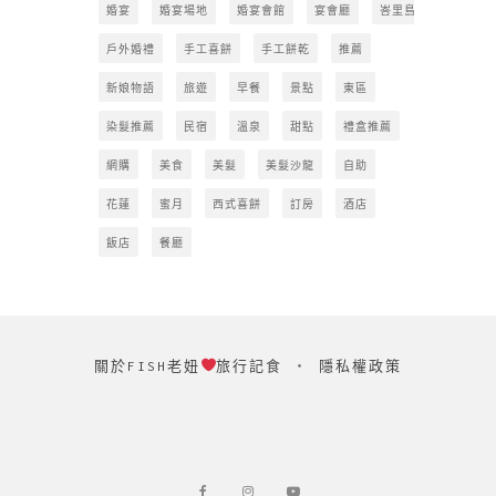
婚宴
婚宴場地
婚宴會館
宴會廳
峇里島
戶外婚禮
手工喜餅
手工餅乾
推薦
新娘物語
旅遊
早餐
景點
東區
染髮推薦
民宿
溫泉
甜點
禮盒推薦
網購
美食
美髮
美髮沙龍
自助
花蓮
蜜月
西式喜餅
訂房
酒店
飯店
餐廳
關於FISH老妞
旅行記食
‧
隱私權政策