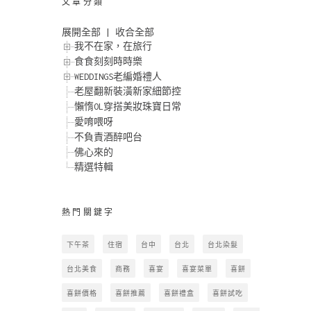
文章分類
展開全部
|
收合全部
我不在家，在旅行
食食刻刻時時樂
WEDDINGS老編婚禮人
老屋翻新裝潢新家細節控
懶惰OL穿搭美妝珠寶日常
愛唷喂呀
不負責酒醉吧台
佛心來的
精選特輯
熱門關鍵字
下午茶
住宿
台中
台北
台北染髮
台北美食
商務
喜宴
喜宴菜單
喜餅
喜餅價格
喜餅推薦
喜餅禮盒
喜餅試吃