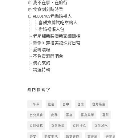
我不在家，在旅行
食食刻刻時時樂
WEDDINGS老編婚禮人
喜餅推薦試吃甜點人
辦婚禮懶人包
老屋翻新裝潢新家細節控
懶惰OL穿搭美妝珠寶日常
愛唷喂呀
不負責酒醉吧台
佛心來的
精選特輯
熱門關鍵字
下午茶
住宿
台中
台北
台北染髮
台北美食
商務
喜宴
喜宴菜單
喜餅
喜餅價格
喜餅推薦
喜餅禮盒
喜餅試吃
婚宴
婚宴場地
婚宴會館
宴會廳
峇里島