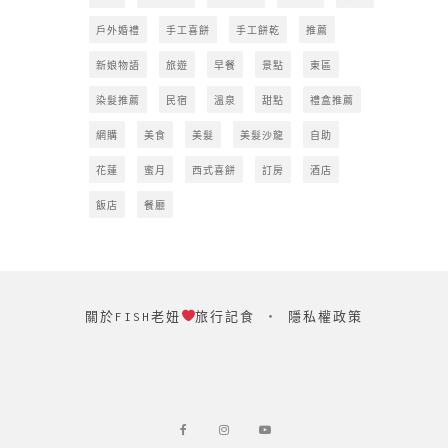
戶外婚禮
手工喜餅
手工餅乾
推薦
新娘物語
旅遊
早餐
景點
東區
染髮推薦
民宿
溫泉
甜點
禮盒推薦
網購
美食
美髮
美髮沙龍
自助
花蓮
蜜月
西式喜餅
訂房
酒店
飯店
餐廳
關於FISH老妞
旅行記食
‧
隱私權政策