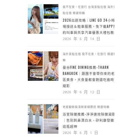
我不在家，在旅行
台灣景點住宿
海外景
點住宿
精選特輯
2026出遊攻略｜LINE GO 24小時機
場接送＆租車服務，免下載APP預
約叫車與共享汽車優惠大禮包教學
2026 年 6 月 14 日
海外景點住宿
我不在家，在旅行
精選特
輯
曼谷FINE DINING推薦-THARN
BANGKOK｜跟團不會帶你來的老城
區美食，大食量都會飽還吃進時空
縮影
2026 年 6 月 12 日
老屋翻新裝潢新家細節控
精選特輯
浴室除黴推薦-淨淨速效除黴凝膠
｜告別刺鼻漂白水，矽利康發黴靠
這瓶超神
2026 年 6 月 1 日