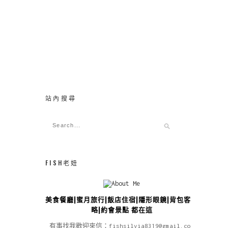
站內搜尋
FISH老妞
美食餐廳|蜜月旅行|飯店住宿|隱形眼鏡|背包客攻
略|約會景點 都在這
有事找我歡迎來信：fishsilvia8319@gmail.com