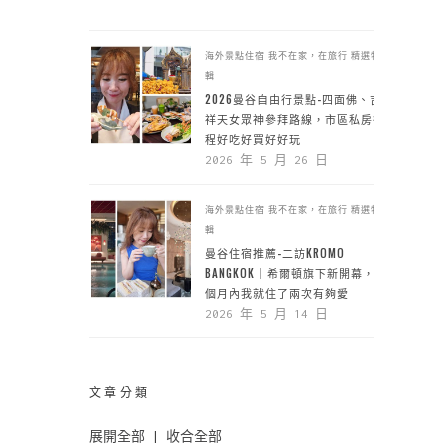
海外景點住宿
我不在家，在旅行
精選特
輯
2026曼谷自由行景點-四面佛、吉
祥天女眾神參拜路線，市區私房行
程好吃好買好好玩
2026 年 5 月 26 日
海外景點住宿
我不在家，在旅行
精選特
輯
曼谷住宿推薦-二訪KROMO
BANGKOK｜希爾頓旗下新開幕，一
個月內我就住了兩次有夠愛
2026 年 5 月 14 日
文章分類
展開全部
|
收合全部