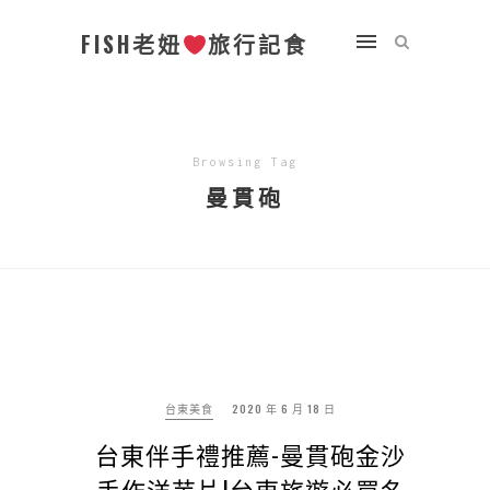
FISH老妞
旅行記食
Browsing Tag
曼貫砲
台東美食
2020 年 6 月 18 日
台東伴手禮推薦-曼貫砲金沙
手作洋芋片|台東旅遊必買名