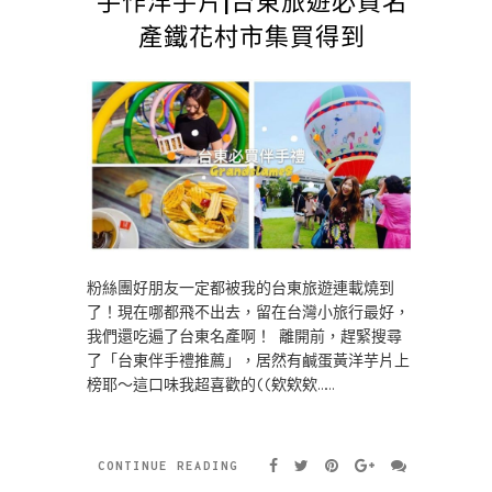
產鐵花村市集買得到
粉絲團好朋友一定都被我的台東旅遊連載燒到
了！現在哪都飛不出去，留在台灣小旅行最好，
我們還吃遍了台東名產啊！ 離開前，趕緊搜尋
了「台東伴手禮推薦」，居然有鹹蛋黃洋芋片上
榜耶～這口味我超喜歡的((欸欸欸……
CONTINUE READING