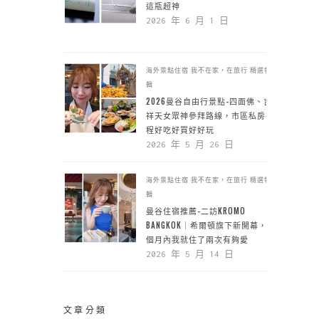
這瓶超神
2026 年 6 月 1 日
海外景點住宿
我不在家，在旅行
精選特
輯
2026曼谷自由行景點-四面佛、吉
祥天女眾神參拜路線，市區私房行
程好吃好買好好玩
2026 年 5 月 26 日
海外景點住宿
我不在家，在旅行
精選特
輯
曼谷住宿推薦-二訪KROMO
BANGKOK｜希爾頓旗下新開幕，一
個月內我就住了兩次有夠愛
2026 年 5 月 14 日
文章分類