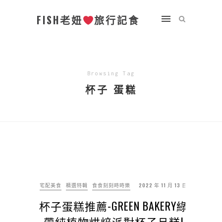
FISH老妞
旅行記食
Browsing Tag
杯子 蛋糕
宅配美食
精選特輯
食食刻刻時時樂
2022 年 11 月 13 日
杯子蛋糕推薦-GREEN BAKERY綠
帶純植物烘焙派對杯子旦糕|