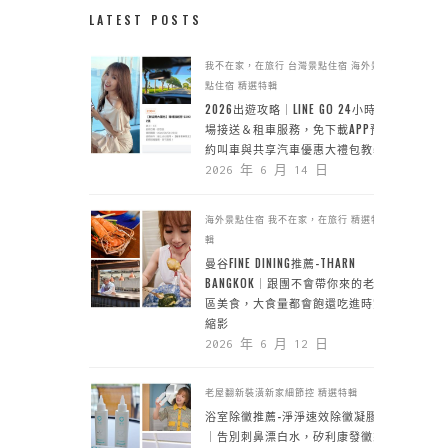
LATEST POSTS
我不在家，在旅行
台灣景點住宿
海外景
點住宿
精選特輯
2026出遊攻略｜LINE GO 24小時機
場接送＆租車服務，免下載APP預
約叫車與共享汽車優惠大禮包教學
2026 年 6 月 14 日
海外景點住宿
我不在家，在旅行
精選特
輯
曼谷FINE DINING推薦-THARN
BANGKOK｜跟團不會帶你來的老城
區美食，大食量都會飽還吃進時空
縮影
2026 年 6 月 12 日
老屋翻新裝潢新家細節控
精選特輯
浴室除黴推薦-淨淨速效除黴凝膠
｜告別刺鼻漂白水，矽利康發黴靠