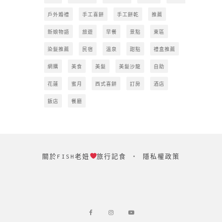
戶外婚禮
手工喜餅
手工餅乾
推薦
新娘物語
旅遊
早餐
景點
東區
染髮推薦
民宿
溫泉
甜點
禮盒推薦
網購
美食
美髮
美髮沙龍
自助
花蓮
蜜月
西式喜餅
訂房
酒店
飯店
餐廳
關於FISH老妞
旅行記食
‧
隱私權政策