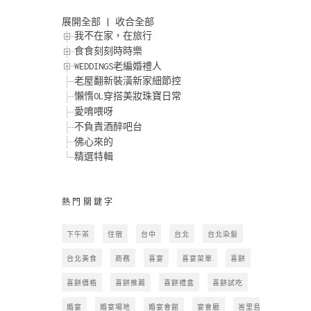
展開全部
|
收合全部
我不在家，在旅行
食食刻刻時時樂
WEDDINGS老編婚禮人
老屋翻新裝潢新家細節控
懶惰OL穿搭美妝珠寶日常
愛唷喂呀
不負責酒醉吧台
佛心來的
精選特輯
熱門關鍵字
下午茶
住宿
台中
台北
台北染髮
台北美食
商務
喜宴
喜宴菜單
喜餅
喜餅價格
喜餅推薦
喜餅禮盒
喜餅試吃
婚宴
婚宴場地
婚宴會館
宴會廳
峇里島