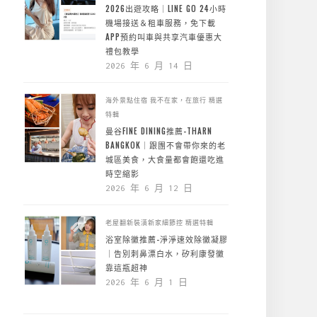
2026出遊攻略｜LINE GO 24小時
機場接送＆租車服務，免下載
APP預約叫車與共享汽車優惠大
禮包教學
2026 年 6 月 14 日
海外景點住宿
我不在家，在旅行
精選
特輯
曼谷FINE DINING推薦-THARN
BANGKOK｜跟團不會帶你來的老
城區美食，大食量都會飽還吃進
時空縮影
2026 年 6 月 12 日
老屋翻新裝潢新家細節控
精選特輯
浴室除黴推薦-淨淨速效除黴凝膠
｜告別刺鼻漂白水，矽利康發黴
靠這瓶超神
2026 年 6 月 1 日