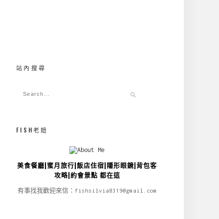
站內搜尋
FISH老妞
美食餐廳|蜜月旅行|飯店住宿|隱形眼鏡|背包客
攻略|約會景點 都在這
有事找我歡迎來信：fishsilvia8319@gmail.com