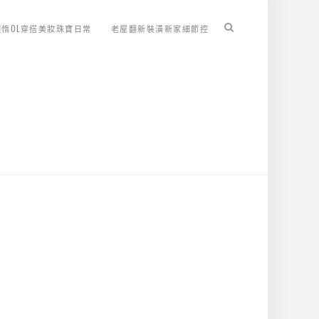
懶惰OL穿搭美妝珠寶日常
老屋翻新裝潢新家細節控