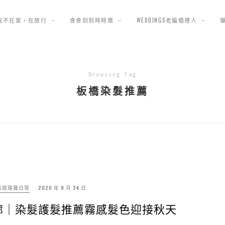
我不在家，在旅行
食食刻刻時時樂
WEDDINGS老編婚禮人
Browsing Tag
板橋染髮推薦
美妝珠寶日常
2020 年 9 月 24 日
E髮廊｜染髮護髮推薦霧感髮色迎接秋天