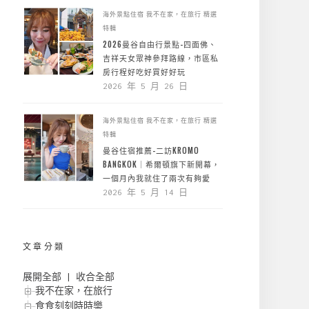
海外景點住宿
我不在家，在旅行
精選
特輯
2026曼谷自由行景點-四面佛、
吉祥天女眾神參拜路線，市區私
房行程好吃好買好好玩
2026 年 5 月 26 日
海外景點住宿
我不在家，在旅行
精選
特輯
曼谷住宿推薦-二訪KROMO
BANGKOK｜希爾頓旗下新開幕，
一個月內我就住了兩次有夠愛
2026 年 5 月 14 日
文章分類
展開全部
|
收合全部
我不在家，在旅行
食食刻刻時時樂