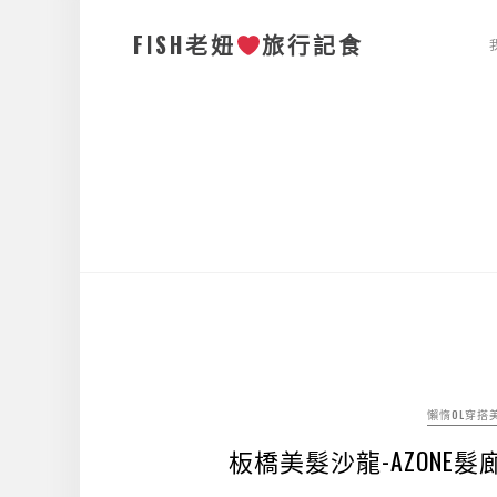
FISH老妞
旅行記食
懶惰OL穿搭
板橋美髮沙龍-AZON