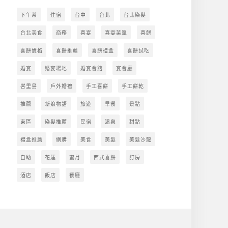
下午茶
住宿
台中
台北
台北染髮
台北美食
商務
喜宴
喜宴菜單
喜餅
喜餅價格
喜餅推薦
喜餅禮盒
喜餅試吃
婚宴
婚宴場地
婚宴會館
宴會廳
峇里島
戶外婚禮
手工喜餅
手工餅乾
推薦
新娘物語
旅遊
早餐
景點
東區
染髮推薦
民宿
溫泉
甜點
禮盒推薦
網購
美食
美髮
美髮沙龍
自助
花蓮
蜜月
西式喜餅
訂房
酒店
飯店
餐廳