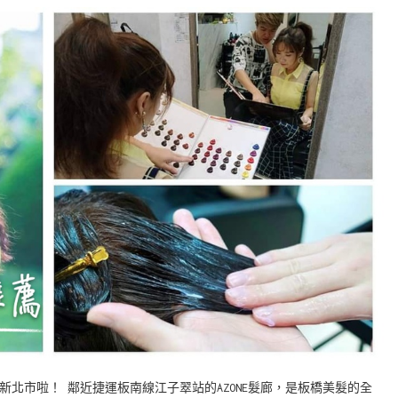
北市啦！ 鄰近捷運板南線江子翠站的AZONE髮廊，是板橋美髮的全