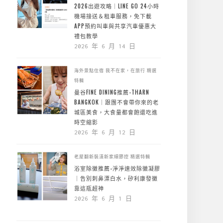
2026出遊攻略｜LINE GO 24小時
機場接送＆租車服務，免下載
APP預約叫車與共享汽車優惠大
禮包教學
2026 年 6 月 14 日
海外景點住宿
我不在家，在旅行
精選
特輯
曼谷FINE DINING推薦-THARN
BANGKOK｜跟團不會帶你來的老
城區美食，大食量都會飽還吃進
時空縮影
2026 年 6 月 12 日
老屋翻新裝潢新家細節控
精選特輯
浴室除黴推薦-淨淨速效除黴凝膠
｜告別刺鼻漂白水，矽利康發黴
靠這瓶超神
2026 年 6 月 1 日