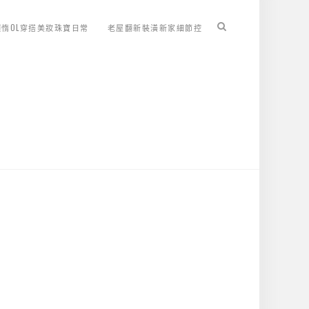
懶惰OL穿搭美妝珠寶日常
老屋翻新裝潢新家細節控