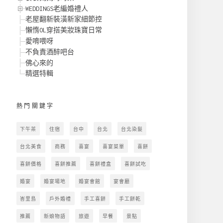
WEDDINGS老編婚禮人
老屋翻新裝潢新家細節控
懶惰OL穿搭美妝珠寶日常
愛唷喂呀
不負責酒醉吧台
佛心來的
精選特輯
熱門關鍵字
下午茶
住宿
台中
台北
台北染髮
台北美食
商務
喜宴
喜宴菜單
喜餅
喜餅價格
喜餅推薦
喜餅禮盒
喜餅試吃
婚宴
婚宴場地
婚宴會館
宴會廳
峇里島
戶外婚禮
手工喜餅
手工餅乾
推薦
新娘物語
旅遊
早餐
景點