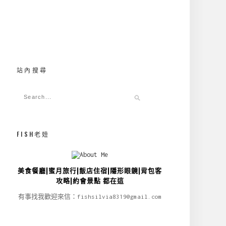
站內搜尋
FISH老妞
美食餐廳|蜜月旅行|飯店住宿|隱形眼鏡|背包客
攻略|約會景點 都在這
有事找我歡迎來信：fishsilvia8319@gmail.com