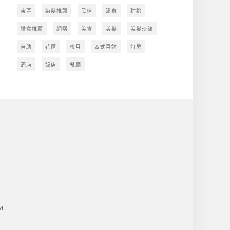
東區
染髮推薦
民宿
溫泉
甜點
禮盒推薦
網購
美食
美髮
美髮沙龍
自助
花蓮
蜜月
西式喜餅
訂房
酒店
飯店
餐廳
d.