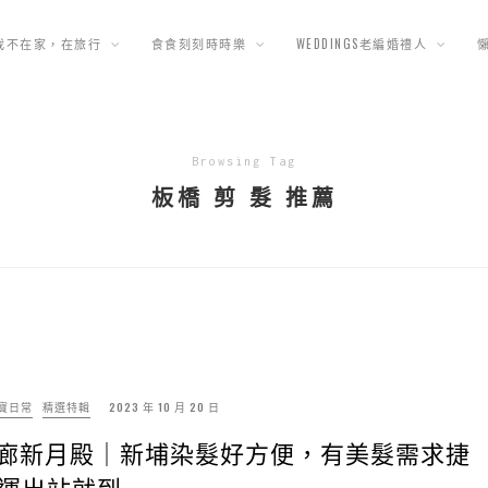
我不在家，在旅行
食食刻刻時時樂
WEDDINGS老編婚禮人
Browsing Tag
板橋 剪 髮 推薦
寶日常
精選特輯
2023 年 10 月 20 日
E髮廊新月殿｜新埔染髮好方便，有美髮需求捷
運出站就到