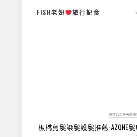
FISH老妞
旅行記食
懶惰OL穿搭美妝珠
板橋剪髮染髮護髮推薦-AZON