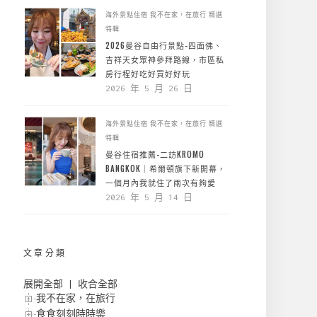
海外景點住宿
我不在家，在旅行
精選
特輯
2026曼谷自由行景點-四面佛、
吉祥天女眾神參拜路線，市區私
房行程好吃好買好好玩
2026 年 5 月 26 日
海外景點住宿
我不在家，在旅行
精選
特輯
曼谷住宿推薦-二訪KROMO
BANGKOK｜希爾頓旗下新開幕，
一個月內我就住了兩次有夠愛
2026 年 5 月 14 日
文章分類
展開全部
|
收合全部
我不在家，在旅行
食食刻刻時時樂