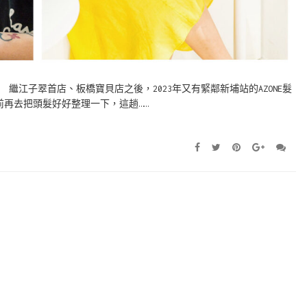
 繼江子翠首店、板橋寶貝店之後，2023年又有緊鄰新埔站的AZONE髮
前再去把頭髮好好整理一下，這趟……