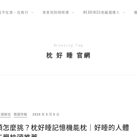
我不在家，在旅行
食食刻刻時時樂
WEDDINGS老編婚禮人
Browsing Tag
枕 好 睡 官網
家細節控
精選特輯
2024 年 5 月 5 日
頭怎麼挑？枕好睡記憶機能枕｜好睡的人體
工學枕頭推薦