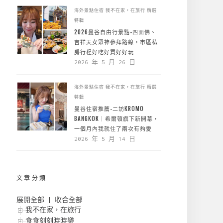
海外景點住宿
我不在家，在旅行
精選
特輯
2026曼谷自由行景點-四面佛、
吉祥天女眾神參拜路線，市區私
房行程好吃好買好好玩
2026 年 5 月 26 日
海外景點住宿
我不在家，在旅行
精選
特輯
曼谷住宿推薦-二訪KROMO
BANGKOK｜希爾頓旗下新開幕，
一個月內我就住了兩次有夠愛
2026 年 5 月 14 日
文章分類
展開全部
|
收合全部
我不在家，在旅行
食食刻刻時時樂