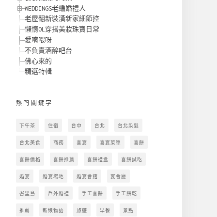
WEDDINGS老編婚禮人
老屋翻新裝潢新家細節控
懶惰OL穿搭美妝珠寶日常
愛唷喂呀
不負責酒醉吧台
佛心來的
精選特輯
熱門關鍵字
下午茶
住宿
台中
台北
台北染髮
台北美食
商務
喜宴
喜宴菜單
喜餅
喜餅價格
喜餅推薦
喜餅禮盒
喜餅試吃
婚宴
婚宴場地
婚宴會館
宴會廳
峇里島
戶外婚禮
手工喜餅
手工餅乾
推薦
新娘物語
旅遊
早餐
景點