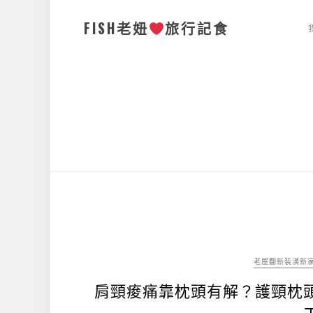
FISH老妞
旅行記食
老屋翻新裝潢新
肩頸痠痛靠枕頭有解？護頸枕