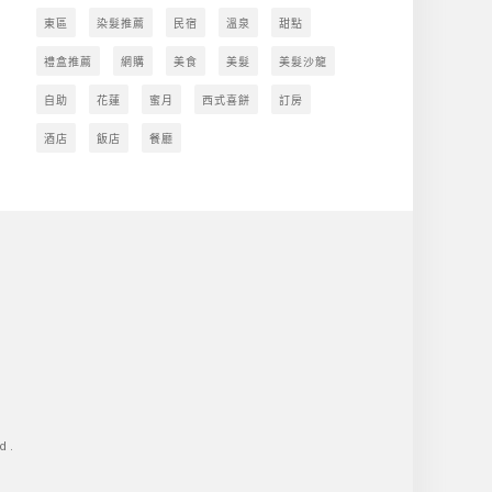
東區
染髮推薦
民宿
溫泉
甜點
禮盒推薦
網購
美食
美髮
美髮沙龍
自助
花蓮
蜜月
西式喜餅
訂房
酒店
飯店
餐廳
d.