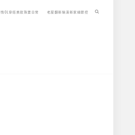
懶惰OL穿搭美妝珠寶日常
老屋翻新裝潢新家細節控