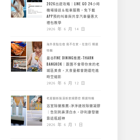
2026出遊攻略｜LINE GO 24小時
機場接送＆租車服務，免下載
APP預約叫車與共享汽車優惠大
禮包教學
2026 年 6 月 14 日
海外景點住宿
我不在家，在旅行
精選
特輯
曼谷FINE DINING推薦-THARN
BANGKOK｜跟團不會帶你來的老
城區美食，大食量都會飽還吃進
時空縮影
2026 年 6 月 12 日
老屋翻新裝潢新家細節控
精選特輯
浴室除黴推薦-淨淨速效除黴凝膠
｜告別刺鼻漂白水，矽利康發黴
靠這瓶超神
2026 年 6 月 1 日