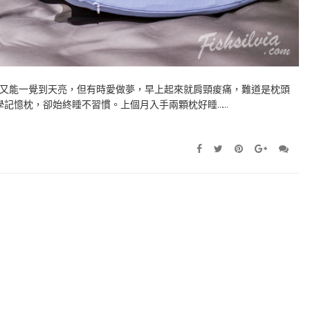
又能一覺到天亮，但有時愛做夢，早上起來就肩頸痠痛，難道是枕頭
學記憶枕，卻始終睡不習慣。上個月入手兩顆枕好睡……