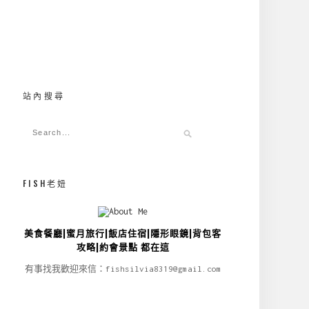
站內搜尋
FISH老妞
美食餐廳|蜜月旅行|飯店住宿|隱形眼鏡|背包客
攻略|約會景點 都在這
有事找我歡迎來信：fishsilvia8319@gmail.com