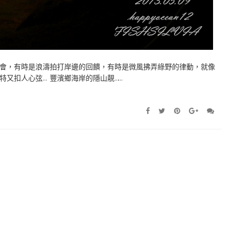
會，有時是浪濤拍打岸邊的回饋，有時是微風拂弄綠野的律動，就像
又扣人心弦… 豐濱鄉海岸的隱山靚……