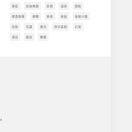
東區
染髮推薦
民宿
溫泉
甜點
禮盒推薦
網購
美食
美髮
美髮沙龍
自助
花蓮
蜜月
西式喜餅
訂房
酒店
飯店
餐廳
d.