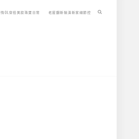
懶惰OL穿搭美妝珠寶日常
老屋翻新裝潢新家細節控