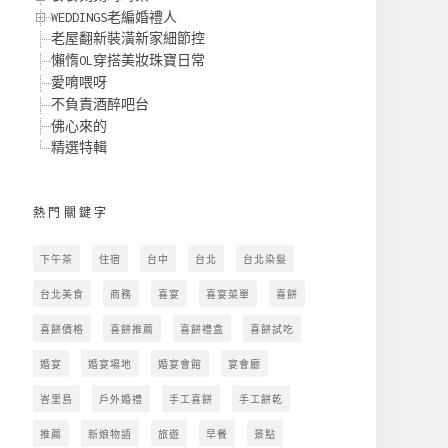
WEDDINGS老編婚禮人
老屋翻新裝潢新家細節控
懶惰OL穿搭美妝珠寶日常
愛唷喂呀
不負責酒醉吧台
佛心來的
精選特輯
熱門關鍵字
下午茶
住宿
台中
台北
台北染髮
台北美食
商務
喜宴
喜宴菜單
喜餅
喜餅價格
喜餅推薦
喜餅禮盒
喜餅試吃
婚宴
婚宴場地
婚宴會館
宴會廳
峇里島
戶外婚禮
手工喜餅
手工餅乾
推薦
新娘物語
旅遊
早餐
景點