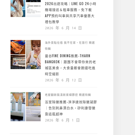
2026出遊攻略｜LINE GO 24小時
機場接送＆租車服務，免下載
APP預約叫車與共享汽車優惠大
禮包教學
2026 年 6 月 14 日
海外景點住宿
我不在家，在旅行
精選
特輯
曼谷FINE DINING推薦-THARN
BANGKOK｜跟團不會帶你來的老
城區美食，大食量都會飽還吃進
時空縮影
2026 年 6 月 12 日
老屋翻新裝潢新家細節控
精選特輯
浴室除黴推薦-淨淨速效除黴凝膠
｜告別刺鼻漂白水，矽利康發黴
靠這瓶超神
2026 年 6 月 1 日