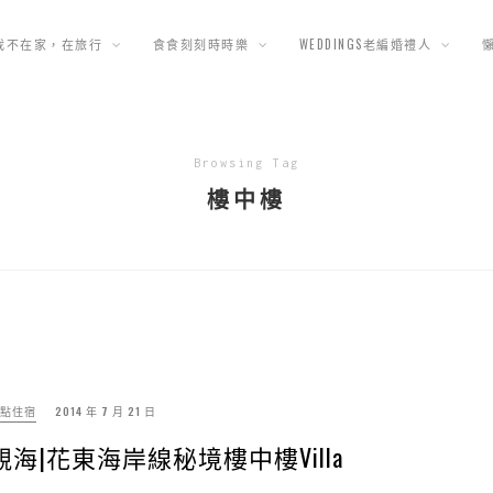
我不在家，在旅行
食食刻刻時時樂
WEDDINGS老編婚禮人
Browsing Tag
樓中樓
點住宿
2014 年 7 月 21 日
海|花東海岸線秘境樓中樓Villa