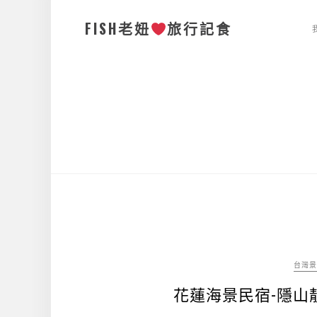
FISH老妞
旅行記食
台灣景
花蓮海景民宿-隱山靚