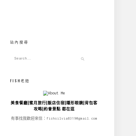
站內搜尋
FISH老妞
美食餐廳|蜜月旅行|飯店住宿|隱形眼鏡|背包客
攻略|約會景點 都在這
有事找我歡迎來信：fishsilvia8319@gmail.com