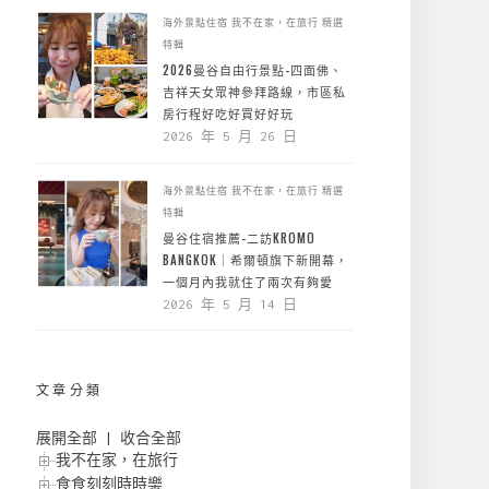
海外景點住宿
我不在家，在旅行
精選
特輯
2026曼谷自由行景點-四面佛、
吉祥天女眾神參拜路線，市區私
房行程好吃好買好好玩
2026 年 5 月 26 日
海外景點住宿
我不在家，在旅行
精選
特輯
曼谷住宿推薦-二訪KROMO
BANGKOK｜希爾頓旗下新開幕，
一個月內我就住了兩次有夠愛
2026 年 5 月 14 日
文章分類
展開全部
|
收合全部
我不在家，在旅行
食食刻刻時時樂