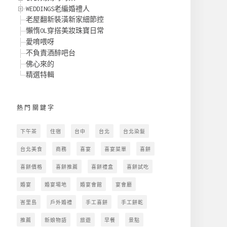
WEDDINGS老編婚禮人
老屋翻新裝潢新家細節控
懶惰OL穿搭美妝珠寶日常
愛唷喂呀
不負責酒醉吧台
佛心來的
精選特輯
熱門關鍵字
下午茶
住宿
台中
台北
台北染髮
台北美食
商務
喜宴
喜宴菜單
喜餅
喜餅價格
喜餅推薦
喜餅禮盒
喜餅試吃
婚宴
婚宴場地
婚宴會館
宴會廳
峇里島
戶外婚禮
手工喜餅
手工餅乾
推薦
新娘物語
旅遊
早餐
景點