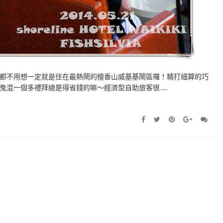
都不用想一定就是住在最熱鬧的檀香山威基基鬧區囉！精打細算的巧
鬼混一個多禮拜總是得省錢的嘛～經濟型自助旅客很……