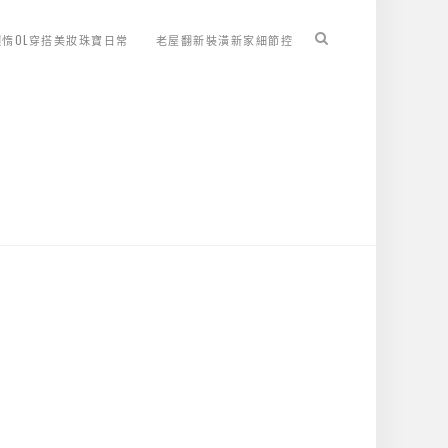
懶惰OL穿搭美妝珠寶日常
老屋翻新裝潢新家細節控