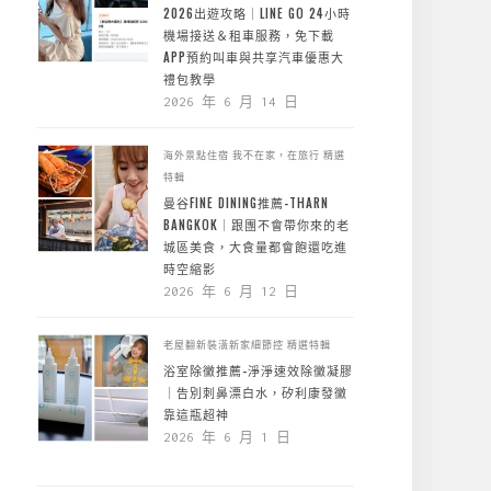
2026出遊攻略｜LINE GO 24小時
機場接送＆租車服務，免下載
APP預約叫車與共享汽車優惠大
禮包教學
2026 年 6 月 14 日
海外景點住宿
我不在家，在旅行
精選
特輯
曼谷FINE DINING推薦-THARN
BANGKOK｜跟團不會帶你來的老
城區美食，大食量都會飽還吃進
時空縮影
2026 年 6 月 12 日
老屋翻新裝潢新家細節控
精選特輯
浴室除黴推薦-淨淨速效除黴凝膠
｜告別刺鼻漂白水，矽利康發黴
靠這瓶超神
2026 年 6 月 1 日