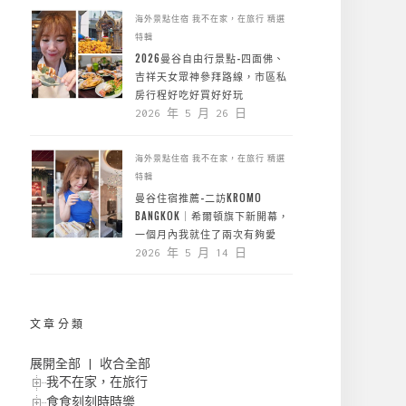
海外景點住宿
我不在家，在旅行
精選
特輯
2026曼谷自由行景點-四面佛、
吉祥天女眾神參拜路線，市區私
房行程好吃好買好好玩
2026 年 5 月 26 日
海外景點住宿
我不在家，在旅行
精選
特輯
曼谷住宿推薦-二訪KROMO
BANGKOK｜希爾頓旗下新開幕，
一個月內我就住了兩次有夠愛
2026 年 5 月 14 日
文章分類
展開全部
|
收合全部
我不在家，在旅行
食食刻刻時時樂