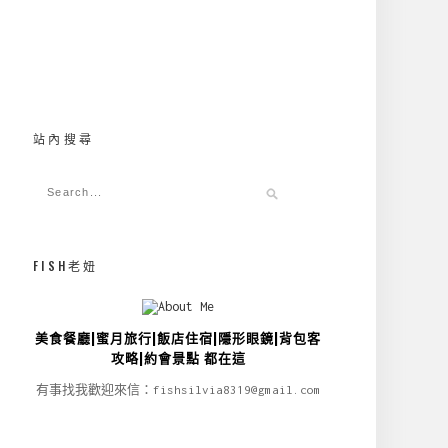
站內搜尋
FISH老妞
美食餐廳|蜜月旅行|飯店住宿|隱形眼鏡|背包客
攻略|約會景點 都在這
有事找我歡迎來信：fishsilvia8319@gmail.com