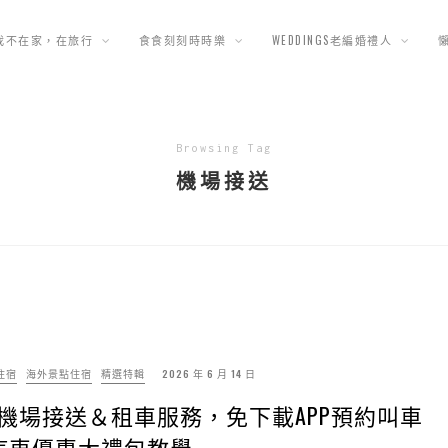
我不在家，在旅行
食食刻刻時時樂
WEDDINGS老編婚禮人
Browsing Tag
機場接送
住宿
海外景點住宿
精選特輯
2026 年 6 月 14 日
24小時機場接送＆租車服務，免下載APP預約叫車
汽車優惠大禮包教學