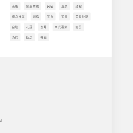
東區
染髮推薦
民宿
溫泉
甜點
禮盒推薦
網購
美食
美髮
美髮沙龍
自助
花蓮
蜜月
西式喜餅
訂房
酒店
飯店
餐廳
d.