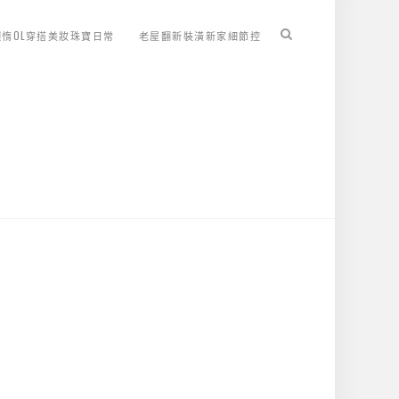
懶惰OL穿搭美妝珠寶日常
老屋翻新裝潢新家細節控