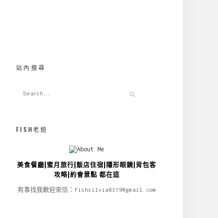
站內搜尋
FISH老妞
美食餐廳|蜜月旅行|飯店住宿|隱形眼鏡|背包客
攻略|約會景點 都在這
有事找我歡迎來信：fishsilvia8319@gmail.com