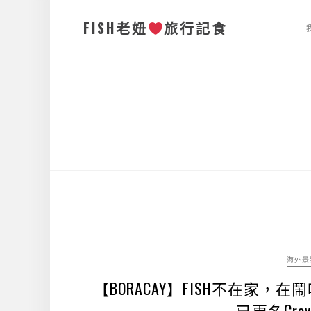
FISH老妞
旅行記食
海外景
【BORACAY】FISH不在家，在鬧哄
已更名Crown 