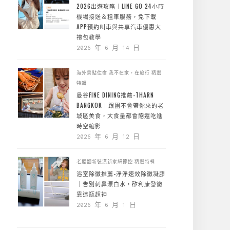
2026出遊攻略｜LINE GO 24小時
機場接送＆租車服務，免下載
APP預約叫車與共享汽車優惠大
禮包教學
2026 年 6 月 14 日
海外景點住宿
我不在家，在旅行
精選
特輯
曼谷FINE DINING推薦-THARN
BANGKOK｜跟團不會帶你來的老
城區美食，大食量都會飽還吃進
時空縮影
2026 年 6 月 12 日
老屋翻新裝潢新家細節控
精選特輯
浴室除黴推薦-淨淨速效除黴凝膠
｜告別刺鼻漂白水，矽利康發黴
靠這瓶超神
2026 年 6 月 1 日