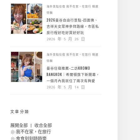
海外景點住宿
我不在家，在旅行
精選
特輯
2026曼谷自由行景點-四面佛、
吉祥天女眾神參拜路線，市區私
房行程好吃好買好好玩
2026 年 5 月 26 日
海外景點住宿
我不在家，在旅行
精選
特輯
曼谷住宿推薦-二訪KROMO
BANGKOK｜希爾頓旗下新開幕，
一個月內我就住了兩次有夠愛
2026 年 5 月 14 日
文章分類
展開全部
|
收合全部
我不在家，在旅行
食食刻刻時時樂