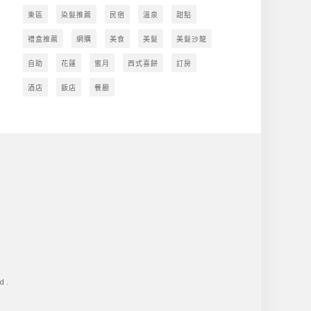
東區
染髮推薦
民宿
溫泉
甜點
禮盒推薦
網購
美食
美髮
美髮沙龍
自助
花蓮
蜜月
西式喜餅
訂房
酒店
飯店
餐廳
d.