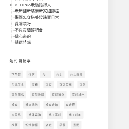
WEDDINGS老編婚禮人
老屋翻新裝潢新家細節控
懶惰OL穿搭美妝珠寶日常
愛唷喂呀
不負責酒醉吧台
佛心來的
精選特輯
熱門關鍵字
下午茶
住宿
台中
台北
台北染髮
台北美食
商務
喜宴
喜宴菜單
喜餅
喜餅價格
喜餅推薦
喜餅禮盒
喜餅試吃
婚宴
婚宴場地
婚宴會館
宴會廳
峇里島
戶外婚禮
手工喜餅
手工餅乾
推薦
新娘物語
旅遊
早餐
景點