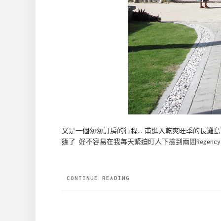
又是一個匆匆訂房的行程… 甫進入乾爽旺季的長灘島已經
篷了 好不容易在我每天緊迫盯人下撿到兩間Regency B
CONTINUE READING