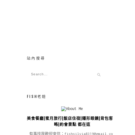
站內搜尋
FISH老妞
美食餐廳|蜜月旅行|飯店住宿|隱形眼鏡|背包客攻
略|約會景點 都在這
有事找我歡迎來信：fishsilvia8319@gmail.com