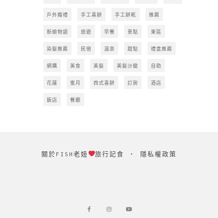
戶外婚禮
手工喜餅
手工餅乾
推薦
新娘物語
旅遊
早餐
景點
東區
染髮推薦
民宿
溫泉
甜點
禮盒推薦
網購
美食
美髮
美髮沙龍
自助
花蓮
蜜月
西式喜餅
訂房
酒店
飯店
餐廳
關於FISH老妞
旅行記食
‧
隱私權政策