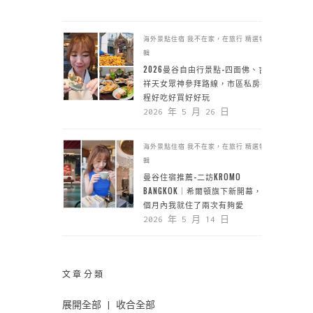
海外景點住宿
我不在家，在旅行
精選特
輯
2026曼谷自由行景點-四面佛、吉
祥天女眾神參拜路線，市區私房行
程好吃好買好好玩
2026 年 5 月 26 日
海外景點住宿
我不在家，在旅行
精選特
輯
曼谷住宿推薦-二訪KROMO
BANGKOK｜希爾頓旗下新開幕，一
個月內我就住了兩次有夠愛
2026 年 5 月 14 日
文章分類
展開全部
|
收合全部