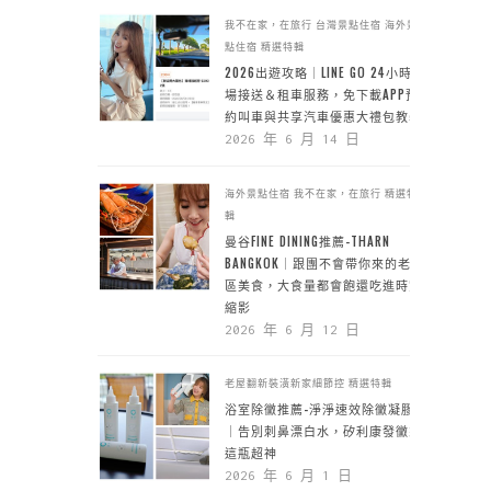
我不在家，在旅行
台灣景點住宿
海外景
點住宿
精選特輯
2026出遊攻略｜LINE GO 24小時機
場接送＆租車服務，免下載APP預
約叫車與共享汽車優惠大禮包教學
2026 年 6 月 14 日
海外景點住宿
我不在家，在旅行
精選特
輯
曼谷FINE DINING推薦-THARN
BANGKOK｜跟團不會帶你來的老城
區美食，大食量都會飽還吃進時空
縮影
2026 年 6 月 12 日
老屋翻新裝潢新家細節控
精選特輯
浴室除黴推薦-淨淨速效除黴凝膠
｜告別刺鼻漂白水，矽利康發黴靠
這瓶超神
2026 年 6 月 1 日