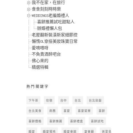
我不在家，在旅行
食食刻刻時時樂
WEDDINGS老編婚禮人
喜餅推薦試吃甜點人
辦婚禮懶人包
老屋翻新裝潢新家細節控
懶惰OL穿搭美妝珠寶日常
愛唷喂呀
不負責酒醉吧台
佛心來的
精選特輯
熱門關鍵字
下午茶
住宿
台中
台北
台北染髮
台北美食
商務
喜宴
喜宴菜單
喜餅
喜餅價格
喜餅推薦
喜餅禮盒
喜餅試吃
婚宴
婚宴場地
婚宴會館
宴會廳
峇里島