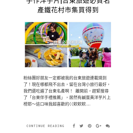
產鐵花村市集買得到
粉絲團好朋友一定都被我的台東旅遊連載燒到
了！現在哪都飛不出去，留在台灣小旅行最好，
我們還吃遍了台東名產啊！ 離開前，趕緊搜尋
了「台東伴手禮推薦」，居然有鹹蛋黃洋芋片上
榜耶～這口味我超喜歡的((欸欸欸……
CONTINUE READING