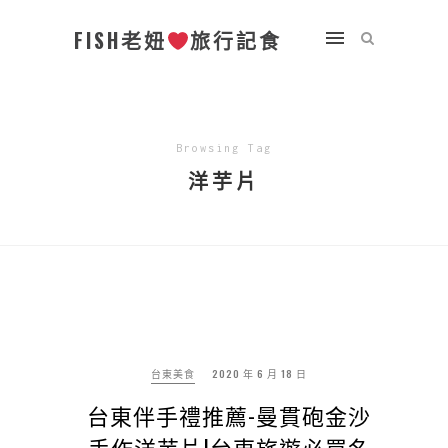
FISH老妞
旅行記食
Browsing Tag
洋芋片
台東美食
2020 年 6 月 18 日
台東伴手禮推薦-曼貫砲金沙
手作洋芋片|台東旅遊必買名