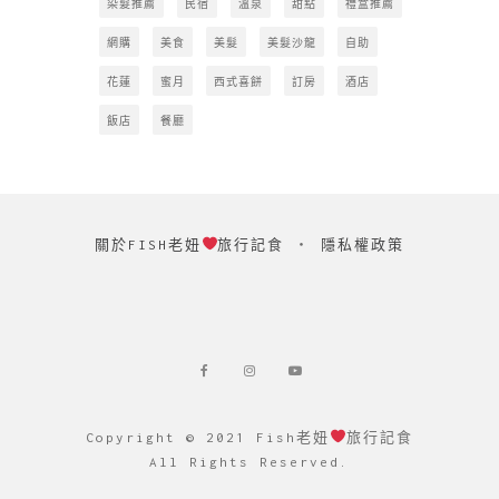
染髮推薦
民宿
溫泉
甜點
禮盒推薦
網購
美食
美髮
美髮沙龍
自助
花蓮
蜜月
西式喜餅
訂房
酒店
飯店
餐廳
關於FISH老妞
旅行記食
‧
隱私權政策
Copyright © 2021 Fish老妞
旅行記食
All Rights Reserved.