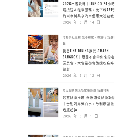
2026出遊攻略｜LINE GO 24小時機
場接送＆租車服務，免下載APP預
約叫車與共享汽車優惠大禮包教學
2026 年 6 月 14 日
海外景點住宿
我不在家，在旅行
精選特
輯
曼谷FINE DINING推薦-THARN
BANGKOK｜跟團不會帶你來的老城
區美食，大食量都會飽還吃進時空
縮影
2026 年 6 月 12 日
老屋翻新裝潢新家細節控
精選特輯
浴室除黴推薦-淨淨速效除黴凝膠
｜告別刺鼻漂白水，矽利康發黴靠
這瓶超神
2026 年 6 月 1 日