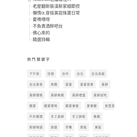
老屋翻新裝潢新家細節控
懶惰OL穿搭美妝珠寶日常
愛唷喂呀
不負責酒醉吧台
佛心來的
精選特輯
熱門關鍵字
下午茶
住宿
台中
台北
台北染髮
台北美食
商務
喜宴
喜宴菜單
喜餅
喜餅價格
喜餅推薦
喜餅禮盒
喜餅試吃
婚宴
婚宴場地
婚宴會館
宴會廳
峇里島
戶外婚禮
手工喜餅
手工餅乾
推薦
新娘物語
旅遊
早餐
景點
東區