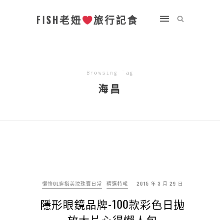
FISH老妞
旅行記食
Browsing Tag
海昌
懶惰OL穿搭美妝珠寶日常
精選特輯
2015 年 3 月 29 日
隱形眼鏡品牌-100款彩色日拋
放大片心得懶人包