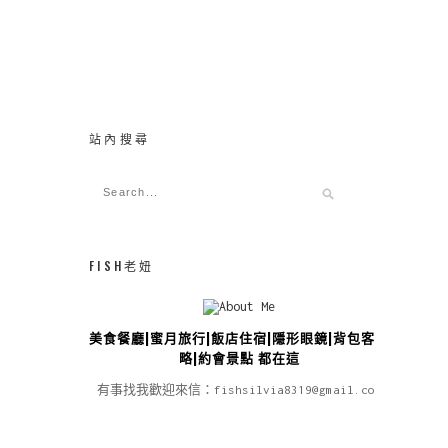
站內搜尋
FISH老妞
美食餐廳|蜜月旅行|飯店住宿|隱形眼鏡|背包客攻
略|約會景點 都在這
有事找我歡迎來信：fishsilvia8319@gmail.com