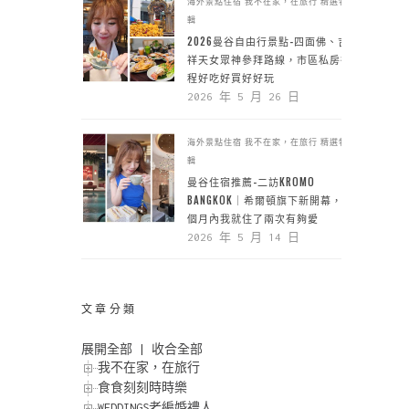
海外景點住宿
我不在家，在旅行
精選特
輯
2026曼谷自由行景點-四面佛、吉
祥天女眾神參拜路線，市區私房行
程好吃好買好好玩
2026 年 5 月 26 日
海外景點住宿
我不在家，在旅行
精選特
輯
曼谷住宿推薦-二訪KROMO
BANGKOK｜希爾頓旗下新開幕，一
個月內我就住了兩次有夠愛
2026 年 5 月 14 日
文章分類
展開全部
|
收合全部
我不在家，在旅行
食食刻刻時時樂
WEDDINGS老編婚禮人