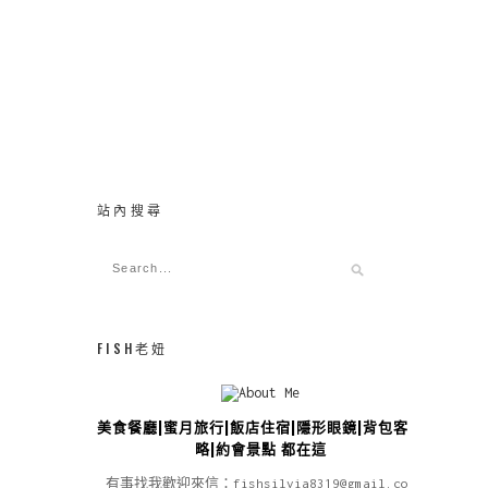
站內搜尋
FISH老妞
美食餐廳|蜜月旅行|飯店住宿|隱形眼鏡|背包客攻
略|約會景點 都在這
有事找我歡迎來信：fishsilvia8319@gmail.com