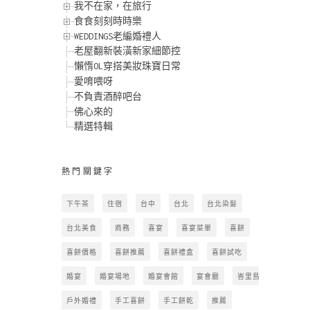
我不在家，在旅行
食食刻刻時時樂
WEDDINGS老編婚禮人
老屋翻新裝潢新家細節控
懶惰OL穿搭美妝珠寶日常
愛唷喂呀
不負責酒醉吧台
佛心來的
精選特輯
熱門關鍵字
下午茶
住宿
台中
台北
台北染髮
台北美食
商務
喜宴
喜宴菜單
喜餅
喜餅價格
喜餅推薦
喜餅禮盒
喜餅試吃
婚宴
婚宴場地
婚宴會館
宴會廳
峇里島
戶外婚禮
手工喜餅
手工餅乾
推薦