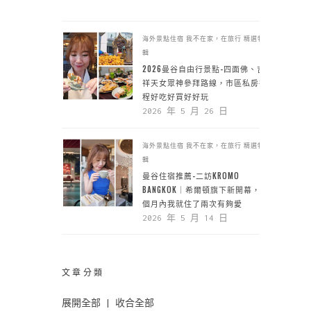
海外景點住宿
我不在家，在旅行
精選特
輯
2026曼谷自由行景點-四面佛、吉
祥天女眾神參拜路線，市區私房行
程好吃好買好好玩
2026 年 5 月 26 日
海外景點住宿
我不在家，在旅行
精選特
輯
曼谷住宿推薦-二訪KROMO
BANGKOK｜希爾頓旗下新開幕，一
個月內我就住了兩次有夠愛
2026 年 5 月 14 日
文章分類
展開全部
|
收合全部