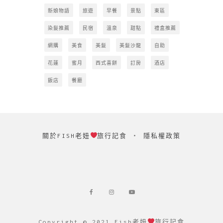
新娘物語
旅遊
早餐
景點
東區
染髮推薦
民宿
溫泉
甜點
禮盒推薦
網購
美食
美髮
美髮沙龍
自助
花蓮
蜜月
西式喜餅
訂房
酒店
飯店
餐廳
關於FISH老妞
旅行記食
‧
隱私權政策
Copyright © 2021 Fish老妞
旅行記食