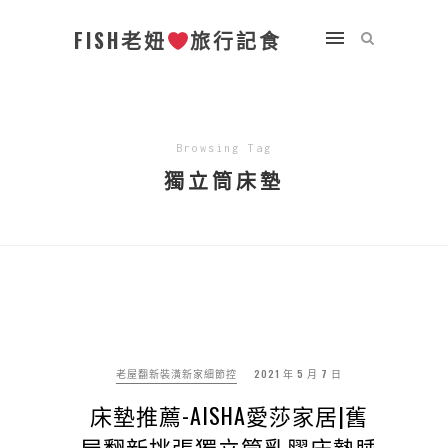
FISH老妞
旅行記食
Browsing Tag
獨立筒床墊
老屋翻新裝潢新家細節控
2021 年 5 月 7 日
床墊推薦-AISHA愛莎家居|舊
屋翻新挑張獨立筒乳膠床墊睡