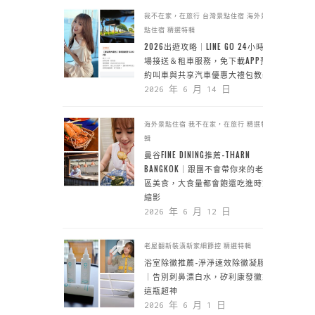
我不在家，在旅行
台灣景點住宿
海外景
點住宿
精選特輯
2026出遊攻略｜LINE GO 24小時機
場接送＆租車服務，免下載APP預
約叫車與共享汽車優惠大禮包教學
2026 年 6 月 14 日
海外景點住宿
我不在家，在旅行
精選特
輯
曼谷FINE DINING推薦-THARN
BANGKOK｜跟團不會帶你來的老城
區美食，大食量都會飽還吃進時空
縮影
2026 年 6 月 12 日
老屋翻新裝潢新家細節控
精選特輯
浴室除黴推薦-淨淨速效除黴凝膠
｜告別刺鼻漂白水，矽利康發黴靠
這瓶超神
2026 年 6 月 1 日