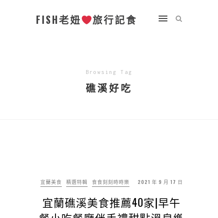
FISH老妞
旅行記食
Browsing Tag
礁溪好吃
宜蘭美食
精選特輯
食食刻刻時時樂
2021 年 9 月 17 日
宜蘭礁溪美食推薦40家|早午
餐小吃餐廳伴手禮甜點溫泉鄉