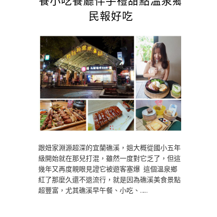
民報好吃
跟妞家淵源超深的宜蘭礁溪，姐大概從國小五年
級開始就在那兒打混，雖然一度對它乏了，但這
幾年又再度親眼見證它被遊客塞爆 這個溫泉鄉
紅了那麼久還不退流行，就是因為礁溪美食景點
超豐富，尤其礁溪早午餐、小吃、……