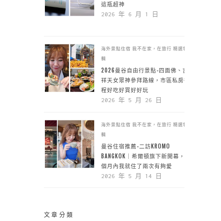
這瓶超神
2026 年 6 月 1 日
海外景點住宿
我不在家，在旅行
精選特
輯
2026曼谷自由行景點-四面佛、吉
祥天女眾神參拜路線，市區私房行
程好吃好買好好玩
2026 年 5 月 26 日
海外景點住宿
我不在家，在旅行
精選特
輯
曼谷住宿推薦-二訪KROMO
BANGKOK｜希爾頓旗下新開幕，一
個月內我就住了兩次有夠愛
2026 年 5 月 14 日
文章分類