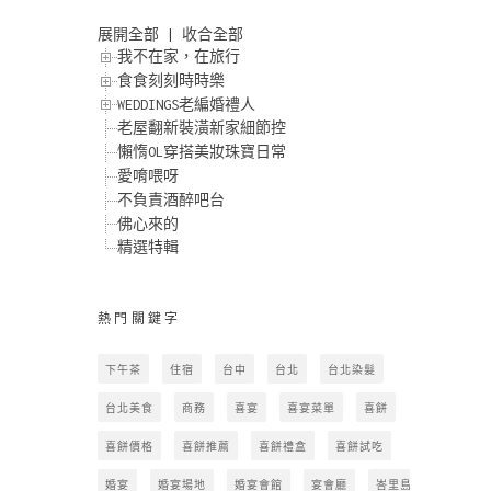
展開全部
|
收合全部
我不在家，在旅行
食食刻刻時時樂
WEDDINGS老編婚禮人
老屋翻新裝潢新家細節控
懶惰OL穿搭美妝珠寶日常
愛唷喂呀
不負責酒醉吧台
佛心來的
精選特輯
熱門關鍵字
下午茶
住宿
台中
台北
台北染髮
台北美食
商務
喜宴
喜宴菜單
喜餅
喜餅價格
喜餅推薦
喜餅禮盒
喜餅試吃
婚宴
婚宴場地
婚宴會館
宴會廳
峇里島