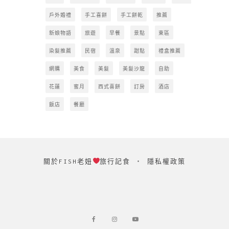
戶外婚禮
手工喜餅
手工餅乾
推薦
新娘物語
旅遊
早餐
景點
東區
染髮推薦
民宿
溫泉
甜點
禮盒推薦
網購
美食
美髮
美髮沙龍
自助
花蓮
蜜月
西式喜餅
訂房
酒店
飯店
餐廳
關於FISH老妞
旅行記食
‧
隱私權政策