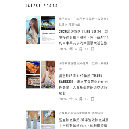
LATEST POSTS
我不在家，在旅行
台灣景點住宿
海外景
點住宿
精選特輯
2026出遊攻略｜LINE GO 24小時機
場接送＆租車服務，免下載APP預
約叫車與共享汽車優惠大禮包教學
2026 年 6 月 14 日
海外景點住宿
我不在家，在旅行
精選特
輯
曼谷FINE DINING推薦-THARN
BANGKOK｜跟團不會帶你來的老城
區美食，大食量都會飽還吃進時空
縮影
2026 年 6 月 12 日
老屋翻新裝潢新家細節控
精選特輯
浴室除黴推薦-淨淨速效除黴凝膠
｜告別刺鼻漂白水，矽利康發黴靠