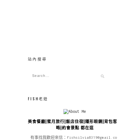
站內搜尋
FISH老妞
美食餐廳|蜜月旅行|飯店住宿|隱形眼鏡|背包客攻
略|約會景點 都在這
有事找我歡迎來信：fishsilvia8319@gmail.com