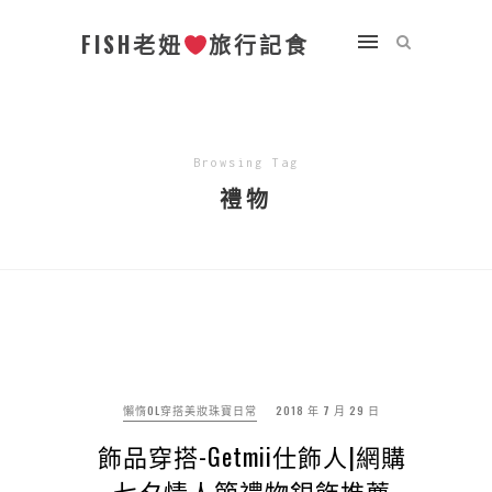
FISH老妞
旅行記食
Browsing Tag
禮物
懶惰OL穿搭美妝珠寶日常
2018 年 7 月 29 日
飾品穿搭-Getmii仕飾人|網購
七夕情人節禮物銀飾推薦