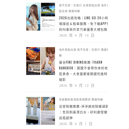
我不在家，在旅行
台灣景點住宿
海外景
點住宿
精選特輯
2026出遊攻略｜LINE GO 24小時機
場接送＆租車服務，免下載APP預
約叫車與共享汽車優惠大禮包教學
2026 年 6 月 14 日
海外景點住宿
我不在家，在旅行
精選特
輯
曼谷FINE DINING推薦-THARN
BANGKOK｜跟團不會帶你來的老城
區美食，大食量都會飽還吃進時空
縮影
2026 年 6 月 12 日
老屋翻新裝潢新家細節控
精選特輯
浴室除黴推薦-淨淨速效除黴凝膠
｜告別刺鼻漂白水，矽利康發黴靠
這瓶超神
2026 年 6 月 1 日