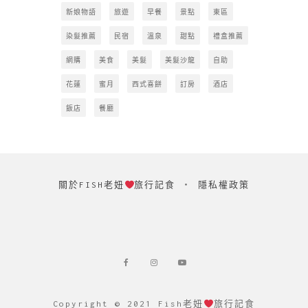
新娘物語
旅遊
早餐
景點
東區
染髮推薦
民宿
溫泉
甜點
禮盒推薦
網購
美食
美髮
美髮沙龍
自助
花蓮
蜜月
西式喜餅
訂房
酒店
飯店
餐廳
關於FISH老妞
旅行記食
‧
隱私權政策
Copyright © 2021 Fish老妞
旅行記食