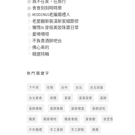
我不在家，在旅行
食食刻刻時時樂
WEDDINGS老編婚禮人
老屋翻新裝潢新家細節控
懶惰OL穿搭美妝珠寶日常
愛唷喂呀
不負責酒醉吧台
佛心來的
精選特輯
熱門關鍵字
下午茶
住宿
台中
台北
台北染髮
台北美食
商務
喜宴
喜宴菜單
喜餅
喜餅價格
喜餅推薦
喜餅禮盒
喜餅試吃
婚宴
婚宴場地
婚宴會館
宴會廳
峇里島
戶外婚禮
手工喜餅
手工餅乾
推薦