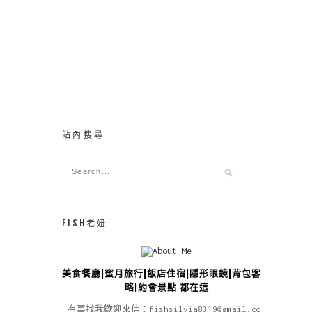
站內搜尋
FISH老妞
美食餐廳|蜜月旅行|飯店住宿|隱形眼鏡|背包客攻
略|約會景點 都在這
有事找我歡迎來信：fishsilvia8319@gmail.com