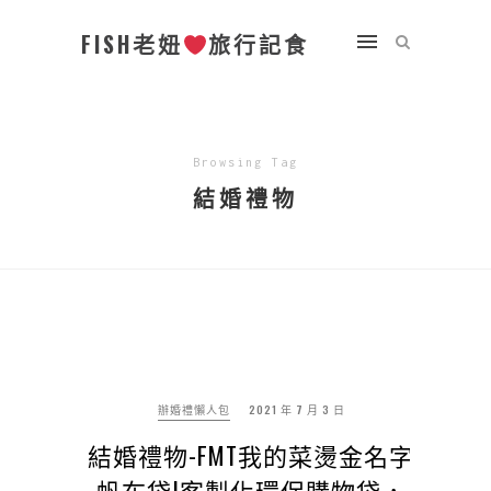
FISH老妞
旅行記食
Browsing Tag
結婚禮物
辦婚禮懶人包
2021 年 7 月 3 日
結婚禮物-FMT我的菜燙金名字
帆布袋|客製化環保購物袋，