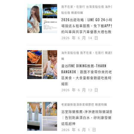
我不在家，在旅行
台灣景點住宿
海外景
點住宿
精選特輯
2026出遊攻略｜LINE GO 24小時機
場接送＆租車服務，免下載APP預
約叫車與共享汽車優惠大禮包教學
2026 年 6 月 14 日
海外景點住宿
我不在家，在旅行
精選特
輯
曼谷FINE DINING推薦-THARN
BANGKOK｜跟團不會帶你來的老城
區美食，大食量都會飽還吃進時空
縮影
2026 年 6 月 12 日
老屋翻新裝潢新家細節控
精選特輯
浴室除黴推薦-淨淨速效除黴凝膠
｜告別刺鼻漂白水，矽利康發黴靠
這瓶超神
2026 年 6 月 1 日