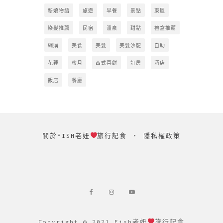
新娘物語
旅遊
早餐
景點
東區
染髮推薦
民宿
溫泉
甜點
禮盒推薦
網購
美食
美髮
美髮沙龍
自助
花蓮
蜜月
西式喜餅
訂房
酒店
飯店
餐廳
關於FISH老妞
旅行記食
‧
隱私權政策
Copyright © 2021 Fish老妞
旅行記食