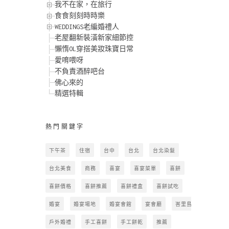
我不在家，在旅行
食食刻刻時時樂
WEDDINGS老編婚禮人
老屋翻新裝潢新家細節控
懶惰OL穿搭美妝珠寶日常
愛唷喂呀
不負責酒醉吧台
佛心來的
精選特輯
熱門關鍵字
下午茶
住宿
台中
台北
台北染髮
台北美食
商務
喜宴
喜宴菜單
喜餅
喜餅價格
喜餅推薦
喜餅禮盒
喜餅試吃
婚宴
婚宴場地
婚宴會館
宴會廳
峇里島
戶外婚禮
手工喜餅
手工餅乾
推薦