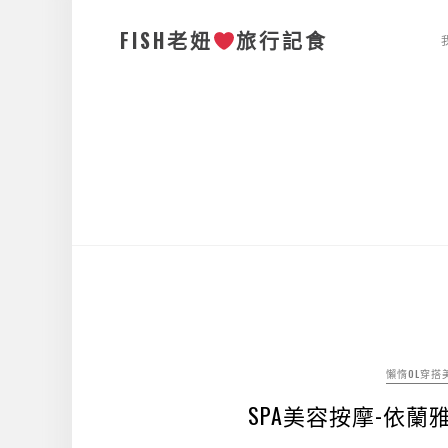
FISH老妞
旅行記食
懶惰OL穿搭
SPA美容按摩-依