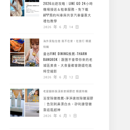
2026出遊攻略｜LINE GO 24小時
機場接送＆租車服務，免下載
APP預約叫車與共享汽車優惠大
禮包教學
2026 年 6 月 14 日
海外景點住宿
我不在家，在旅行
精選
特輯
曼谷FINE DINING推薦-THARN
BANGKOK｜跟團不會帶你來的老
城區美食，大食量都會飽還吃進
時空縮影
2026 年 6 月 12 日
老屋翻新裝潢新家細節控
精選特輯
浴室除黴推薦-淨淨速效除黴凝膠
｜告別刺鼻漂白水，矽利康發黴
靠這瓶超神
2026 年 6 月 1 日