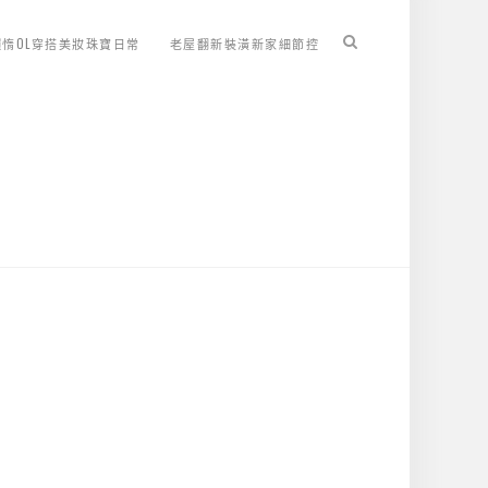
懶惰OL穿搭美妝珠寶日常
老屋翻新裝潢新家細節控