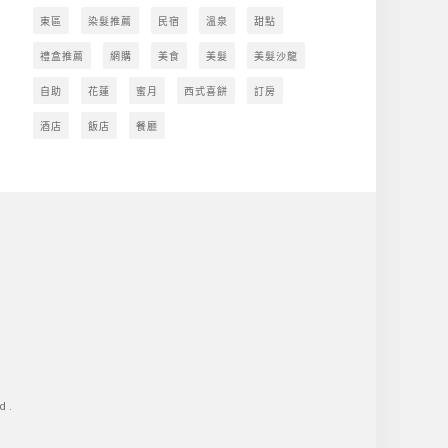
東區
染髮推薦
民宿
溫泉
甜點
禮盒推薦
網購
美食
美髮
美髮沙龍
自助
花蓮
蜜月
西式喜餅
訂房
酒店
飯店
餐廳
d.