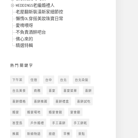
WEDDINGS老編婚禮人
老屋翻新裝潢新家細節控
懶惰OL穿搭美妝珠寶日常
愛唷喂呀
不負責酒醉吧台
佛心來的
精選特輯
熱門關鍵字
下午茶
住宿
台中
台北
台北染髮
台北美食
商務
喜宴
喜宴菜單
喜餅
喜餅價格
喜餅推薦
喜餅禮盒
喜餅試吃
婚宴
婚宴場地
婚宴會館
宴會廳
峇里島
戶外婚禮
手工喜餅
手工餅乾
推薦
新娘物語
旅遊
早餐
景點