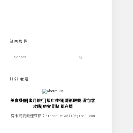
站內搜尋
FISH老妞
美食餐廳|蜜月旅行|飯店住宿|隱形眼鏡|背包客
攻略|約會景點 都在這
有事找我歡迎來信：fishsilvia8319@gmail.com