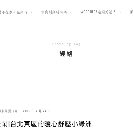
我不在家，在旅行
食食刻刻時時樂
WEDDINGS老編婚禮人
Browsing Tag
經絡
美妝珠寶日常
2016 年 7 月 24 日
蘭雅閑|台北東區的暖心舒壓小綠洲