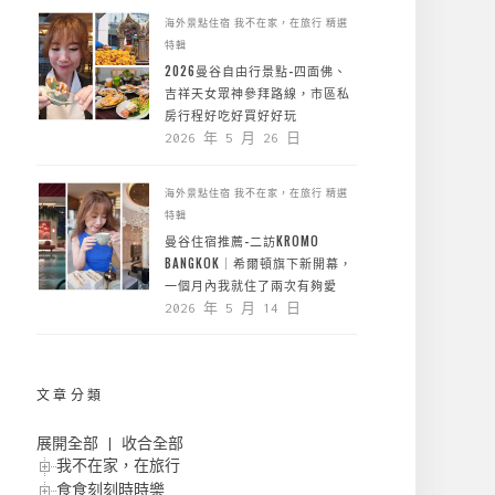
海外景點住宿
我不在家，在旅行
精選
特輯
2026曼谷自由行景點-四面佛、
吉祥天女眾神參拜路線，市區私
房行程好吃好買好好玩
2026 年 5 月 26 日
海外景點住宿
我不在家，在旅行
精選
特輯
曼谷住宿推薦-二訪KROMO
BANGKOK｜希爾頓旗下新開幕，
一個月內我就住了兩次有夠愛
2026 年 5 月 14 日
文章分類
展開全部
|
收合全部
我不在家，在旅行
食食刻刻時時樂