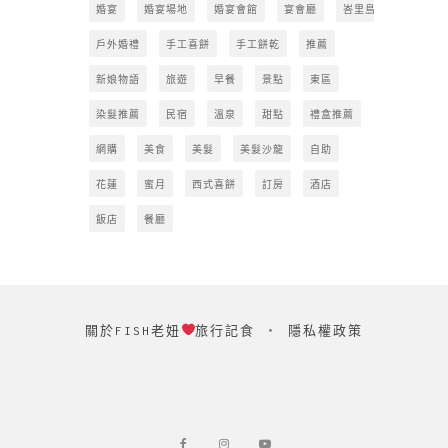
婚宴
婚宴場地
婚宴會館
宴會廳
峇里島
戶外婚禮
手工喜餅
手工餅乾
推薦
新娘物語
旅遊
早餐
景點
東區
染髮推薦
民宿
溫泉
甜點
禮盒推薦
網購
美食
美髮
美髮沙龍
自助
花蓮
蜜月
西式喜餅
訂房
酒店
飯店
餐廳
關於FISH老妞
旅行記食
‧
隱私權政策