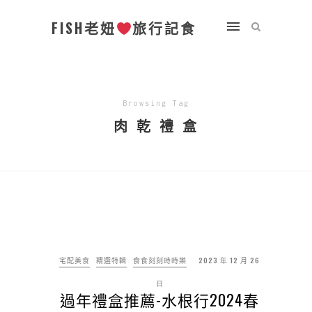
FISH老妞
旅行記食
Browsing Tag
肉 乾 禮 盒
宅配美食
精選特輯
食食刻刻時時樂
2023 年 12 月 26
日
過年禮盒推薦-水根行2024春