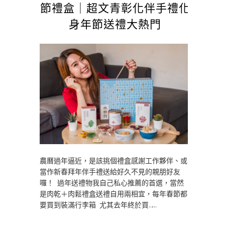
節禮盒｜超文青彰化伴手禮化
身年節送禮大熱門
農曆過年逼近，是該挑個禮盒感謝工作夥伴、或
當作新春拜年伴手禮送給好久不見的親朋好友
囉！ 過年送禮物我自己私心推薦的首選，當然
是肉乾＋肉鬆禮盒送禮自用兩相宜，每年春節都
要買到裝滿行李箱 尤其去年終於買……