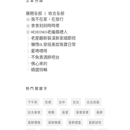
文章分類
展開全部
|
收合全部
我不在家，在旅行
食食刻刻時時樂
WEDDINGS老編婚禮人
老屋翻新裝潢新家細節控
懶惰OL穿搭美妝珠寶日常
愛唷喂呀
不負責酒醉吧台
佛心來的
精選特輯
熱門關鍵字
下午茶
住宿
台中
台北
台北染髮
台北美食
商務
喜宴
喜宴菜單
喜餅
喜餅價格
喜餅推薦
喜餅禮盒
喜餅試吃