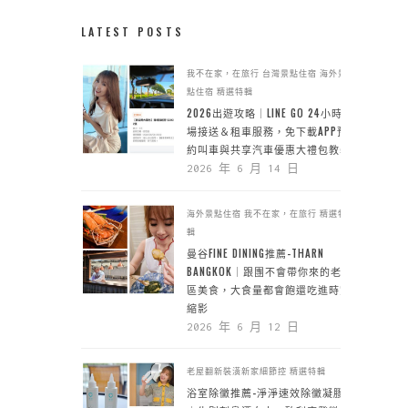
LATEST POSTS
我不在家，在旅行
台灣景點住宿
海外景
點住宿
精選特輯
2026出遊攻略｜LINE GO 24小時機
場接送＆租車服務，免下載APP預
約叫車與共享汽車優惠大禮包教學
2026 年 6 月 14 日
海外景點住宿
我不在家，在旅行
精選特
輯
曼谷FINE DINING推薦-THARN
BANGKOK｜跟團不會帶你來的老城
區美食，大食量都會飽還吃進時空
縮影
2026 年 6 月 12 日
老屋翻新裝潢新家細節控
精選特輯
浴室除黴推薦-淨淨速效除黴凝膠