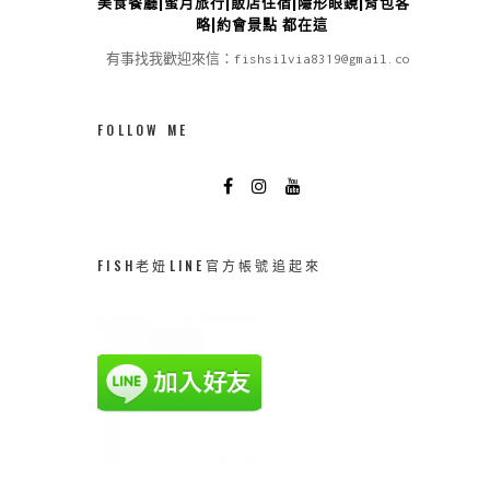
美食餐廳|蜜月旅行|飯店住宿|隱形眼鏡|背包客攻
略|約會景點 都在這
有事找我歡迎來信：fishsilvia8319@gmail.com
FOLLOW ME
FISH老妞LINE官方帳號追起來