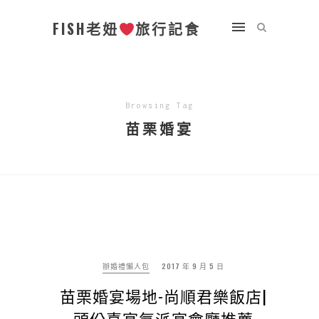
FISH老妞
旅行記食
Browsing Tag
苗栗婚宴
辦婚禮懶人包
2017 年 9 月 5 日
苗栗婚宴場地-尚順君樂飯店|
頭份喜宴氣派宴會廳推薦