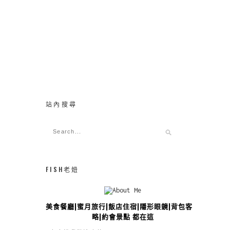
站內搜尋
FISH老妞
美食餐廳|蜜月旅行|飯店住宿|隱形眼鏡|背包客攻
略|約會景點 都在這