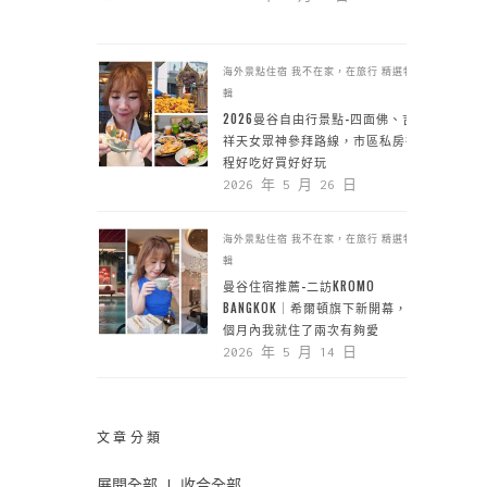
海外景點住宿
我不在家，在旅行
精選特
輯
2026曼谷自由行景點-四面佛、吉
祥天女眾神參拜路線，市區私房行
程好吃好買好好玩
2026 年 5 月 26 日
海外景點住宿
我不在家，在旅行
精選特
輯
曼谷住宿推薦-二訪KROMO
BANGKOK｜希爾頓旗下新開幕，一
個月內我就住了兩次有夠愛
2026 年 5 月 14 日
文章分類
展開全部
|
收合全部