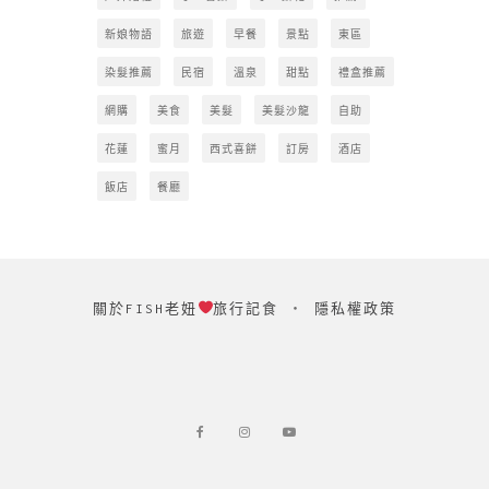
新娘物語
旅遊
早餐
景點
東區
染髮推薦
民宿
溫泉
甜點
禮盒推薦
網購
美食
美髮
美髮沙龍
自助
花蓮
蜜月
西式喜餅
訂房
酒店
飯店
餐廳
關於FISH老妞
旅行記食
‧
隱私權政策