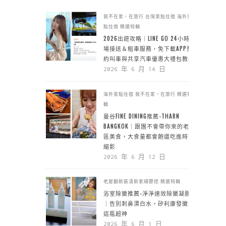
我不在家，在旅行
台灣景點住宿
海外景
點住宿
精選特輯
2026出遊攻略｜LINE GO 24小時機
場接送＆租車服務，免下載APP預
約叫車與共享汽車優惠大禮包教學
2026 年 6 月 14 日
海外景點住宿
我不在家，在旅行
精選特
輯
曼谷FINE DINING推薦-THARN
BANGKOK｜跟團不會帶你來的老城
區美食，大食量都會飽還吃進時空
縮影
2026 年 6 月 12 日
老屋翻新裝潢新家細節控
精選特輯
浴室除黴推薦-淨淨速效除黴凝膠
｜告別刺鼻漂白水，矽利康發黴靠
這瓶超神
2026 年 6 月 1 日