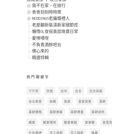
我不在家，在旅行
食食刻刻時時樂
WEDDINGS老編婚禮人
老屋翻新裝潢新家細節控
懶惰OL穿搭美妝珠寶日常
愛唷喂呀
不負責酒醉吧台
佛心來的
精選特輯
熱門關鍵字
下午茶
住宿
台中
台北
台北染髮
台北美食
商務
喜宴
喜宴菜單
喜餅
喜餅價格
喜餅推薦
喜餅禮盒
喜餅試吃
婚宴
婚宴場地
婚宴會館
宴會廳
峇里島
戶外婚禮
手工喜餅
手工餅乾
推薦