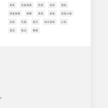
東區
染髮推薦
民宿
溫泉
甜點
禮盒推薦
網購
美食
美髮
美髮沙龍
自助
花蓮
蜜月
西式喜餅
訂房
酒店
飯店
餐廳
d.