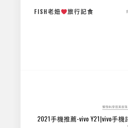
FISH老妞
旅行記食
懶惰OL穿搭美妝
2021手機推薦-vivo Y21|