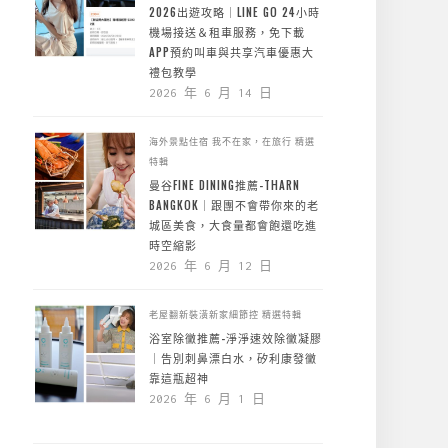
2026出遊攻略｜LINE GO 24小時
機場接送＆租車服務，免下載
APP預約叫車與共享汽車優惠大
禮包教學
2026 年 6 月 14 日
海外景點住宿
我不在家，在旅行
精選
特輯
曼谷FINE DINING推薦-THARN
BANGKOK｜跟團不會帶你來的老
城區美食，大食量都會飽還吃進
時空縮影
2026 年 6 月 12 日
老屋翻新裝潢新家細節控
精選特輯
浴室除黴推薦-淨淨速效除黴凝膠
｜告別刺鼻漂白水，矽利康發黴
靠這瓶超神
2026 年 6 月 1 日