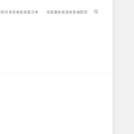
懶惰OL穿搭美妝珠寶日常
老屋翻新裝潢新家細節控