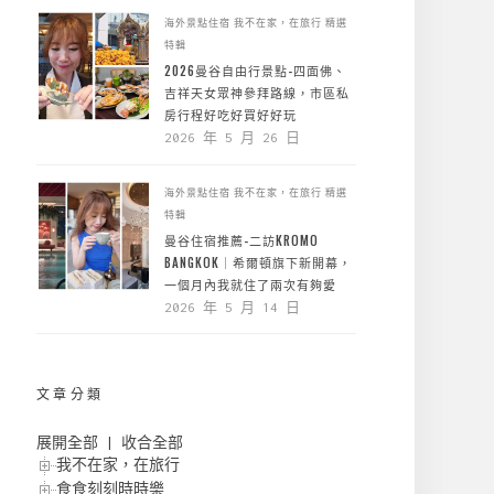
海外景點住宿
我不在家，在旅行
精選
特輯
2026曼谷自由行景點-四面佛、
吉祥天女眾神參拜路線，市區私
房行程好吃好買好好玩
2026 年 5 月 26 日
海外景點住宿
我不在家，在旅行
精選
特輯
曼谷住宿推薦-二訪KROMO
BANGKOK｜希爾頓旗下新開幕，
一個月內我就住了兩次有夠愛
2026 年 5 月 14 日
文章分類
展開全部
|
收合全部
我不在家，在旅行
食食刻刻時時樂