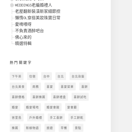
WEDDINGS老編婚禮人
老屋翻新裝潢新家細節控
懶惰OL穿搭美妝珠寶日常
愛唷喂呀
不負責酒醉吧台
佛心來的
精選特輯
熱門關鍵字
下午茶
住宿
台中
台北
台北染髮
台北美食
商務
喜宴
喜宴菜單
喜餅
喜餅價格
喜餅推薦
喜餅禮盒
喜餅試吃
婚宴
婚宴場地
婚宴會館
宴會廳
峇里島
戶外婚禮
手工喜餅
手工餅乾
推薦
新娘物語
旅遊
早餐
景點