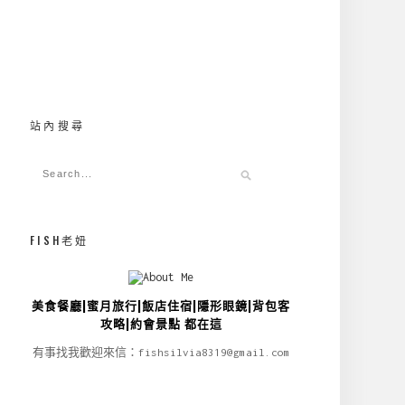
站內搜尋
FISH老妞
美食餐廳|蜜月旅行|飯店住宿|隱形眼鏡|背包客
攻略|約會景點 都在這
有事找我歡迎來信：fishsilvia8319@gmail.com