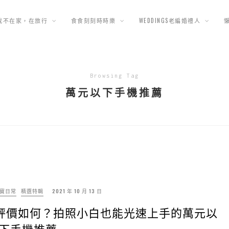
我不在家，在旅行
食食刻刻時時樂
WEDDINGS老編婚禮人
Browsing Tag
萬元以下手機推薦
珠寶日常
精選特輯
2021 年 10 月 13 日
vivo手機評價如何？拍照小白也能光速上手的萬元以
下手機推薦