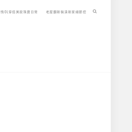
懶惰OL穿搭美妝珠寶日常
老屋翻新裝潢新家細節控