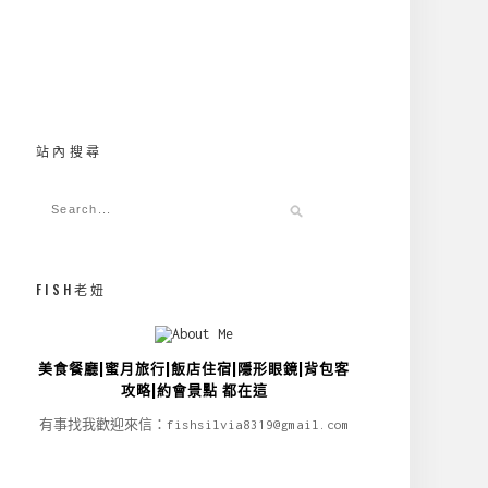
站內搜尋
FISH老妞
美食餐廳|蜜月旅行|飯店住宿|隱形眼鏡|背包客
攻略|約會景點 都在這
有事找我歡迎來信：fishsilvia8319@gmail.com