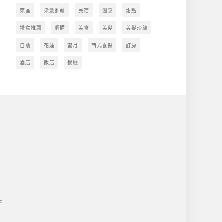
東區
染髮推薦
民宿
溫泉
甜點
禮盒推薦
網購
美食
美髮
美髮沙龍
自助
花蓮
蜜月
西式喜餅
訂房
酒店
飯店
餐廳
d.