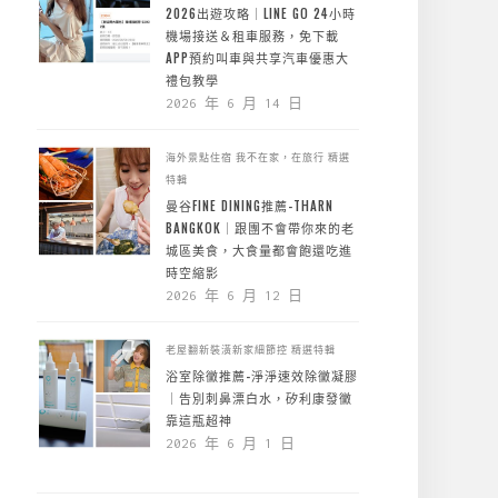
2026出遊攻略｜LINE GO 24小時
機場接送＆租車服務，免下載
APP預約叫車與共享汽車優惠大
禮包教學
2026 年 6 月 14 日
海外景點住宿
我不在家，在旅行
精選
特輯
曼谷FINE DINING推薦-THARN
BANGKOK｜跟團不會帶你來的老
城區美食，大食量都會飽還吃進
時空縮影
2026 年 6 月 12 日
老屋翻新裝潢新家細節控
精選特輯
浴室除黴推薦-淨淨速效除黴凝膠
｜告別刺鼻漂白水，矽利康發黴
靠這瓶超神
2026 年 6 月 1 日