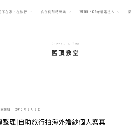
我不在家，在旅行
食食刻刻時時樂
WEDDINGS老編婚禮人
Browsing Tag
藍頂教堂
景點住宿
2015 年 7 月 7 日
點總整理|自助旅行拍海外婚紗個人寫真