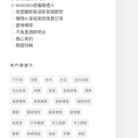
WEDDINGS老編婚禮人
老屋翻新裝潢新家細節控
懶惰OL穿搭美妝珠寶日常
愛唷喂呀
不負責酒醉吧台
佛心來的
精選特輯
熱門關鍵字
下午茶
住宿
台中
台北
台北染髮
台北美食
商務
喜宴
喜宴菜單
喜餅
喜餅價格
喜餅推薦
喜餅禮盒
喜餅試吃
婚宴
婚宴場地
婚宴會館
宴會廳
峇里島
戶外婚禮
手工喜餅
手工餅乾
推薦
新娘物語
旅遊
早餐
景點