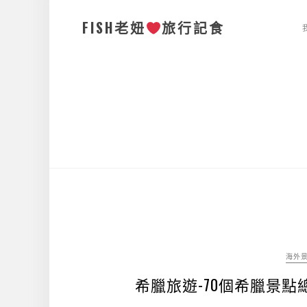
FISH老妞
旅行記食
海外
希臘旅遊-70個希臘景