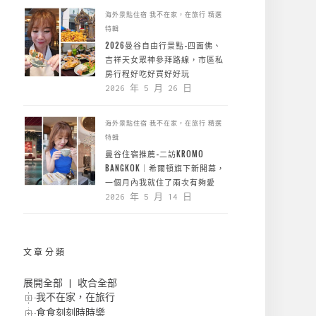
海外景點住宿
我不在家，在旅行
精選
特輯
2026曼谷自由行景點-四面佛、
吉祥天女眾神參拜路線，市區私
房行程好吃好買好好玩
2026 年 5 月 26 日
海外景點住宿
我不在家，在旅行
精選
特輯
曼谷住宿推薦-二訪KROMO
BANGKOK｜希爾頓旗下新開幕，
一個月內我就住了兩次有夠愛
2026 年 5 月 14 日
文章分類
展開全部
|
收合全部
我不在家，在旅行
食食刻刻時時樂