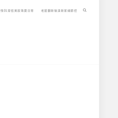
懶惰OL穿搭美妝珠寶日常
老屋翻新裝潢新家細節控