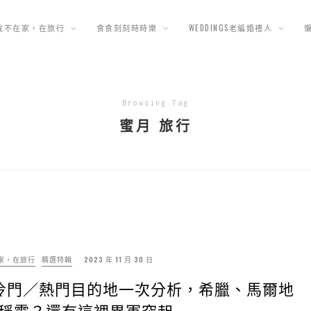
我不在家，在旅行
食食刻刻時時樂
WEDDINGS老編婚禮人
Browsing Tag
蜜月 旅行
家，在旅行
精選特輯
2023 年 11 月 30 日
0個冷門／熱門目的地一次分析，希臘、馬爾地
稱霸？還有這裡異軍突起