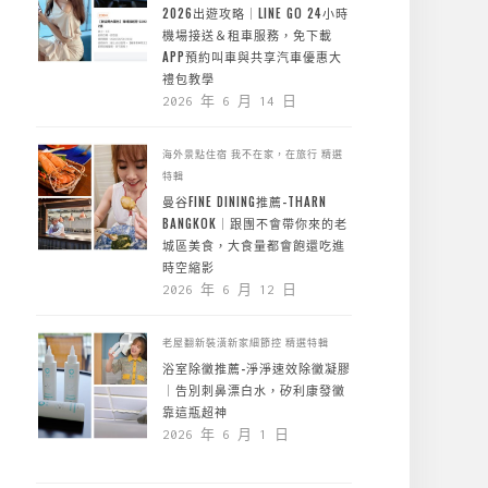
2026出遊攻略｜LINE GO 24小時
機場接送＆租車服務，免下載
APP預約叫車與共享汽車優惠大
禮包教學
2026 年 6 月 14 日
海外景點住宿
我不在家，在旅行
精選
特輯
曼谷FINE DINING推薦-THARN
BANGKOK｜跟團不會帶你來的老
城區美食，大食量都會飽還吃進
時空縮影
2026 年 6 月 12 日
老屋翻新裝潢新家細節控
精選特輯
浴室除黴推薦-淨淨速效除黴凝膠
｜告別刺鼻漂白水，矽利康發黴
靠這瓶超神
2026 年 6 月 1 日