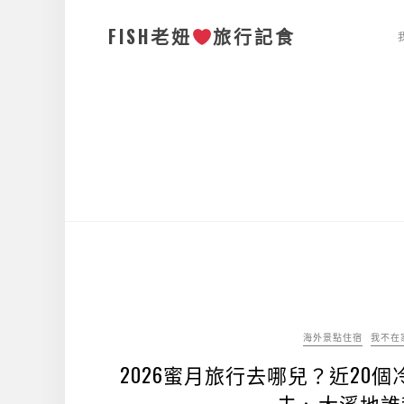
FISH老妞
旅行記食
海外景點住宿
我不在
2026蜜月旅行去哪兒？近2
夫、大溪地誰