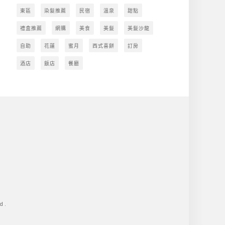
東區
染髮推薦
民宿
溫泉
甜點
禮盒推薦
網購
美食
美髮
美髮沙龍
自助
花蓮
蜜月
西式喜餅
訂房
酒店
飯店
餐廳
d.