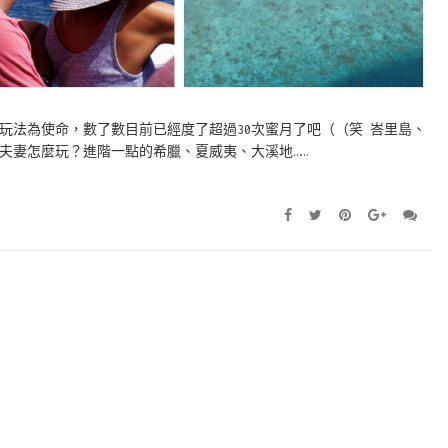
玩法為使命，數了數目前已經度了超過30次蜜月了吧（（笑 峇里島、
夫妻怎麼玩？進階一點的希臘、夏威夷、大溪地……