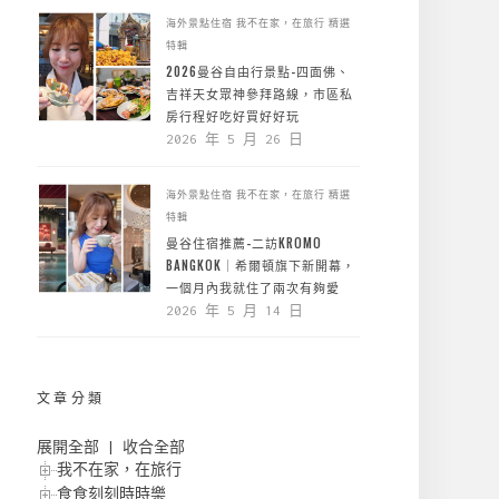
海外景點住宿
我不在家，在旅行
精選
特輯
2026曼谷自由行景點-四面佛、
吉祥天女眾神參拜路線，市區私
房行程好吃好買好好玩
2026 年 5 月 26 日
海外景點住宿
我不在家，在旅行
精選
特輯
曼谷住宿推薦-二訪KROMO
BANGKOK｜希爾頓旗下新開幕，
一個月內我就住了兩次有夠愛
2026 年 5 月 14 日
文章分類
展開全部
|
收合全部
我不在家，在旅行
食食刻刻時時樂