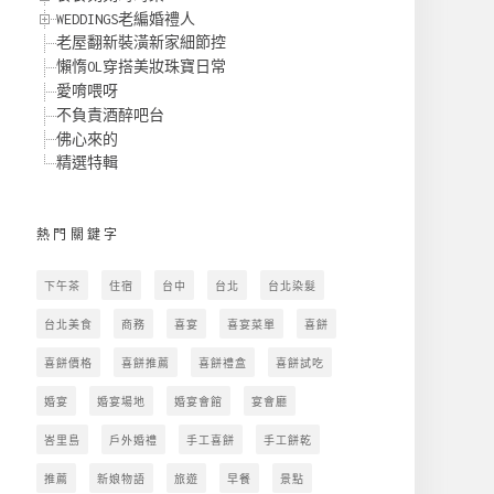
WEDDINGS老編婚禮人
老屋翻新裝潢新家細節控
懶惰OL穿搭美妝珠寶日常
愛唷喂呀
不負責酒醉吧台
佛心來的
精選特輯
熱門關鍵字
下午茶
住宿
台中
台北
台北染髮
台北美食
商務
喜宴
喜宴菜單
喜餅
喜餅價格
喜餅推薦
喜餅禮盒
喜餅試吃
婚宴
婚宴場地
婚宴會館
宴會廳
峇里島
戶外婚禮
手工喜餅
手工餅乾
推薦
新娘物語
旅遊
早餐
景點