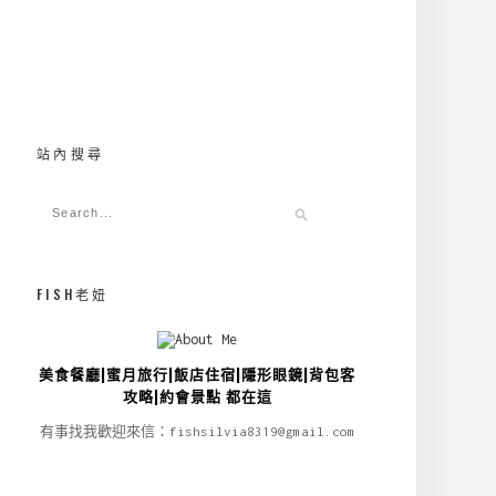
站內搜尋
FISH老妞
美食餐廳|蜜月旅行|飯店住宿|隱形眼鏡|背包客
攻略|約會景點 都在這
有事找我歡迎來信：fishsilvia8319@gmail.com