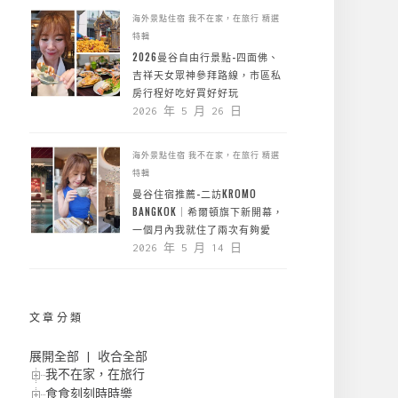
海外景點住宿
我不在家，在旅行
精選
特輯
2026曼谷自由行景點-四面佛、
吉祥天女眾神參拜路線，市區私
房行程好吃好買好好玩
2026 年 5 月 26 日
海外景點住宿
我不在家，在旅行
精選
特輯
曼谷住宿推薦-二訪KROMO
BANGKOK｜希爾頓旗下新開幕，
一個月內我就住了兩次有夠愛
2026 年 5 月 14 日
文章分類
展開全部
|
收合全部
我不在家，在旅行
食食刻刻時時樂