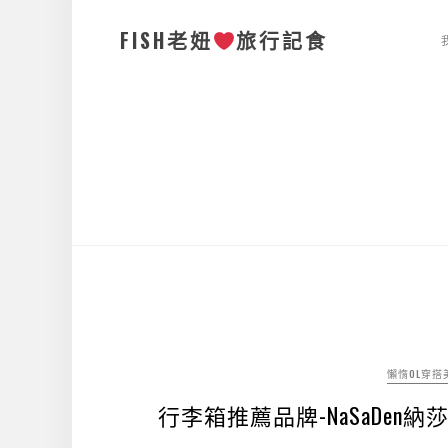
FISH老妞
旅行記食
懶惰OL穿搭
行李箱推薦品牌-NaSaDen