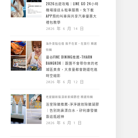
2026出遊攻略｜LINE GO 24小時
機場接送＆租車服務，免下載
APP預約叫車與共享汽車優惠大
禮包教學
2026 年 6 月 14 日
海外景點住宿
我不在家，在旅行
精選
特輯
曼谷FINE DINING推薦-THARN
BANGKOK｜跟團不會帶你來的老
城區美食，大食量都會飽還吃進
時空縮影
2026 年 6 月 12 日
老屋翻新裝潢新家細節控
精選特輯
浴室除黴推薦-淨淨速效除黴凝膠
｜告別刺鼻漂白水，矽利康發黴
靠這瓶超神
2026 年 6 月 1 日