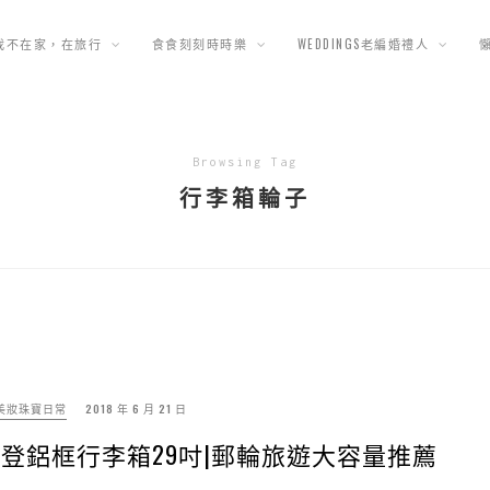
我不在家，在旅行
食食刻刻時時樂
WEDDINGS老編婚禮人
Browsing Tag
行李箱輪子
美妝珠寶日常
2018 年 6 月 21 日
納莎登鋁框行李箱29吋|郵輪旅遊大容量推薦