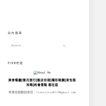
站內搜尋
FISH老妞
美食餐廳|蜜月旅行|飯店住宿|隱形眼鏡|背包客
攻略|約會景點 都在這
有事找我歡迎來信：fishsilvia8319@gmail.com