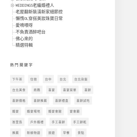
WEDDINGS老編婚禮人
老屋翻新裝潢新家細節控
懶惰OL穿搭美妝珠寶日常
愛唷喂呀
不負責酒醉吧台
佛心來的
精選特輯
熱門關鍵字
下午茶
住宿
台中
台北
台北染髮
台北美食
商務
喜宴
喜宴菜單
喜餅
喜餅價格
喜餅推薦
喜餅禮盒
喜餅試吃
婚宴
婚宴場地
婚宴會館
宴會廳
峇里島
戶外婚禮
手工喜餅
手工餅乾
推薦
新娘物語
旅遊
早餐
景點