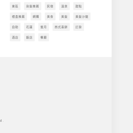
東區
染髮推薦
民宿
溫泉
甜點
禮盒推薦
網購
美食
美髮
美髮沙龍
自助
花蓮
蜜月
西式喜餅
訂房
酒店
飯店
餐廳
d.