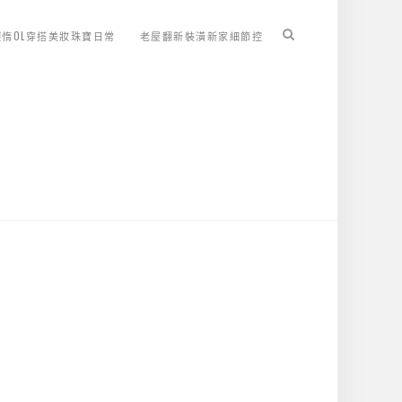
懶惰OL穿搭美妝珠寶日常
老屋翻新裝潢新家細節控