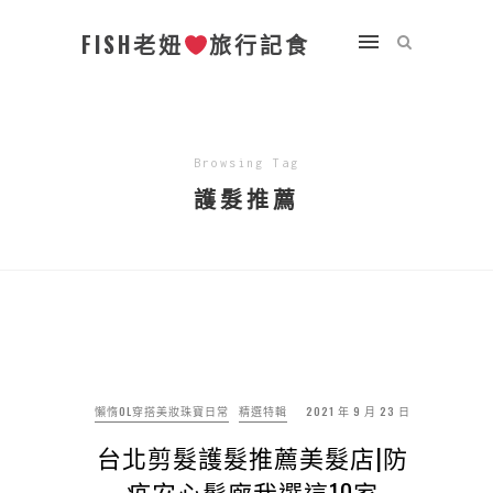
FISH老妞
旅行記食
Browsing Tag
護髮推薦
懶惰OL穿搭美妝珠寶日常
精選特輯
2021 年 9 月 23 日
台北剪髮護髮推薦美髮店|防
疫安心髮廊我選這10家