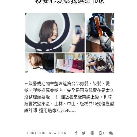
三級警戒期間會整理這篇台北剪髮、染髮、燙
髮、護髮推薦美髮店，完全是因為我實在是太久
沒整理頭髮啦！！ 細數搬來板南線上後，也陸
續嘗試過東區、士林、中山、板橋共10幾位髮型
設計師 還用過像StyleMa……
CONTINUE READING