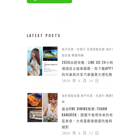
LATEST POSTS
我不在家，在旅行
台灣景點住宿
海外景
點住宿
精選特輯
2026出遊攻略｜LINE GO 24小時機
場接送＆租車服務，免下載APP預
約叫車與共享汽車優惠大禮包教學
2026 年 6 月 14 日
海外景點住宿
我不在家，在旅行
精選特
輯
曼谷FINE DINING推薦-THARN
BANGKOK｜跟團不會帶你來的老城
區美食，大食量都會飽還吃進時空
縮影
2026 年 6 月 12 日