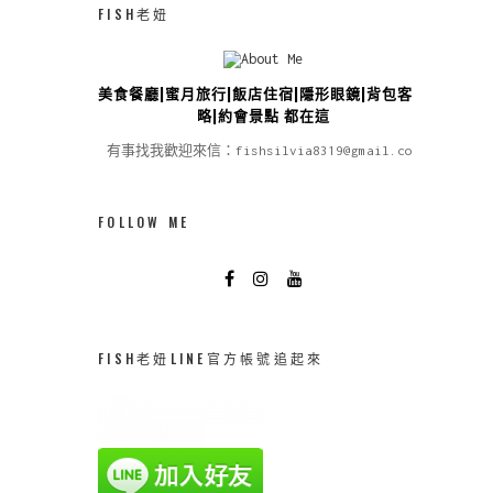
FISH老妞
美食餐廳|蜜月旅行|飯店住宿|隱形眼鏡|背包客攻
略|約會景點 都在這
有事找我歡迎來信：fishsilvia8319@gmail.com
FOLLOW ME
FISH老妞LINE官方帳號追起來