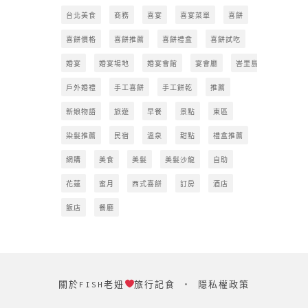
台北美食
商務
喜宴
喜宴菜單
喜餅
喜餅價格
喜餅推薦
喜餅禮盒
喜餅試吃
婚宴
婚宴場地
婚宴會館
宴會廳
峇里島
戶外婚禮
手工喜餅
手工餅乾
推薦
新娘物語
旅遊
早餐
景點
東區
染髮推薦
民宿
溫泉
甜點
禮盒推薦
網購
美食
美髮
美髮沙龍
自助
花蓮
蜜月
西式喜餅
訂房
酒店
飯店
餐廳
關於FISH老妞
旅行記食
‧
隱私權政策