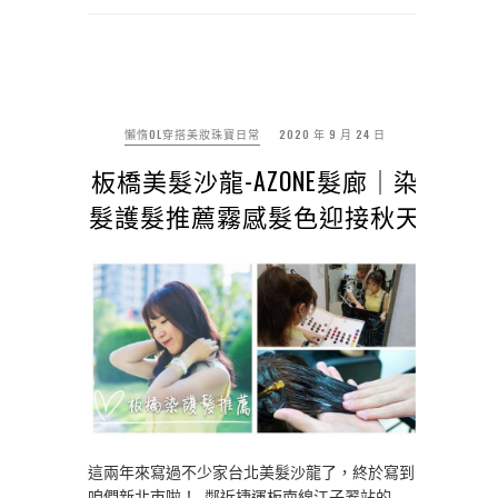
懶惰OL穿搭美妝珠寶日常
2020 年 9 月 24 日
板橋美髮沙龍-AZONE髮廊｜染
髮護髮推薦霧感髮色迎接秋天
這兩年來寫過不少家台北美髮沙龍了，終於寫到
咱們新北市啦！ 鄰近捷運板南線江子翠站的