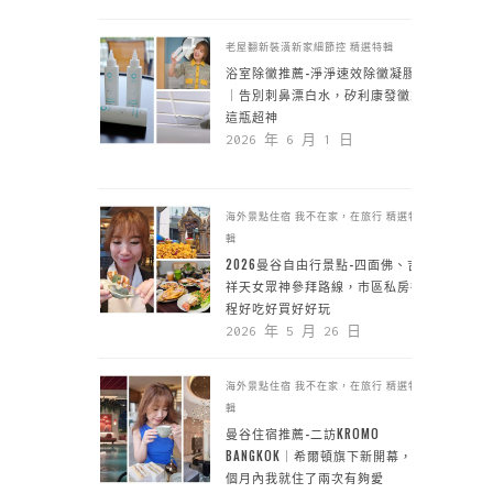
老屋翻新裝潢新家細節控
精選特輯
浴室除黴推薦-淨淨速效除黴凝膠
｜告別刺鼻漂白水，矽利康發黴靠
這瓶超神
2026 年 6 月 1 日
海外景點住宿
我不在家，在旅行
精選特
輯
2026曼谷自由行景點-四面佛、吉
祥天女眾神參拜路線，市區私房行
程好吃好買好好玩
2026 年 5 月 26 日
海外景點住宿
我不在家，在旅行
精選特
輯
曼谷住宿推薦-二訪KROMO
BANGKOK｜希爾頓旗下新開幕，一
個月內我就住了兩次有夠愛