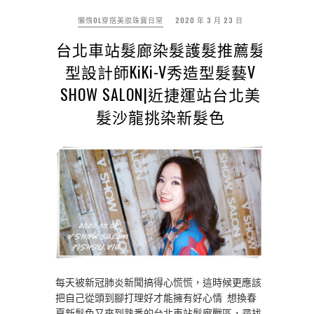
懶惰OL穿搭美妝珠寶日常
2020 年 3 月 23 日
台北車站髮廊染髮護髮推薦髮
型設計師KiKi-V秀造型髮藝V
SHOW SALON|近捷運站台北美
髮沙龍挑染新髮色
每天被新冠肺炎新聞搞得心慌慌，這時候更應該
把自己從頭到腳打理好才能擁有好心情 想換春
夏新髮色又來到熟悉的台北車站髮廊戰區，尋找