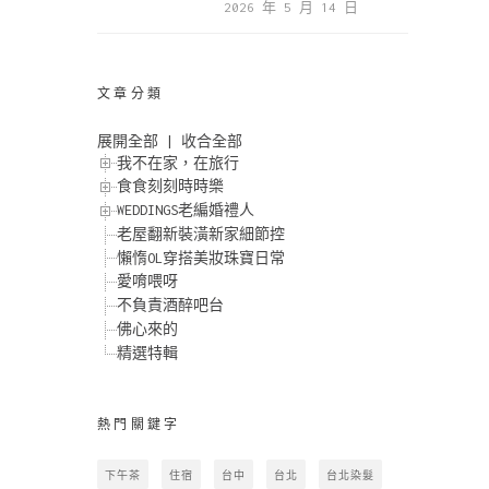
2026 年 5 月 14 日
文章分類
展開全部
|
收合全部
我不在家，在旅行
食食刻刻時時樂
WEDDINGS老編婚禮人
老屋翻新裝潢新家細節控
懶惰OL穿搭美妝珠寶日常
愛唷喂呀
不負責酒醉吧台
佛心來的
精選特輯
熱門關鍵字
下午茶
住宿
台中
台北
台北染髮