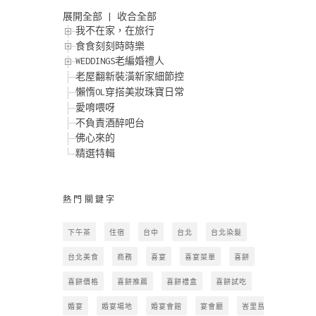
展開全部
|
收合全部
我不在家，在旅行
食食刻刻時時樂
WEDDINGS老編婚禮人
老屋翻新裝潢新家細節控
懶惰OL穿搭美妝珠寶日常
愛唷喂呀
不負責酒醉吧台
佛心來的
精選特輯
熱門關鍵字
下午茶
住宿
台中
台北
台北染髮
台北美食
商務
喜宴
喜宴菜單
喜餅
喜餅價格
喜餅推薦
喜餅禮盒
喜餅試吃
婚宴
婚宴場地
婚宴會館
宴會廳
峇里島