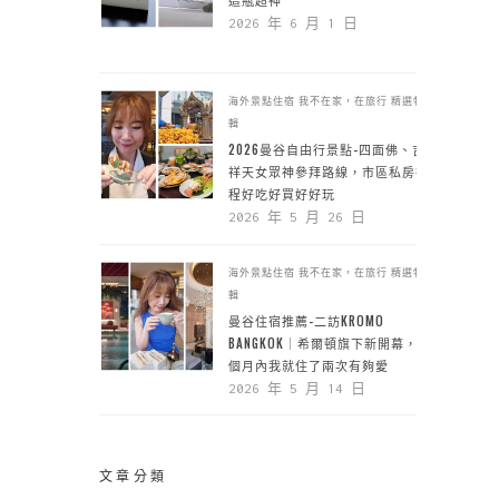
2026 年 6 月 1 日
海外景點住宿
我不在家，在旅行
精選特
輯
2026曼谷自由行景點-四面佛、吉
祥天女眾神參拜路線，市區私房行
程好吃好買好好玩
2026 年 5 月 26 日
海外景點住宿
我不在家，在旅行
精選特
輯
曼谷住宿推薦-二訪KROMO
BANGKOK｜希爾頓旗下新開幕，一
個月內我就住了兩次有夠愛
2026 年 5 月 14 日
文章分類