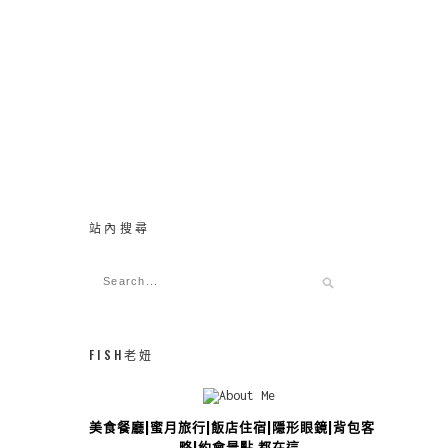
站內搜尋
FISH老妞
美食餐廳|蜜月旅行|飯店住宿|隱形眼鏡|背包客攻
略|約會景點 都在這