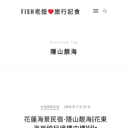
FISH老妞
旅行記食
Browsing Tag
隱山靚海
台灣景點住宿
2014 年 7 月 21 日
花蓮海景民宿-隱山靚海|花東
海岸線秘境樓中樓Villa