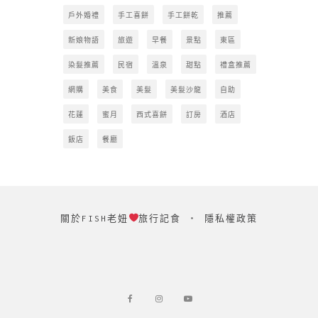
戶外婚禮
手工喜餅
手工餅乾
推薦
新娘物語
旅遊
早餐
景點
東區
染髮推薦
民宿
溫泉
甜點
禮盒推薦
網購
美食
美髮
美髮沙龍
自助
花蓮
蜜月
西式喜餅
訂房
酒店
飯店
餐廳
關於FISH老妞
旅行記食
‧
隱私權政策