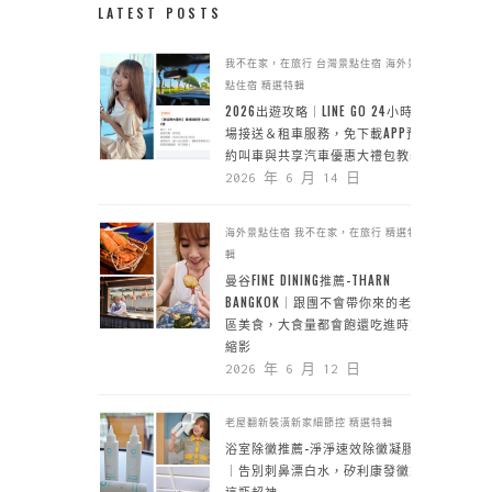
LATEST POSTS
我不在家，在旅行
台灣景點住宿
海外景
點住宿
精選特輯
2026出遊攻略｜LINE GO 24小時機
場接送＆租車服務，免下載APP預
約叫車與共享汽車優惠大禮包教學
2026 年 6 月 14 日
海外景點住宿
我不在家，在旅行
精選特
輯
曼谷FINE DINING推薦-THARN
BANGKOK｜跟團不會帶你來的老城
區美食，大食量都會飽還吃進時空
縮影
2026 年 6 月 12 日
老屋翻新裝潢新家細節控
精選特輯
浴室除黴推薦-淨淨速效除黴凝膠
｜告別刺鼻漂白水，矽利康發黴靠
這瓶超神