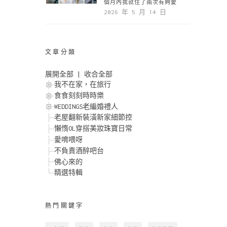
個月內我就住了兩次有夠愛
2026 年 5 月 14 日
文章分類
展開全部
|
收合全部
我不在家，在旅行
食食刻刻時時樂
WEDDINGS老編婚禮人
老屋翻新裝潢新家細節控
懶惰OL穿搭美妝珠寶日常
愛唷喂呀
不負責酒醉吧台
佛心來的
精選特輯
熱門關鍵字