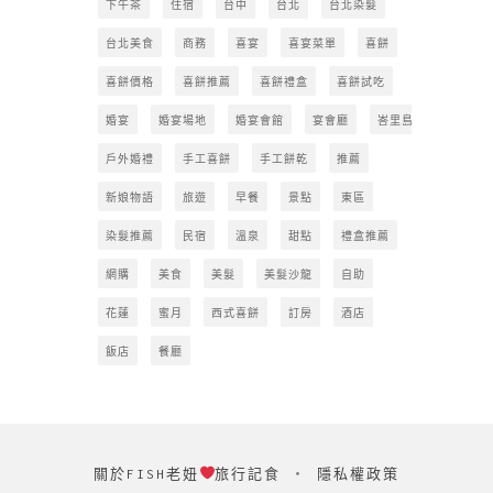
下午茶
住宿
台中
台北
台北染髮
台北美食
商務
喜宴
喜宴菜單
喜餅
喜餅價格
喜餅推薦
喜餅禮盒
喜餅試吃
婚宴
婚宴場地
婚宴會館
宴會廳
峇里島
戶外婚禮
手工喜餅
手工餅乾
推薦
新娘物語
旅遊
早餐
景點
東區
染髮推薦
民宿
溫泉
甜點
禮盒推薦
網購
美食
美髮
美髮沙龍
自助
花蓮
蜜月
西式喜餅
訂房
酒店
飯店
餐廳
關於FISH老妞
旅行記食
‧
隱私權政策