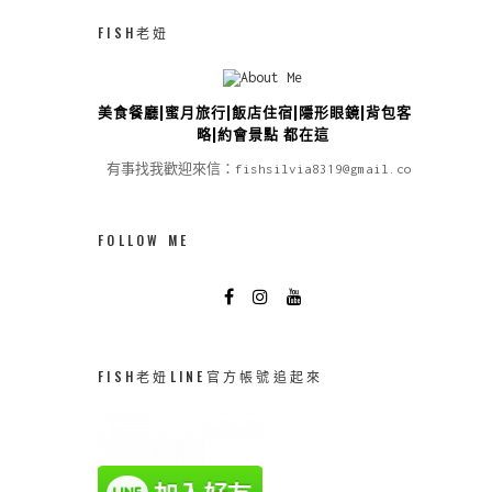
FISH老妞
美食餐廳|蜜月旅行|飯店住宿|隱形眼鏡|背包客攻
略|約會景點 都在這
有事找我歡迎來信：fishsilvia8319@gmail.com
FOLLOW ME
FISH老妞LINE官方帳號追起來