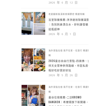
2026 年 6 月 12 日
老屋翻新裝潢新家細節控
精選特輯
浴室除黴推薦-淨淨速效除黴凝膠
｜告別刺鼻漂白水，矽利康發黴靠
這瓶超神
2026 年 6 月 1 日
海外景點住宿
我不在家，在旅行
精選特
輯
2026曼谷自由行景點-四面佛、吉
祥天女眾神參拜路線，市區私房行
程好吃好買好好玩
2026 年 5 月 26 日
海外景點住宿
我不在家，在旅行
精選特
輯
曼谷住宿推薦-二訪KROMO
BANGKOK｜希爾頓旗下新開幕，一