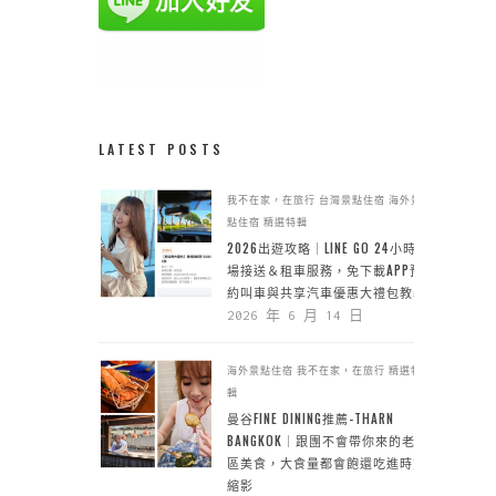
LATEST POSTS
我不在家，在旅行
台灣景點住宿
海外景
點住宿
精選特輯
2026出遊攻略｜LINE GO 24小時機
場接送＆租車服務，免下載APP預
約叫車與共享汽車優惠大禮包教學
2026 年 6 月 14 日
海外景點住宿
我不在家，在旅行
精選特
輯
曼谷FINE DINING推薦-THARN
BANGKOK｜跟團不會帶你來的老城
區美食，大食量都會飽還吃進時空
縮影