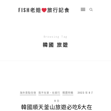
FISH老妞
旅行記食
Browsing Tag
韓國 旅遊
海外景點住宿
我不在家，在旅行
精選特輯
2023 年 8 月
9 日
韓國順天釜山旅遊必吃6大在