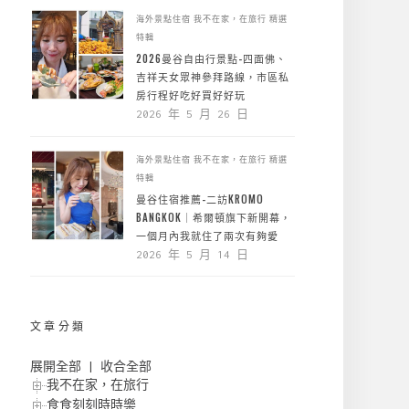
海外景點住宿
我不在家，在旅行
精選
特輯
2026曼谷自由行景點-四面佛、
吉祥天女眾神參拜路線，市區私
房行程好吃好買好好玩
2026 年 5 月 26 日
海外景點住宿
我不在家，在旅行
精選
特輯
曼谷住宿推薦-二訪KROMO
BANGKOK｜希爾頓旗下新開幕，
一個月內我就住了兩次有夠愛
2026 年 5 月 14 日
文章分類
展開全部
|
收合全部
我不在家，在旅行
食食刻刻時時樂