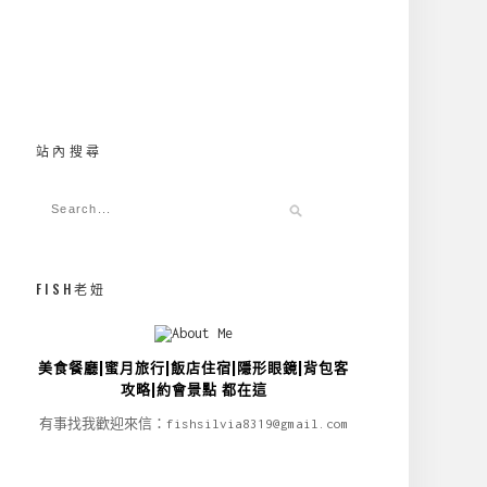
站內搜尋
FISH老妞
美食餐廳|蜜月旅行|飯店住宿|隱形眼鏡|背包客
攻略|約會景點 都在這
有事找我歡迎來信：fishsilvia8319@gmail.com