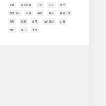
東區
染髮推薦
民宿
溫泉
甜點
禮盒推薦
網購
美食
美髮
美髮沙龍
自助
花蓮
蜜月
西式喜餅
訂房
酒店
飯店
餐廳
d.