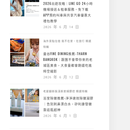
2026出遊攻略｜LINE GO 24小時
機場接送＆租車服務，免下載
APP預約叫車與共享汽車優惠大
禮包教學
2026 年 6 月 14 日
海外景點住宿
我不在家，在旅行
精選
特輯
曼谷FINE DINING推薦-THARN
BANGKOK｜跟團不會帶你來的老
城區美食，大食量都會飽還吃進
時空縮影
2026 年 6 月 12 日
老屋翻新裝潢新家細節控
精選特輯
浴室除黴推薦-淨淨速效除黴凝膠
｜告別刺鼻漂白水，矽利康發黴
靠這瓶超神
2026 年 6 月 1 日