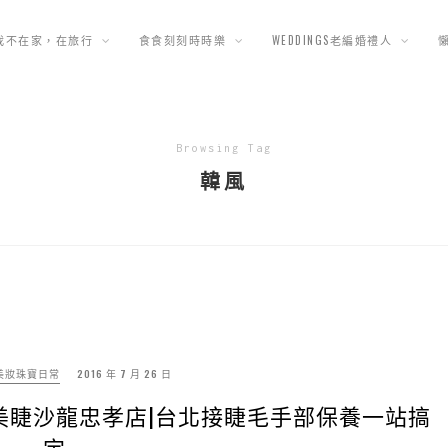
我不在家，在旅行
食食刻刻時時樂
WEDDINGS老編婚禮人
Browsing Tag
韓風
美妝珠寶日常
2016 年 7 月 26 日
n音特藝術美甲美睫沙龍忠孝店|台北接睫毛手部保養一站搞
定