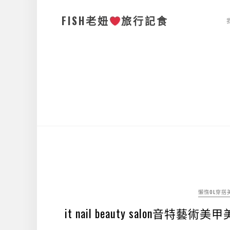
FISH老妞
旅行記食
懶惰OL穿搭
it nail beauty salo