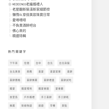
WEDDINGS老編婚禮人
老屋翻新裝潢新家細節控
懶惰OL穿搭美妝珠寶日常
愛唷喂呀
不負責酒醉吧台
佛心來的
精選特輯
熱門關鍵字
下午茶
住宿
台中
台北
台北染髮
台北美食
商務
喜宴
喜宴菜單
喜餅
喜餅價格
喜餅推薦
喜餅禮盒
喜餅試吃
婚宴
婚宴場地
婚宴會館
宴會廳
峇里島
戶外婚禮
手工喜餅
手工餅乾
推薦
新娘物語
旅遊
早餐
景點