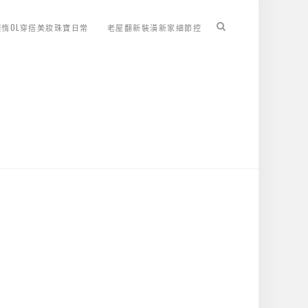
懶惰OL穿搭美妝珠寶日常
老屋翻新裝潢新家細節控