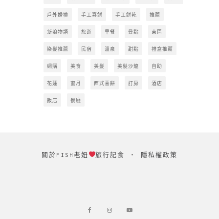
戶外婚禮
手工喜餅
手工餅乾
推薦
新娘物語
旅遊
早餐
景點
東區
染髮推薦
民宿
溫泉
甜點
禮盒推薦
網購
美食
美髮
美髮沙龍
自助
花蓮
蜜月
西式喜餅
訂房
酒店
飯店
餐廳
關於FISH老妞
旅行記食
‧
隱私權政策