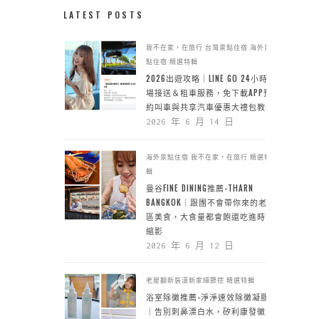
LATEST POSTS
我不在家，在旅行
台灣景點住宿
海外景
點住宿
精選特輯
2026出遊攻略｜LINE GO 24小時機
場接送＆租車服務，免下載APP預
約叫車與共享汽車優惠大禮包教學
2026 年 6 月 14 日
海外景點住宿
我不在家，在旅行
精選特
輯
曼谷FINE DINING推薦-THARN
BANGKOK｜跟團不會帶你來的老城
區美食，大食量都會飽還吃進時空
縮影
2026 年 6 月 12 日
老屋翻新裝潢新家細節控
精選特輯
浴室除黴推薦-淨淨速效除黴凝膠
｜告別刺鼻漂白水，矽利康發黴靠