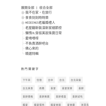
展開全部
|
收合全部
我不在家，在旅行
食食刻刻時時樂
WEDDINGS老編婚禮人
老屋翻新裝潢新家細節控
懶惰OL穿搭美妝珠寶日常
愛唷喂呀
不負責酒醉吧台
佛心來的
精選特輯
熱門關鍵字
下午茶
住宿
台中
台北
台北染髮
台北美食
商務
喜宴
喜宴菜單
喜餅
喜餅價格
喜餅推薦
喜餅禮盒
喜餅試吃
婚宴
婚宴場地
婚宴會館
宴會廳
峇里島