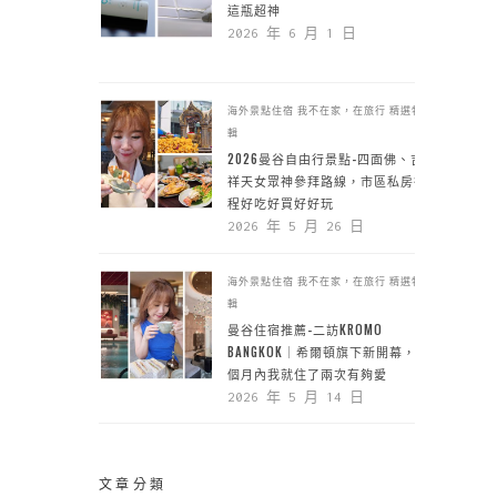
這瓶超神
2026 年 6 月 1 日
海外景點住宿
我不在家，在旅行
精選特
輯
2026曼谷自由行景點-四面佛、吉
祥天女眾神參拜路線，市區私房行
程好吃好買好好玩
2026 年 5 月 26 日
海外景點住宿
我不在家，在旅行
精選特
輯
曼谷住宿推薦-二訪KROMO
BANGKOK｜希爾頓旗下新開幕，一
個月內我就住了兩次有夠愛
2026 年 5 月 14 日
文章分類